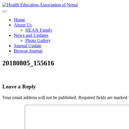
Skip
to
content
Health Education Association o
Home
About Us
HEAN Family
News and Updates
Photo Gallery
Journal Update
Browse Journal
20180805_155616
Leave a Reply
Your email address will not be published.
Required fields are marked