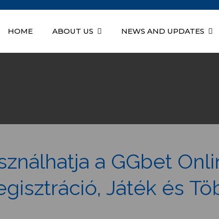
HOME
ABOUT US
NEWS AND UPDATES
Health Education Associatio
ználhatja a GGbet Onlin
egisztráció, Játék és Tö