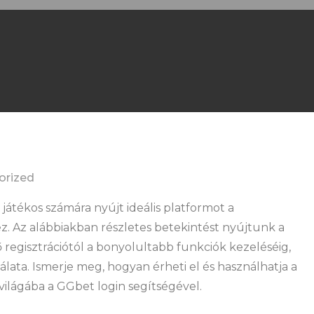
orized
játékos számára nyújt ideális platformot a
. Az alábbiakban részletes betekintést nyújtunk a
regisztrációtól a bonyolultabb funkciók kezeléséig,
lata. Ismerje meg, hogyan érheti el és használhatja a
világába a GGbet login segítségével.