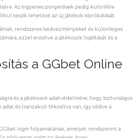
ésére. Az ingyenes pörgetések pedig különféle
kül teszik lehetővé az új játékok kipróbálását.
álnak, rendszeres kedvezményeket és különleges
mára, ezzel erősítve a játékosok lojalitását és a
sítás a GGbet Online
ságra és a játékosok adatvédelmére, hogy biztonságos
dat és tranzakció titkosítva van, így védve a
a GGbet login folyamatának, amelyet rendszerint a
z a folyamat azért szükséges, hogy