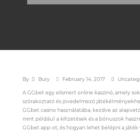
By
Bury
February 14, 2017
Uncateg
A GGbet egy elismert online kaszinó, amely sok 
szórakoztató és jövedelmező játékélményekhez
GGbet casino használatába, kezdve az alapvető 
mint például a kifizetések és a bónuszok haszná
GGbet app-ot, és hogyan lehet belépni a játék 