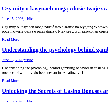
Czy mity o kasynach mogą zdusić twoje sz
June 15, 2026
public
Czy mity o kasynach mogą zdusić twoje szanse na wygraną Wprowad
podejmowane decyzje przez graczy. Niektóre z tych przekonań opiera
Read More
Understanding the psychology behind gamb
June 15, 2026
public
Understanding the psychology behind gambling behavior in casinos Th
prospect of winning big becomes an intoxicating […]
Read More
Unlocking the Secrets of Casino Bonuses 
June 15, 2026
public