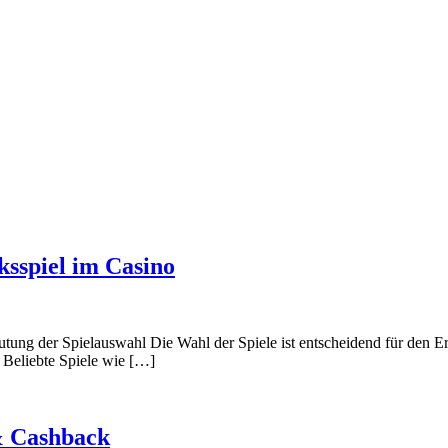
f Nepal
ksspiel im Casino
tung der Spielauswahl Die Wahl der Spiele ist entscheidend für den Erf
 Beliebte Spiele wie […]
& Cashback