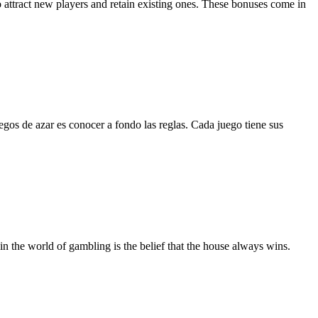
ttract new players and retain existing ones. These bonuses come in
egos de azar es conocer a fondo las reglas. Cada juego tiene sus
he world of gambling is the belief that the house always wins.