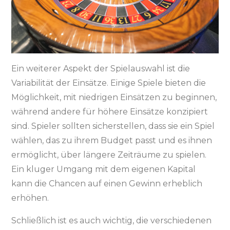
Ein weiterer Aspekt der Spielauswahl ist die
Variabilität der Einsätze. Einige Spiele bieten die
Möglichkeit, mit niedrigen Einsätzen zu beginnen,
während andere für höhere Einsätze konzipiert
sind. Spieler sollten sicherstellen, dass sie ein Spiel
wählen, das zu ihrem Budget passt und es ihnen
ermöglicht, über längere Zeiträume zu spielen.
Ein kluger Umgang mit dem eigenen Kapital
kann die Chancen auf einen Gewinn erheblich
erhöhen.
Schließlich ist es auch wichtig, die verschiedenen