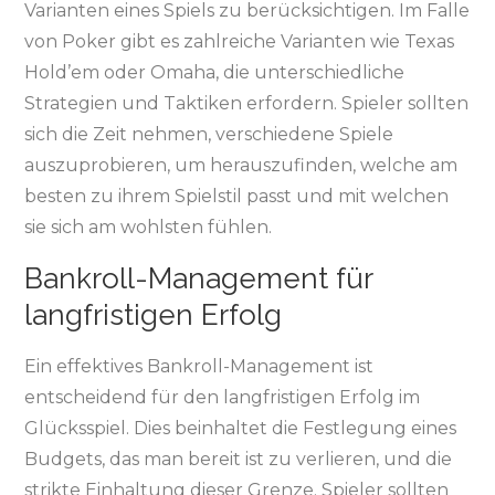
Varianten eines Spiels zu berücksichtigen. Im Falle
von Poker gibt es zahlreiche Varianten wie Texas
Hold’em oder Omaha, die unterschiedliche
Strategien und Taktiken erfordern. Spieler sollten
sich die Zeit nehmen, verschiedene Spiele
auszuprobieren, um herauszufinden, welche am
besten zu ihrem Spielstil passt und mit welchen
sie sich am wohlsten fühlen.
Bankroll-Management für
langfristigen Erfolg
Ein effektives Bankroll-Management ist
entscheidend für den langfristigen Erfolg im
Glücksspiel. Dies beinhaltet die Festlegung eines
Budgets, das man bereit ist zu verlieren, und die
strikte Einhaltung dieser Grenze. Spieler sollten