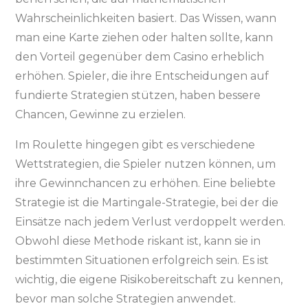
Wahrscheinlichkeiten basiert. Das Wissen, wann
man eine Karte ziehen oder halten sollte, kann
den Vorteil gegenüber dem Casino erheblich
erhöhen. Spieler, die ihre Entscheidungen auf
fundierte Strategien stützen, haben bessere
Chancen, Gewinne zu erzielen.
Im Roulette hingegen gibt es verschiedene
Wettstrategien, die Spieler nutzen können, um
ihre Gewinnchancen zu erhöhen. Eine beliebte
Strategie ist die Martingale-Strategie, bei der die
Einsätze nach jedem Verlust verdoppelt werden.
Obwohl diese Methode riskant ist, kann sie in
bestimmten Situationen erfolgreich sein. Es ist
wichtig, die eigene Risikobereitschaft zu kennen,
bevor man solche Strategien anwendet.