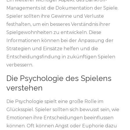
Managements ist die Dokumentation der Spiele.
Spieler sollten ihre Gewinne und Verluste
festhalten, um ein besseres Verständnis ihrer
Spielgewohnheiten zu entwickeln. Diese
Informationen können bei der Anpassung der
Strategien und Einsätze helfen und die
Entscheidungsfindung in zukünftigen Spielen
verbessern.
Die Psychologie des Spielens
verstehen
Die Psychologie spielt eine große Rolle im
Glücksspiel. Spieler sollten sich bewusst sein, wie
Emotionen ihre Entscheidungen beeinflussen
können. Oft können Angst oder Euphorie dazu