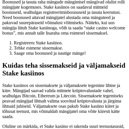
Boonused ja tasuta raha mängude mängimisel mängivad olulist rolli
mängijate kogemuses. Stake kasiinos on saadaval mitmeid
boonuseid, sealhulgas registreerimisboonuseid ja tasuta keerutusi.
Need boonused aitavad mängijatel alustada oma mänguteed ja
pakuvad suurepäraseid võimalusi võitmiseks. Näiteks, kui uus
mängija liitub Stake kasiinoga, võib ta saada “stake casino welcome
bonus”, mis annab talle lisaraha oma esimesel sissemaksel.
Registreeru Stake kasiinos.
Tehke esimene sissemakse.
Saage oma boonused ja nautige mänge!
Kuidas teha sissemakseid ja väljamakseid
Stake kasiinos
Stake kasiinos on sissemaksete ja väljamaksete tegemine lihtne ja
kiire. Mängijad saavad valida mitmete krüptovaluutade vahel,
sealhulgas Bitcoin, Ethereum ja Litecoin. Sissemaksete tegemiseks
peavad mängijad lihtsalt valima soovitud krüptovaluuta ja järgima
lihtsaid juhiseid. Väljamaksete osas pakub Stake kasiino kiiret ja
tõhusat teenust, mis võimaldab mängijatel oma võite kiiresti kätte
saada.
Oluline on märkida, et Stake kasiino ei rakenda suuri teenustasusid,