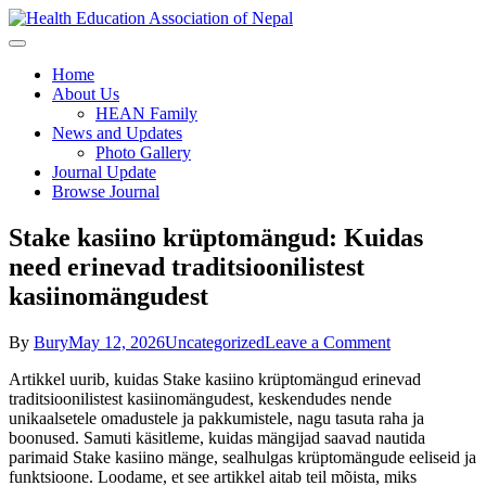
Skip
to
content
Health Education Association of
Home
About Us
Nepal
HEAN Family
News and Updates
Photo Gallery
Journal Update
Browse Journal
Stake kasiino krüptomängud: Kuidas
need erinevad traditsioonilistest
kasiinomängudest
on
By
Bury
May 12, 2026
Uncategorized
Leave a Comment
Stake
Artikkel uurib, kuidas Stake kasiino krüptomängud erinevad
kasiino
traditsioonilistest kasiinomängudest, keskendudes nende
krüptomängud
unikaalsetele omadustele ja pakkumistele, nagu tasuta raha ja
Kuidas
boonused. Samuti käsitleme, kuidas mängijad saavad nautida
need
parimaid Stake kasiino mänge, sealhulgas krüptomängude eeliseid ja
erinevad
funktsioone. Loodame, et see artikkel aitab teil mõista, miks
traditsioonilist