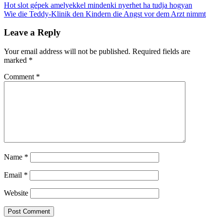
Post
Hot slot gépek amelyekkel mindenki nyerhet ha tudja hogyan
Wie die Teddy-Klinik den Kindern die Angst vor dem Arzt nimmt
navigation
Leave a Reply
Your email address will not be published.
Required fields are
marked
*
Comment
*
Name
*
Email
*
Website