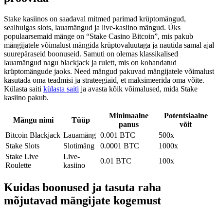
Stake kasiinos on saadaval mitmed parimad krüptomängud,
sealhulgas slots, lauamängud ja live-kasiino mängud. Üks
populaarsemaid mänge on “Stake Casino Bitcoin”, mis pakub
mängijatele võimalust mängida krüptovaluutaga ja nautida samal ajal
suurepäraseid boonuseid. Samuti on olemas klassikalised
lauamängud nagu blackjack ja rulett, mis on kohandatud
krüptomängude jaoks. Need mängud pakuvad mängijatele võimalust
kasutada oma teadmisi ja strateegiaid, et maksimeerida oma võite.
Külasta saiti
külasta saiti
ja avasta kõik võimalused, mida Stake
kasiino pakub.
Minimaalne
Potentsiaalne
Mängu nimi
Tüüp
panus
võit
Bitcoin Blackjack
Lauamäng
0.001 BTC
500x
Stake Slots
Slotimäng
0.0001 BTC
1000x
Stake Live
Live-
0.01 BTC
100x
Roulette
kasiino
Kuidas boonused ja tasuta raha
mõjutavad mängijate kogemust