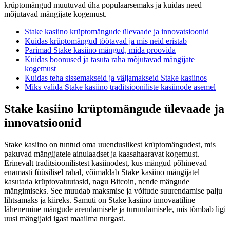
krüptomängud muutuvad üha populaarsemaks ja kuidas need
kasiinomängu
mõjutavad mängijate kogemust.
Stake kasiino krüptomängude ülevaade ja innovatsioonid
Kuidas krüptomängud töötavad ja mis neid eristab
Parimad Stake kasiino mängud, mida proovida
Kuidas boonused ja tasuta raha mõjutavad mängijate
kogemust
Kuidas teha sissemakseid ja väljamakseid Stake kasiinos
Miks valida Stake kasiino traditsiooniliste kasiinode asemel
Stake kasiino krüptomängude ülevaade ja
innovatsioonid
Stake kasiino on tuntud oma uuenduslikest krüptomängudest, mis
pakuvad mängijatele ainulaadset ja kaasahaaravat kogemust.
Erinevalt traditsioonilistest kasiinodest, kus mängud põhinevad
enamasti füüsilisel rahal, võimaldab Stake kasiino mängijatel
kasutada krüptovaluutasid, nagu Bitcoin, nende mängude
mängimiseks. See muudab maksmise ja võitude suurendamise palju
lihtsamaks ja kiireks. Samuti on Stake kasiino innovaatiline
lähenemine mängude arendamisele ja turundamisele, mis tõmbab ligi
uusi mängijaid igast maailma nurgast.