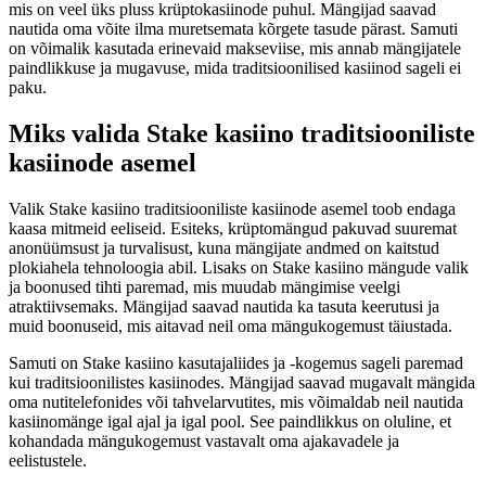
mis on veel üks pluss krüptokasiinode puhul. Mängijad saavad
nautida oma võite ilma muretsemata kõrgete tasude pärast. Samuti
on võimalik kasutada erinevaid makseviise, mis annab mängijatele
paindlikkuse ja mugavuse, mida traditsioonilised kasiinod sageli ei
paku.
Miks valida Stake kasiino traditsiooniliste
kasiinode asemel
Valik Stake kasiino traditsiooniliste kasiinode asemel toob endaga
kaasa mitmeid eeliseid. Esiteks, krüptomängud pakuvad suuremat
anonüümsust ja turvalisust, kuna mängijate andmed on kaitstud
plokiahela tehnoloogia abil. Lisaks on Stake kasiino mängude valik
ja boonused tihti paremad, mis muudab mängimise veelgi
atraktiivsemaks. Mängijad saavad nautida ka tasuta keerutusi ja
muid boonuseid, mis aitavad neil oma mängukogemust täiustada.
Samuti on Stake kasiino kasutajaliides ja -kogemus sageli paremad
kui traditsioonilistes kasiinodes. Mängijad saavad mugavalt mängida
oma nutitelefonides või tahvelarvutites, mis võimaldab neil nautida
kasiinomänge igal ajal ja igal pool. See paindlikkus on oluline, et
kohandada mängukogemust vastavalt oma ajakavadele ja
eelistustele.