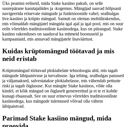
Üks peamisi eeliseid, mida Stake kasiino pakub, on selle
suurepärane kasutajaliides ja -kogemus. Mängijad saavad hõlpsasti
navigeerida erinevate mängude ja funktsioonide vahel, sealhulgas
live-kasiino ja krüpto mängud. Samuti on olemas mobiilirakendus,
mis võimaldab mängijatel mängida igal ajal ja igal pool, mis on suur
eelis võrreldes traditsiooniliste kasiinodega, kus on piirangud. Stake
kasiino rakenduses on saadaval ka mitmeid boonuseid ja
kampaaniaid, mis annavad mängijatele lisaväärtust.
Kuidas krüptomängud töötavad ja mis
neid eristab
Krüptomängud töötavad plokiahelate tehnoloogia abil, mis tagab
mängude läbipaistvuse ja turvalisuse. Iga tehing, sealhulgas panused
ja väljamaksed, salvestatakse plokiahelasse, mis vähendab pettuste
riski ja tagab õiglasuse. Kui mängite Stake kasiinos, võite olla
kindel, et kõik mängud on õiglaselt genereeritud ja et te ei kohtle
kunagi ebaausalt. See on suur erinevus võrreldes traditsiooniliste
kasiinodega, kus mängude tulemused võivad olla vähem
läbipaistvad.
Parimad Stake kasiino mängud, mida
proovida