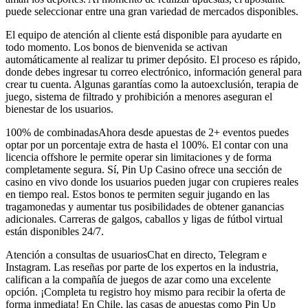
puede seleccionar entre una gran variedad de mercados disponibles.
El equipo de atención al cliente está disponible para ayudarte en
todo momento. Los bonos de bienvenida se activan
automáticamente al realizar tu primer depósito. El proceso es rápido,
donde debes ingresar tu correo electrónico, información general para
crear tu cuenta. Algunas garantías como la autoexclusión, terapia de
juego, sistema de filtrado y prohibición a menores aseguran el
bienestar de los usuarios.
100% de combinadasAhora desde apuestas de 2+ eventos puedes
optar por un porcentaje extra de hasta el 100%. El contar con una
licencia offshore le permite operar sin limitaciones y de forma
completamente segura. Sí, Pin Up Casino ofrece una sección de
casino en vivo donde los usuarios pueden jugar con crupieres reales
en tiempo real. Estos bonos te permiten seguir jugando en las
tragamonedas y aumentar tus posibilidades de obtener ganancias
adicionales. Carreras de galgos, caballos y ligas de fútbol virtual
están disponibles 24/7.
Atención a consultas de usuariosChat en directo, Telegram e
Instagram. Las reseñas por parte de los expertos en la industria,
califican a la compañía de juegos de azar como una excelente
opción. ¡Completa tu registro hoy mismo para recibir la oferta de
forma inmediata! En Chile, las casas de apuestas como Pin Up