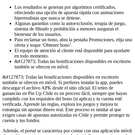
Los resultados se generan por algoritmos certificados,
ofreciendo una opción de apuesta rápida con animaciones
hiperrealistas que nunca se detiene.
Algunas garantías como la autoexclusión, terapia de juego,
sistema de filtrado y prohibición a menores aseguran el
bienestar de los usuarios.
Para reclamar un bono, abra la pestaña Promociones, elija una
oferta y toque ‘Obtener bono’.
El equipo de atención al cliente está disponible para ayudarte
en todo momento.
&#127873; Todas las bonificaciones disponibles en escritorio
también se ofrecen en móvil.
&#127873; Todas las bonificaciones disponibles en escritorio
también se ofrecen en móvil. Si prefieres instalar la app, puedes
descargar el archivo APK desde el sitio oficial. El retiro de
ganancias en Pin Up Chile es un proceso fácil, siempre que hayas
cumplido con los requisitos del bono (si aplica) y tu cuenta esté
verificada. Aprende las reglas, explora los juegos y mejora tu
estrategia sin apostar dinero real. Este proceso es similar al que
exigen casas de apuestas autorizadas en Chile y permite proteger tu
cuenta y tus fondos.
Además, el portal se caracteriza por contar con una aplicación móvil