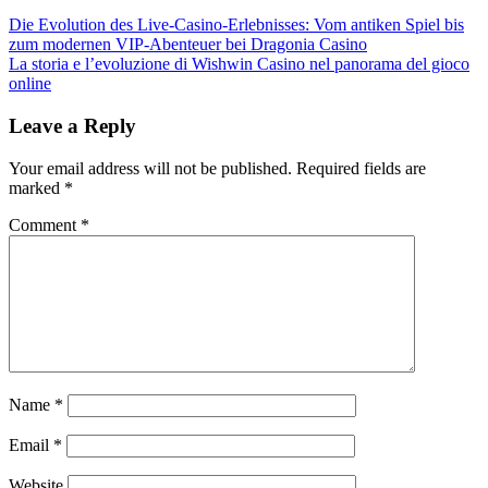
Post
Die Evolution des Live‑Casino-Erlebnisses: Vom antiken Spiel bis
zum modernen VIP‑Abenteuer bei Dragonia Casino
navigation
La storia e l’evoluzione di Wishwin Casino nel panorama del gioco
online
Leave a Reply
Your email address will not be published.
Required fields are
marked
*
Comment
*
Name
*
Email
*
Website