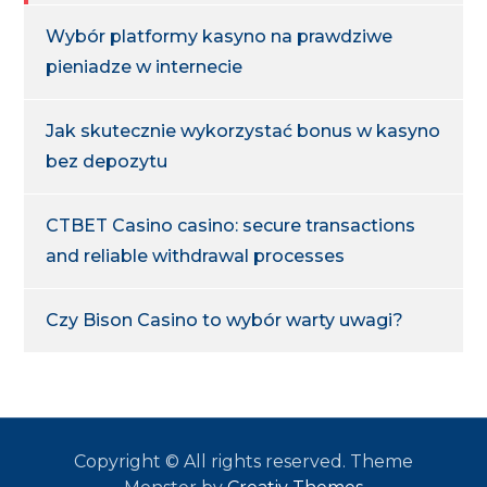
Wybór platformy kasyno na prawdziwe
pieniadze w internecie
Jak skutecznie wykorzystać bonus w kasyno
bez depozytu
CTBET Casino casino: secure transactions
and reliable withdrawal processes
Czy Bison Casino to wybór warty uwagi?
Copyright © All rights reserved. Theme