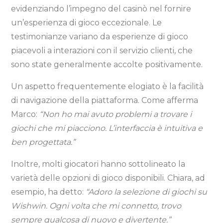
evidenziando l’impegno del casinò nel fornire
un’esperienza di gioco eccezionale. Le
testimonianze variano da esperienze di gioco
piacevoli a interazioni con il servizio clienti, che
sono state generalmente accolte positivamente.
Un aspetto frequentemente elogiato è la facilità
di navigazione della piattaforma. Come afferma
Marco:
“Non ho mai avuto problemi a trovare i
giochi che mi piacciono. L’interfaccia è intuitiva e
ben progettata.”
Inoltre, molti giocatori hanno sottolineato la
varietà delle opzioni di gioco disponibili. Chiara, ad
esempio, ha detto:
“Adoro la selezione di giochi su
Wishwin. Ogni volta che mi connetto, trovo
sempre qualcosa di nuovo e divertente.”