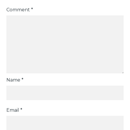
Comment
*
Name
*
Email
*