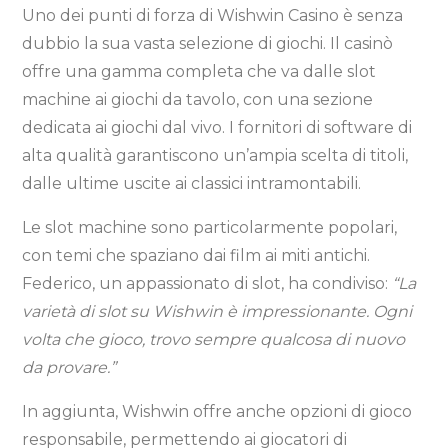
Uno dei punti di forza di Wishwin Casino è senza
dubbio la sua vasta selezione di giochi. Il casinò
offre una gamma completa che va dalle slot
machine ai giochi da tavolo, con una sezione
dedicata ai giochi dal vivo. I fornitori di software di
alta qualità garantiscono un’ampia scelta di titoli,
dalle ultime uscite ai classici intramontabili.
Le slot machine sono particolarmente popolari,
con temi che spaziano dai film ai miti antichi.
Federico, un appassionato di slot, ha condiviso:
“La
varietà di slot su Wishwin è impressionante. Ogni
volta che gioco, trovo sempre qualcosa di nuovo
da provare.”
In aggiunta, Wishwin offre anche opzioni di gioco
responsabile, permettendo ai giocatori di