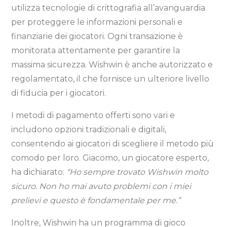
utilizza tecnologie di crittografia all’avanguardia
per proteggere le informazioni personali e
finanziarie dei giocatori. Ogni transazione è
monitorata attentamente per garantire la
massima sicurezza. Wishwin è anche autorizzato e
regolamentato, il che fornisce un ulteriore livello
di fiducia per i giocatori.
I metodi di pagamento offerti sono vari e
includono opzioni tradizionali e digitali,
consentendo ai giocatori di scegliere il metodo più
comodo per loro. Giacomo, un giocatore esperto,
ha dichiarato:
“Ho sempre trovato Wishwin molto
sicuro. Non ho mai avuto problemi con i miei
prelievi e questo è fondamentale per me.”
Inoltre, Wishwin ha un programma di gioco