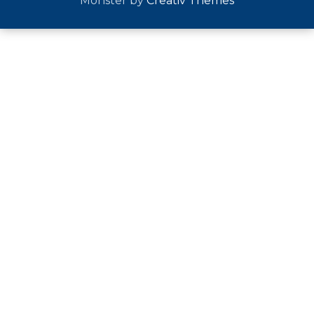
Monster by
Creativ Themes