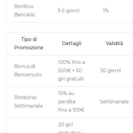
Bonifico
3-5 giorni
1%
Bancario
Tipo di
Dettagli
Validità
Promozione
100% fino a
Bonus di
500€ + 50
30 giorni
Benvenuto
giri gratuiti
10% su
Rimborso
perdite
Settimanale
Settimanale
fino a 100€
20 giri
gratuiti su