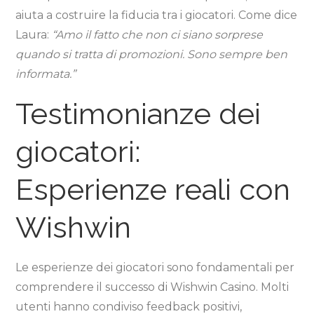
aiuta a costruire la fiducia tra i giocatori. Come dice
Laura:
“Amo il fatto che non ci siano sorprese
quando si tratta di promozioni. Sono sempre ben
informata.”
Testimonianze dei
giocatori:
Esperienze reali con
Wishwin
Le esperienze dei giocatori sono fondamentali per
comprendere il successo di Wishwin Casino. Molti
utenti hanno condiviso feedback positivi,