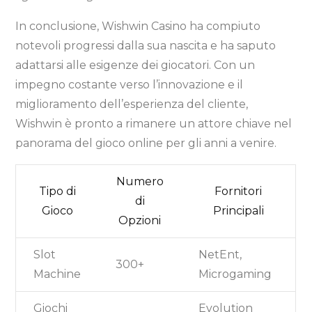
In conclusione, Wishwin Casino ha compiuto
notevoli progressi dalla sua nascita e ha saputo
adattarsi alle esigenze dei giocatori. Con un
impegno costante verso l’innovazione e il
miglioramento dell’esperienza del cliente,
Wishwin è pronto a rimanere un attore chiave nel
panorama del gioco online per gli anni a venire.
Numero
Tipo di
Fornitori
di
Gioco
Principali
Opzioni
Slot
NetEnt,
300+
Machine
Microgaming
Giochi
Evolution