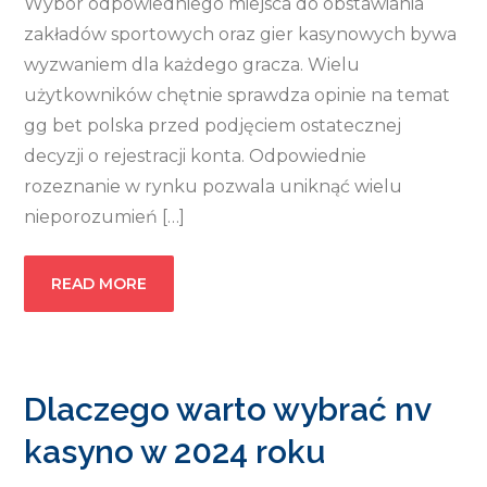
Wybór odpowiedniego miejsca do obstawiania
zakładów sportowych oraz gier kasynowych bywa
wyzwaniem dla każdego gracza. Wielu
użytkowników chętnie sprawdza opinie na temat
gg bet polska przed podjęciem ostatecznej
decyzji o rejestracji konta. Odpowiednie
rozeznanie w rynku pozwala uniknąć wielu
nieporozumień […]
READ MORE
Dlaczego warto wybrać nv
kasyno w 2024 roku