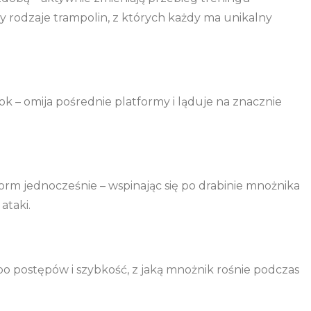
y rodzaje trampolin, z których każdy ma unikalny
k – omija pośrednie platformy i ląduje na znacznie
orm jednocześnie – wspinając się po drabinie mnożnika
ataki.
po postępów i szybkość, z jaką mnożnik rośnie podczas