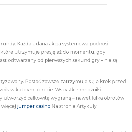
j rundy. Każda udana akcja systemowa podnosi
, które utrzymuje presję aż do momentu, gdy
iast odtwarzany od pierwszych sekund gry – nie są
atyzowany. Postać zawsze zatrzymuje się o krok przed
nik w każdym obrocie. Wszystkie mnożniki
y utworzyć całkowitą wygraną – nawet kilka obrotów
 więcej
jumper casino
Na stronie Artykuły