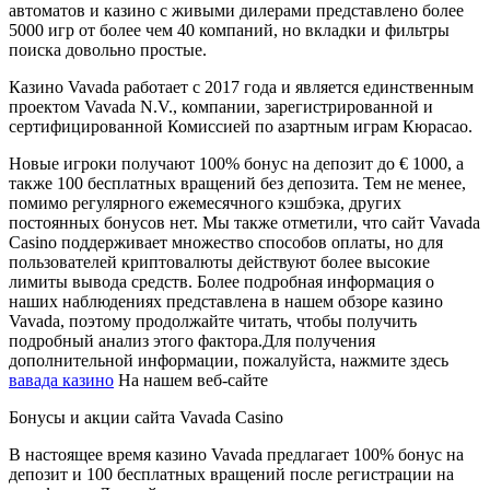
автоматов и казино с живыми дилерами представлено более
5000 игр от более чем 40 компаний, но вкладки и фильтры
поиска довольно простые.
Казино Vavada работает с 2017 года и является единственным
проектом Vavada N.V., компании, зарегистрированной и
сертифицированной Комиссией по азартным играм Кюрасао.
Новые игроки получают 100% бонус на депозит до € 1000, а
также 100 бесплатных вращений без депозита. Тем не менее,
помимо регулярного ежемесячного кэшбэка, других
постоянных бонусов нет. Мы также отметили, что сайт Vavada
Casino поддерживает множество способов оплаты, но для
пользователей криптовалюты действуют более высокие
лимиты вывода средств. Более подробная информация о
наших наблюдениях представлена ​​в нашем обзоре казино
Vavada, поэтому продолжайте читать, чтобы получить
подробный анализ этого фактора.Для получения
дополнительной информации, пожалуйста, нажмите здесь
вавада казино
На нашем веб-сайте
Бонусы и акции сайта Vavada Casino
В настоящее время казино Vavada предлагает 100% бонус на
депозит и 100 бесплатных вращений после регистрации на