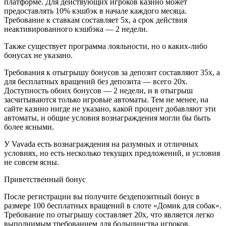
платформе. Для действующих игроков казино может
предоставлять 10% кэшбэк в начале каждого месяца.
Требование к ставкам составляет 5x, а срок действия
неактивированного кэшбэка — 2 недели.
Также существует программа лояльности, но о каких-либо
бонусах не указано.
Требования к отыгрышу бонусов за депозит составляют 35x, а
для бесплатных вращений без депозита — всего 20x.
Доступность обоих бонусов — 2 недели, и в отыгрыш
засчитываются только игровые автоматы. Тем не менее, на
сайте казино нигде не указано, какой процент добавляют эти
автоматы, и общие условия вознаграждения могли бы быть
более ясными.
У Vavada есть вознаграждения на разумных и отличных
условиях, но есть несколько текущих предложений, и условия
не совсем ясны.
Приветственный бонус
После регистрации вы получите бездепозитный бонус в
размере 100 бесплатных вращений в слоте «Домик для собак».
Требование по отыгрышу составляет 20x, что является легко
выполнимым требованием для большинства игроков.