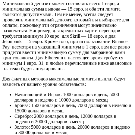
Минимальный депозит может составлять всего 1 евро, а
минимальная сумма вывода — 15 евро, и оба эти лимита
являются допустимыми. Тем не менее, всегда следует
проверять минимальный депозит, который вы выбираете для
оплаты, поскольку эти ограничения могут значительно
различаться. Например, для кредитных карт и переводов
требуется минимум 10 евро, для Skrill — 18 евро, а для
Jetonbank — 5 евро. Кроме того, при использовании Binance
Pay, несмотря на указанный минимум в 1 евро, вам все равно
придется ввести минимальную сумму для выбранной вами
криптовалюты. Для Ethereum в настоящее время требуется
минимум 1 евро. 31, и любые перечисленные ниже авансовые
платежи будут аннулированы.
Для фиатных методов максимальные лимиты выплат будут
зависеть от вашего уровня обязательств:
Начинающий и Игрок: 1000 долларов в день, 5000
долларов в неделю и 10000 долларов в месяц
Бронза: 1500 долларов в день, 7000 долларов в неделю и
15000 долларов в месяц
Серебро: 2000 долларов в день, 12000 долларов в
неделю и 20000 долларов в месяц
Золото: 5000 долларов в день, 20000 долларов в неделю
и 30000 долларов в месяц