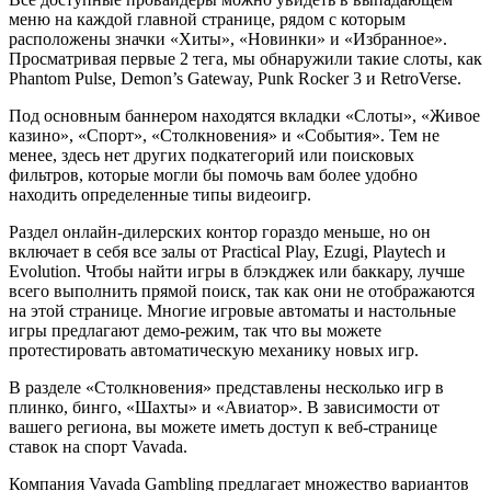
меню на каждой главной странице, рядом с которым
расположены значки «Хиты», «Новинки» и «Избранное».
Просматривая первые 2 тега, мы обнаружили такие слоты, как
Phantom Pulse, Demon’s Gateway, Punk Rocker 3 и RetroVerse.
Под основным баннером находятся вкладки «Слоты», «Живое
казино», «Спорт», «Столкновения» и «События». Тем не
менее, здесь нет других подкатегорий или поисковых
фильтров, которые могли бы помочь вам более удобно
находить определенные типы видеоигр.
Раздел онлайн-дилерских контор гораздо меньше, но он
включает в себя все залы от Practical Play, Ezugi, Playtech и
Evolution. Чтобы найти игры в блэкджек или баккару, лучше
всего выполнить прямой поиск, так как они не отображаются
на этой странице. Многие игровые автоматы и настольные
игры предлагают демо-режим, так что вы можете
протестировать автоматическую механику новых игр.
В разделе «Столкновения» представлены несколько игр в
плинко, бинго, «Шахты» и «Авиатор». В зависимости от
вашего региона, вы можете иметь доступ к веб-странице
ставок на спорт Vavada.
Компания Vavada Gambling предлагает множество вариантов