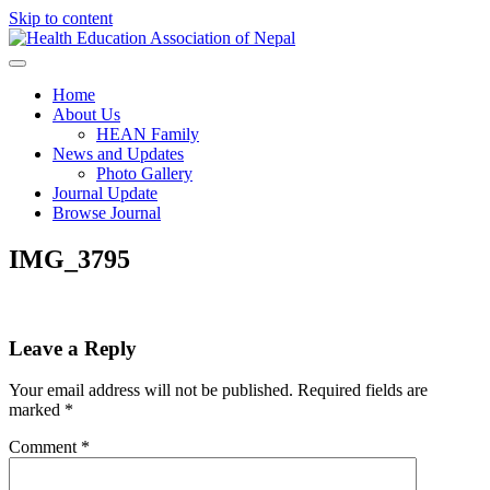
Skip to content
Health Education Association of
Home
About Us
Nepal
HEAN Family
News and Updates
Photo Gallery
Journal Update
Browse Journal
IMG_3795
Leave a Reply
Your email address will not be published.
Required fields are
marked
*
Comment
*