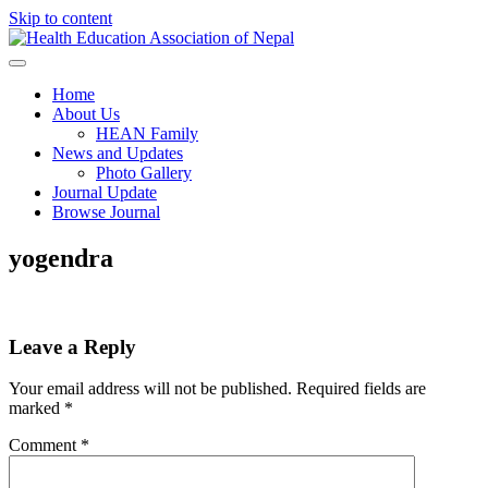
Skip to content
Health Education Association of
Home
About Us
Nepal
HEAN Family
News and Updates
Photo Gallery
Journal Update
Browse Journal
yogendra
Leave a Reply
Your email address will not be published.
Required fields are
marked
*
Comment
*