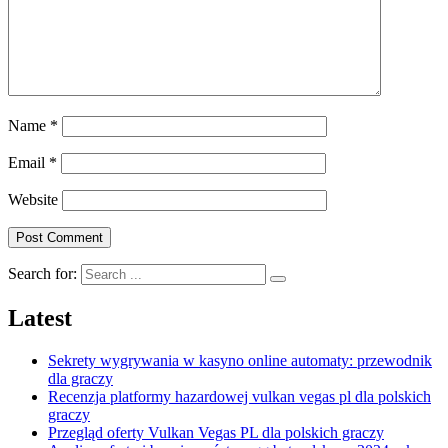
Name
*
Email
*
Website
Search for:
Latest
Sekrety wygrywania w kasyno online automaty: przewodnik
dla graczy
Recenzja platformy hazardowej vulkan vegas pl dla polskich
graczy
Przegląd oferty Vulkan Vegas PL dla polskich graczy