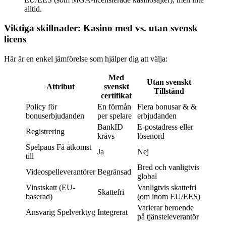
alltid.
Viktiga skillnader: Kasino med vs. utan svensk
licens
Här är en enkel jämförelse som hjälper dig att välja:
Med
Utan svenskt
Attribut
svenskt
Tillstånd
certifikat
Policy för
En förmån
Flera bonusar & &
bonuserbjudanden
per spelare
erbjudanden
BankID
E-postadress eller
Registrering
krävs
lösenord
Spelpaus Få åtkomst
Ja
Nej
till
Bred och vanligtvis
Videospelleverantörer
Begränsad
global
Vinstskatt (EU-
Vanligtvis skattefri
Skattefri
baserad)
(om inom EU/EES)
Varierar beroende
Ansvarig Spelverktyg
Integrerat
på tjänsteleverantör