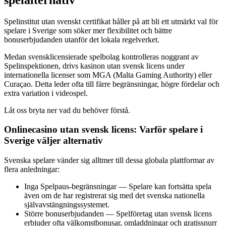
Spelinstitut utan svenskt certifikat håller på att bli ett utmärkt val för
spelare i Sverige som söker mer flexibilitet och bättre
bonuserbjudanden utanför det lokala regelverket.
Medan svensklicensierade spelbolag kontrolleras noggrant av
Spelinspektionen, drivs kasinon utan svensk licens under
internationella licenser som MGA (Malta Gaming Authority) eller
Curaçao. Detta leder ofta till färre begränsningar, högre fördelar och
extra variation i videospel.
Låt oss bryta ner vad du behöver förstå.
Onlinecasino utan svensk licens: Varför spelare i
Sverige väljer alternativ
Svenska spelare vänder sig alltmer till dessa globala plattformar av
flera anledningar:
Inga Spelpaus-begränsningar — Spelare kan fortsätta spela
även om de har registrerat sig med det svenska nationella
självavstängningssystemet.
Större bonuserbjudanden — Spelföretag utan svensk licens
erbjuder ofta välkomstbonusar, omladdningar och gratissnurr