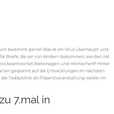
die
Angst
vor
dem
Arzt
nimmt
uch bestimmt gerne! Was ist ein Virus überhaupt und
le Briefe, die wir von Kindern bekommen, werden mit
ocs beantwortet.Weitersagen und mitmachen!!! Hinter
warten gespannt auf die Entwicklungen im nächsten
nn die Teddyklinik als Präsenzveranstaltung wieder im
zu 7.mal in