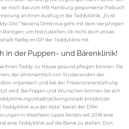
n sie noch das vom MB Hamburg gesponserte Pixibuch
innerung an ihren Ausflug in die Teddyklinik. „Es ist
Teddy–Doc“ Nevena Dimitrova geht mit dem vierjährigen
Röntgen, um festzustellen, ob nicht doch etwas
deshalb fleißig im OP der Teddyklink mit.
h in der Puppen- und Bärenklinik!
t sie ihren Teddy zu Hause gesund pflegen können. Die
erein, der ehrenamtlich von Studierenden der
zin organisiert und bei der Präsenzveranstaltung
ützt wird. Bei Fragen und Wünschen können Sie sich
eddyklinik.ingolstadt(at)kvingolstadt.brk(dot)de
Teddyklinik aus der Kiste“ bietet der DRK-
ungen in Westfalen-Lippe bereits seit 2018 eine
nd eine Teddyklinik auf die Beine zu stellen. Dort