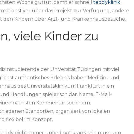
chsten Woche guttut, damit er schnell
teddyklinik
rmationsflyer über das Projekt zur Verfügung, andere
it den Kindern über Arzt- und Krankenhausbesuche.
, viele Kinder zu
dizinstudierende der Universität Tübingen mit viel
lichst authentisches Erlebnis haben Medizin- und
aus des Universitätsklinikum Frankfurt in ein
nd Handlungen spielerisch dar. Name, E-Mail-
einen nächsten Kommentar speichern.
chiedenen Standorten, organisiert von lokalen
d flexibel im Konzept.
er Teddy nicht immer unbedingt krank sein muss, um