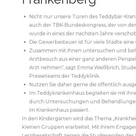
Nicht nur unsere Türen des Teddybär-Krank
auch der TBK-Bundeskongress, der von dem 
wurde in eines der nächsten Jahre verscho
Die Gewerbesteuer ist für viele Städte ein
Zusammen mit ihnen untersuchen und beha
Arztbesuch aus einer ganz anderen Perspe
Arzt nehmen“, sagt Emma Weißbrich, Stude
Presseteams der Teddyklinik.
Nutzen Sie daher gerne die öffentlich au
Im Teddykrankenhaus begleiten sie mit ihr
durch Untersuchungen und Behandlungen, s
im Krankenhaus passiert.
In den Kindergärten wird das Thema „Krankhei
kleinen Gruppen erarbeitet. Mit ihrem Enga
Lernbereitschaft zeigen die Studierenden der 