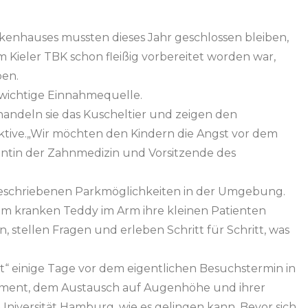
enhauses mussten dieses Jahr geschlossen bleiben,
Kieler TBK schon fleißig vorbereitet worden war,
ben.
e wichtige Einnahmequelle.
ndeln sie das Kuscheltier und zeigen den
ktive.„Wir möchten den Kindern die Angst vor dem
ntin der Zahnmedizin und Vorsitzende des
sgeschriebenen Parkmöglichkeiten in der Umgebung.
em kranken Teddy im Arm ihre kleinen Patienten
tellen Fragen und erleben Schritt für Schritt, was
t“ einige Tage vor dem eigentlichen Besuchstermin in
gement, dem Austausch auf Augenhöhe und ihrer
Universität Hamburg, wie es gelingen kann. Bevor sich