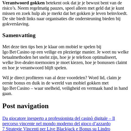
Verantwoord gokken
betekent ook dat je je bewust bent van de
risico’s. Neem regelmatig pauzes, speel alleen met geld dat je kunt
missen en zoek hulp als je merkt dat het gokken je leven beïnvloedt.
De site biedt links naar organisaties die ondersteuning bieden bij
gokverslaving.
Samenvatting
Met deze tien tips ben je klaar om mobiel te spelen bij
Igo Bet Casino op een veilige en plezierige manier. Je weet nu welke
betaalmethoden het snelst zijn, hoe je je telefoon optimaliseert,
welke live‑dealer‑toernooien je moet kiezen, hoe je bonussen claimt
en hoe je verantwoord blijft spelen.
Wil je direct profiteren van al deze voordelen? Word lid, claim je
eerste bonus en duik in de wereld van mobiel gokken met
Igo Bet Casino – waar snelheid, veiligheid en vermaak hand in hand
gaan.
Post navigation
Da giocatore inesperto a professionista del casinò digitale – Il
percorso vincente nel mondo moderno del gioco d’azzardo
7 Strategie Vincenti per Live Blackjack e Bonus su Lindro