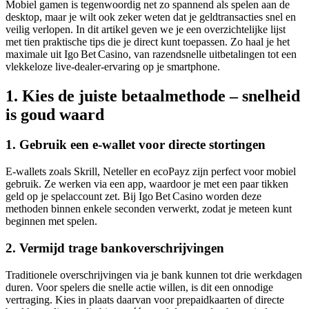
Mobiel gamen is tegenwoordig net zo spannend als spelen aan de
desktop, maar je wilt ook zeker weten dat je geldtransacties snel en
veilig verlopen. In dit artikel geven we je een overzichtelijke lijst
met tien praktische tips die je direct kunt toepassen. Zo haal je het
maximale uit Igo Bet Casino, van razendsnelle uitbetalingen tot een
vlekkeloze live‑dealer‑ervaring op je smartphone.
1. Kies de juiste betaalmethode – snelheid
is goud waard
1. Gebruik een e‑wallet voor directe stortingen
E‑wallets zoals Skrill, Neteller en ecoPayz zijn perfect voor mobiel
gebruik. Ze werken via een app, waardoor je met een paar tikken
geld op je spelaccount zet. Bij Igo Bet Casino worden deze
methoden binnen enkele seconden verwerkt, zodat je meteen kunt
beginnen met spelen.
2. Vermijd trage bankoverschrijvingen
Traditionele overschrijvingen via je bank kunnen tot drie werkdagen
duren. Voor spelers die snelle actie willen, is dit een onnodige
vertraging. Kies in plaats daarvan voor prepaidkaarten of directe