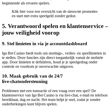
beginnende als ervaren spelers.
Klik hier voor een overzicht van de nieuwste promoties
en start met extra speelgeld zonder gedoe.
5. Verantwoord spelen en klantenservice –
jouw veiligheid voorop
9. Stel limieten in via je accountdashboard
Igo Bet Casino biedt tools om stortings-, verlies‑ en speellimieten in
te stellen. Deze functies zijn direct toegankelijk vanuit de mobiele
app. Door limieten te definiëren, houd je je speelgedrag onder
controle en voorkom je onverwachte uitgaven.
10. Maak gebruik van de 24/7
live‑chatondersteuning
Problemen met een transactie of een vraag over een spel? De
klantenservice van Igo Bet Casino is via live‑chat, e‑mail en telefoon
bereikbaar, dag en nacht. Het team helpt je snel, zodat je zonder
onderbrekingen kunt blijven spelen.