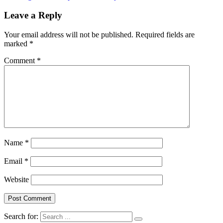
Leave a Reply
Your email address will not be published.
Required fields are
marked
*
Comment
*
Name
*
Email
*
Website
Search for: