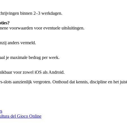
chrijvingen binnen 2–3 werkdagen.
ties?
emene voorwaarden voor eventuele uitsluitingen.
enzij anders vermeld.
paal je maximale bedrag per week.
schikbaar voor zowel iOS als Android.
ots aanzienlijk vergroten. Onthoud dat kennis, discipline en het juiste
es
ltura del Gioco Online