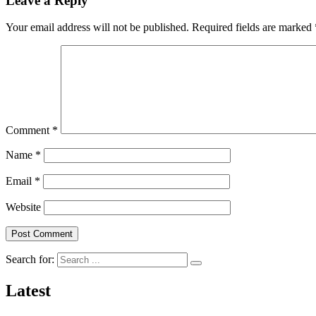
Leave a Reply
Your email address will not be published.
Required fields are marked
Comment
*
Name
*
Email
*
Website
Search for:
Latest