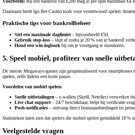
Voorbeeld:
Bij een bankroll van €200 mag je per spin maximaal €4 in
Daarnaast biedt Igo Bet Casino tools voor verantwoord spelen: limieten
Praktische tips voor bankrollbeheer
Stel een maximale daglimiet
– bijvoorbeeld €50.
Gebruik stop‑loss
– sluit af zodra je 20 % van je bankroll verlie
Houd een win‑logboek
bij om je voortgang te monitoren.
5. Speel mobiel, profiteer van snelle uitbe
De meeste Megaways‑games zijn geoptimaliseerd voor smartphones en t
spelen, zelfs tijdens een korte pauze.
Voordelen van mobiel spelen:
Snelle uitbetalingen
– e‑wallets (Skrill, Neteller) verwerken b
Live chat support
– 24/7 beschikbaar, helpt bij verificatie‑vra
Push‑notificaties
– ontvang direct bonusaanbiedingen en promo
Statistieken laten zien dat spelers die mobiel spelen gemiddeld 18 % 
Veelgestelde vragen