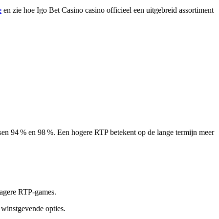
e
en zie hoe Igo Bet Casino casino officieel een uitgebreid assortiment
ussen 94 % en 98 %. Een hogere RTP betekent op de lange termijn meer
 lagere RTP‑games.
t winstgevende opties.