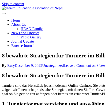
Skip to content
Health Education Association o
Home
About Us
HEAN Family
News and Updates
Photo Gallery
Journal Update
Browse Journal
8 bewährte Strategien für Turniere im Bil
By
Bury
December 9, 2025
Uncategorized
Leave a Comment
on 8 bewä
8 bewährte Strategien für Turniere im Bil
Turniere sind das Herzstück jedes modernen Online‑Casinos. Sie biet
zeigen wir Ihnen acht praxisnahe Strategien, mit denen Sie Ihre Gewin
egal ob Sie gerade erst anfangen oder bereits ein erfahrener Turnier‑Pl
1. Turnierformat verstehen und auswählen