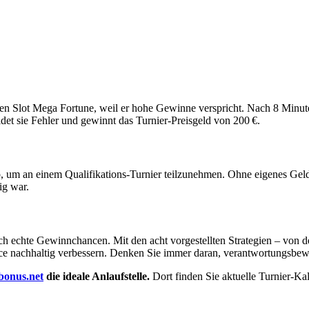
en Slot Mega Fortune, weil er hohe Gewinne verspricht. Nach 8 Minuten 
et sie Fehler und gewinnt das Turnier‑Preisgeld von 200 €.
 um an einem Qualifikations‑Turnier teilzunehmen. Ohne eigenes Geld z
ig war.
uch echte Gewinnchancen. Mit den acht vorgestellten Strategien – von 
 nachhaltig verbessern. Denken Sie immer daran, verantwortungsbewus
-bonus.net
die ideale Anlaufstelle.
Dort finden Sie aktuelle Turnier‑Kal