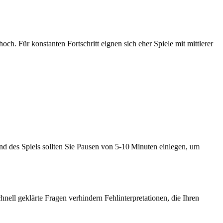
hoch. Für konstanten Fortschritt eignen sich eher Spiele mit mittlerer
d des Spiels sollten Sie Pausen von 5‑10 Minuten einlegen, um
ell geklärte Fragen verhindern Fehlinterpretationen, die Ihren