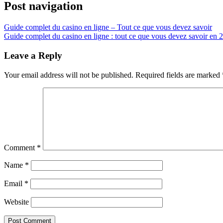
Post navigation
Guide complet du casino en ligne – Tout ce que vous devez savoir
Guide complet du casino en ligne : tout ce que vous devez savoir en 
Leave a Reply
Your email address will not be published.
Required fields are marked
Comment
*
Name
*
Email
*
Website