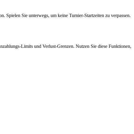
n. Spielen Sie unterwegs, um keine Turnier‑Startzeiten zu verpassen.
, Einzahlungs‑Limits und Verlust‑Grenzen. Nutzen Sie diese Funktionen,