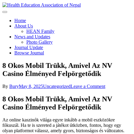
Skip
to
content
Health Education Association of
Home
About Us
Nepal
HEAN Family
News and Updates
Photo Gallery
Journal Update
Browse Journal
8 Okos Mobil Trükk, Amivel Az NV
Casino Élményed Felpörgetődik
on
By
Bury
May 8, 2025
Uncategorized
Leave a Comment
8
Okos
8 Okos Mobil Trükk, Amivel Az NV
Mobil
Casino Élményed Felpörgetődik
Trükk,
Amivel
Az
Az online kaszinók világa egyre inkább a mobil eszközökre
NV
fókuszál. Ha te is szereted a játékot útközben, fontos, hogy egy
Casino
olyan platformot válassz, amely gyors, biztonságos és változatos.