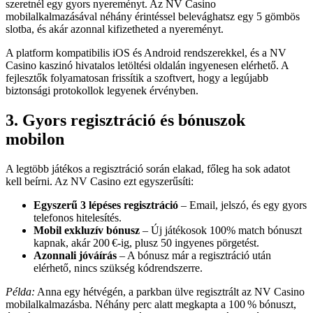
szeretnél egy gyors nyereményt. Az NV Casino
mobilalkalmazásával néhány érintéssel belevághatsz egy 5 gömbös
slotba, és akár azonnal kifizetheted a nyereményt.
A platform kompatibilis iOS és Android rendszerekkel, és a NV
Casino kaszinó hivatalos letöltési oldalán ingyenesen elérhető. A
fejlesztők folyamatosan frissítik a szoftvert, hogy a legújabb
biztonsági protokollok legyenek érvényben.
3. Gyors regisztráció és bónuszok
mobilon
A legtöbb játékos a regisztráció során elakad, főleg ha sok adatot
kell beírni. Az NV Casino ezt egyszerűsíti:
Egyszerű 3 lépéses regisztráció
– Email, jelszó, és egy gyors
telefonos hitelesítés.
Mobil exkluzív bónusz
– Új játékosok 100% match bónuszt
kapnak, akár 200 €-ig, plusz 50 ingyenes pörgetést.
Azonnali jóváírás
– A bónusz már a regisztráció után
elérhető, nincs szükség kódrendszerre.
Példa:
Anna egy hétvégén, a parkban ülve regisztrált az NV Casino
mobilalkalmazásba. Néhány perc alatt megkapta a 100 % bónuszt,