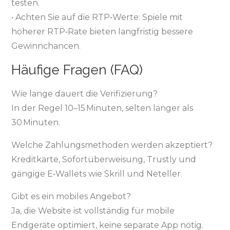
testen.
• Achten Sie auf die RTP‑Werte: Spiele mit
höherer RTP‑Rate bieten langfristig bessere
Gewinnchancen.
Häufige Fragen (FAQ)
Wie lange dauert die Verifizierung?
In der Regel 10–15 Minuten, selten länger als
30 Minuten.
Welche Zahlungsmethoden werden akzeptiert?
Kreditkarte, Sofortüberweisung, Trustly und
gängige E‑Wallets wie Skrill und Neteller.
Gibt es ein mobiles Angebot?
Ja, die Website ist vollständig für mobile
Endgeräte optimiert, keine separate App nötig.