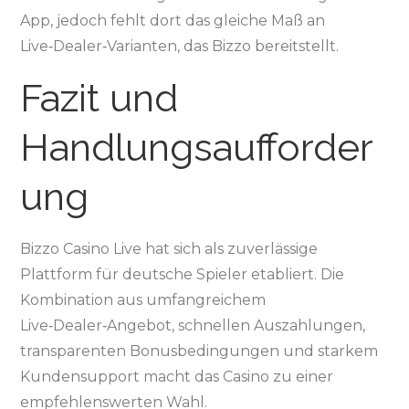
App, jedoch fehlt dort das gleiche Maß an
Live‑Dealer‑Varianten, das Bizzo bereitstellt.
Fazit und
Handlungsaufforder
ung
Bizzo Casino Live hat sich als zuverlässige
Plattform für deutsche Spieler etabliert. Die
Kombination aus umfangreichem
Live‑Dealer‑Angebot, schnellen Auszahlungen,
transparenten Bonusbedingungen und starkem
Kundensupport macht das Casino zu einer
empfehlenswerten Wahl.