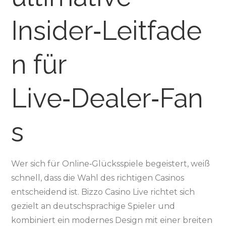
für
Live‑D
Insider‑Leitfade
n für
Live‑Dealer‑Fan
s
Wer sich für Online‑Glücksspiele begeistert, weiß
schnell, dass die Wahl des richtigen Casinos
entscheidend ist. Bizzo Casino Live richtet sich
gezielt an deutschsprachige Spieler und
kombiniert ein modernes Design mit einer breiten