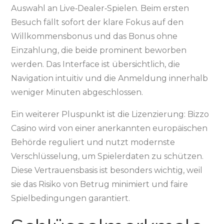
Auswahl an Live‑Dealer‑Spielen. Beim ersten
Besuch fällt sofort der klare Fokus auf den
Willkommensbonus und das Bonus ohne
Einzahlung, die beide prominent beworben
werden. Das Interface ist übersichtlich, die
Navigation intuitiv und die Anmeldung innerhalb
weniger Minuten abgeschlossen.
Ein weiterer Pluspunkt ist die Lizenzierung: Bizzo
Casino wird von einer anerkannten europäischen
Behörde reguliert und nutzt modernste
Verschlüsselung, um Spielerdaten zu schützen.
Diese Vertrauensbasis ist besonders wichtig, weil
sie das Risiko von Betrug minimiert und faire
Spielbedingungen garantiert.