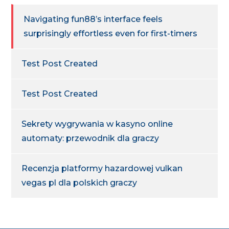
Navigating fun88’s interface feels
surprisingly effortless even for first-timers
Test Post Created
Test Post Created
Sekrety wygrywania w kasyno online
automaty: przewodnik dla graczy
Recenzja platformy hazardowej vulkan
vegas pl dla polskich graczy