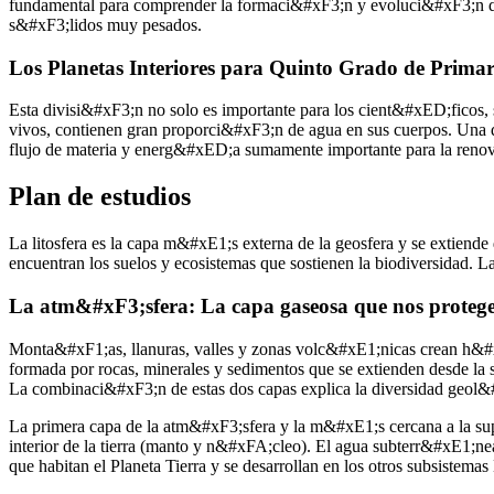
fundamental para comprender la formaci&#xF3;n y evoluci&#xF3;n de 
s&#xF3;lidos muy pesados.
Los Planetas Interiores para Quinto Grado de Primar
Esta divisi&#xF3;n no solo es importante para los cient&#xED;ficos
vivos, contienen gran proporci&#xF3;n de agua en sus cuerpos. Una d
flujo de materia y energ&#xED;a sumamente importante para la reno
Plan de estudios
La litosfera es la capa m&#xE1;s externa de la geosfera y se extiende d
encuentran los suelos y ecosistemas que sostienen la biodiversidad. L
La atm&#xF3;sfera: La capa gaseosa que nos proteg
Monta&#xF1;as, llanuras, valles y zonas volc&#xE1;nicas crean h&#xE
formada por rocas, minerales y sedimentos que se extienden desde la s
La combinaci&#xF3;n de estas dos capas explica la diversidad geol&
La primera capa de la atm&#xF3;sfera y la m&#xE1;s cercana a la superf
interior de la tierra (manto y n&#xFA;cleo). El agua subterr&#xE1;nea
que habitan el Planeta Tierra y se desarrollan en los otros subsistema