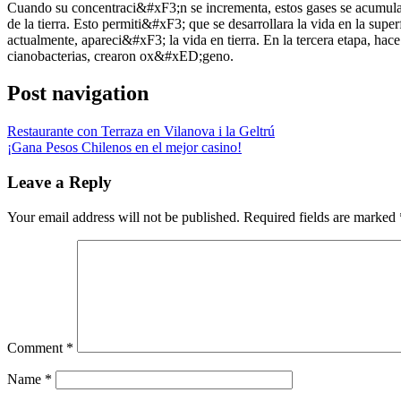
Cuando su concentraci&#xF3;n se incrementa, estos gases se acumulan
de la tierra. Esto permiti&#xF3; que se desarrollara la vida en la sup
actualmente, apareci&#xF3; la vida en tierra. En la tercera etapa, 
cianobacterias, crearon ox&#xED;geno.
Post navigation
Restaurante con Terraza en Vilanova i la Geltrú
¡Gana Pesos Chilenos en el mejor casino!
Leave a Reply
Your email address will not be published.
Required fields are marked
Comment
*
Name
*