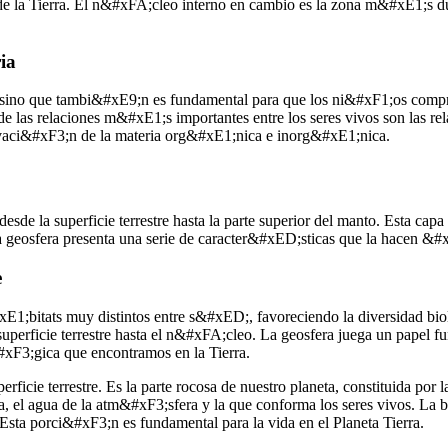
la Tierra. El n&#xFA;cleo interno en cambio es la zona m&#xE1;s dura
ia
, sino que tambi&#xE9;n es fundamental para que los ni&#xF1;os compre
e las relaciones m&#xE1;s importantes entre los seres vivos son las r
vaci&#xF3;n de la materia org&#xE1;nica e inorg&#xE1;nica.
esde la superficie terrestre hasta la parte superior del manto. Esta capa 
a geosfera presenta una serie de caracter&#xED;sticas que la hacen &#xF
e
1;bitats muy distintos entre s&#xED;, favoreciendo la diversidad biol&
uperficie terrestre hasta el n&#xFA;cleo. La geosfera juega un papel fun
#xF3;gica que encontramos en la Tierra.
icie terrestre. Es la parte rocosa de nuestro planeta, constituida por l
, el agua de la atm&#xF3;sfera y la que conforma los seres vivos. La b
s Esta porci&#xF3;n es fundamental para la vida en el Planeta Tierra.