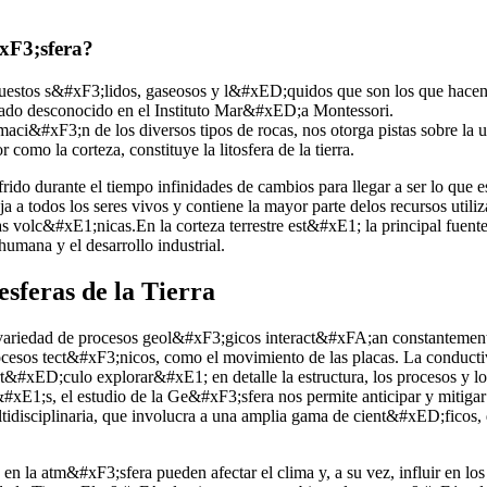
xF3;sfera?
uestos s&#xF3;lidos, gaseosos y l&#xED;quidos que son los que hacen 
grado desconocido en el Instituto Mar&#xED;a Montessori.
rmaci&#xF3;n de los diversos tipos de rocas, nos otorga pistas sobre l
 como la corteza, constituye la litosfera de la tierra.
frido durante el tiempo infinidades de cambios para llegar a ser lo q
a a todos los seres vivos y contiene la mayor parte delos recursos util
 volc&#xE1;nicas.En la corteza terrestre est&#xE1; la principal fuente
mana y el desarrollo industrial.
esferas de la Tierra
iedad de procesos geol&#xF3;gicos interact&#xFA;an constantemente, m
rocesos tect&#xF3;nicos, como el movimiento de las placas. La conducti
rt&#xED;culo explorar&#xE1; en detalle la estructura, los procesos y
xE1;s, el estudio de la Ge&#xF3;sfera nos permite anticipar y mitigar
 multidisciplinaria, que involucra a una amplia gama de cient&#xED;f
la atm&#xF3;sfera pueden afectar el clima y, a su vez, influir en los e