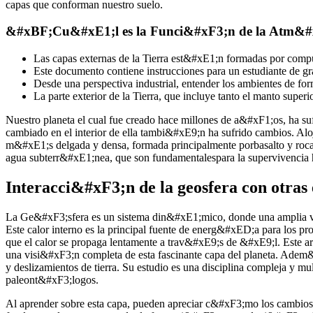
capas que conforman nuestro suelo.
&#xBF;Cu&#xE1;l es la Funci&#xF3;n de la Atm&#
Las capas externas de la Tierra est&#xE1;n formadas por comp
Este documento contiene instrucciones para un estudiante de 
Desde una perspectiva industrial, entender los ambientes de fo
La parte exterior de la Tierra, que incluye tanto el manto superior
Nuestro planeta el cual fue creado hace millones de a&#xF1;os, ha su
cambiado en el interior de ella tambi&#xE9;n ha sufrido cambios. Aloj
m&#xE1;s delgada y densa, formada principalmente porbasalto y rocas
agua subterr&#xE1;nea, que son fundamentalespara la supervivencia hu
Interacci&#xF3;n de la geosfera con otras 
La Ge&#xF3;sfera es un sistema din&#xE1;mico, donde una amplia var
Este calor interno es la principal fuente de energ&#xED;a para los p
que el calor se propaga lentamente a trav&#xE9;s de &#xE9;l. Este a
una visi&#xF3;n completa de esta fascinante capa del planeta. Adem&#
y deslizamientos de tierra. Su estudio es una disciplina compleja y
paleont&#xF3;logos.
Al aprender sobre esta capa, pueden apreciar c&#xF3;mo los cambios en 