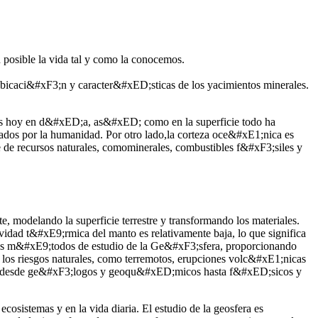
posible la vida tal y como la conocemos.
a ubicaci&#xF3;n y caracter&#xED;sticas de los yacimientos minerales.
ue es hoy en d&#xED;a, as&#xED; como en la superficie todo ha
izados por la humanidad. Por otro lado,la corteza oce&#xE1;nica es
 de recursos naturales, comominerales, combustibles f&#xF3;siles y
odelando la superficie terrestre y transformando los materiales.
vidad t&#xE9;rmica del manto es relativamente baja, lo que significa
 los m&#xE9;todos de estudio de la Ge&#xF3;sfera, proporcionando
 los riesgos naturales, como terremotos, erupciones volc&#xE1;nicas
icos, desde ge&#xF3;logos y geoqu&#xED;micos hasta f&#xED;sicos y
cosistemas y en la vida diaria. El estudio de la geosfera es