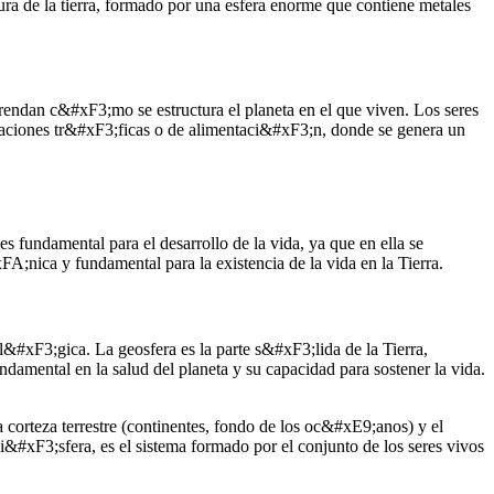
 de la tierra, formado por una esfera enorme que contiene metales
ndan c&#xF3;mo se estructura el planeta en el que viven. Los seres
elaciones tr&#xF3;ficas o de alimentaci&#xF3;n, donde se genera un
es fundamental para el desarrollo de la vida, ya que en ella se
A;nica y fundamental para la existencia de la vida en la Tierra.
#xF3;gica. La geosfera es la parte s&#xF3;lida de la Tierra,
damental en la salud del planeta y su capacidad para sostener la vida.
a corteza terrestre (continentes, fondo de los oc&#xE9;anos) y el
i&#xF3;sfera, es el sistema formado por el conjunto de los seres vivos