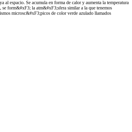
a al espacio. Se acumula en forma de calor y aumenta la temperatura
;os, se form&#xF3; la atm&#xF3;sfera similar a la que tenemos
ganismos microsc&#xF3;picos de color verde azulado llamados