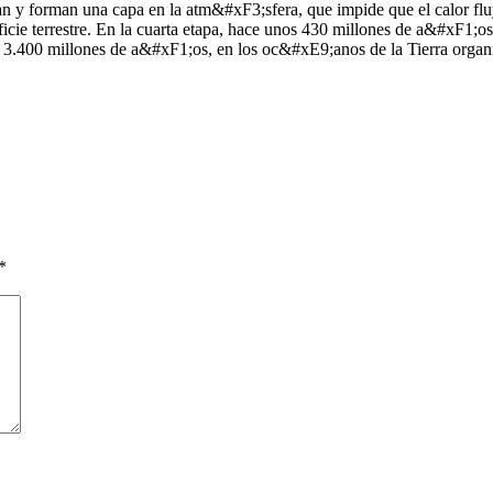
 y forman una capa en la atm&#xF3;sfera, que impide que el calor fluy
erficie terrestre. En la cuarta etapa, hace unos 430 millones de a&#xF1
hace 3.400 millones de a&#xF1;os, en los oc&#xE9;anos de la Tierra or
*