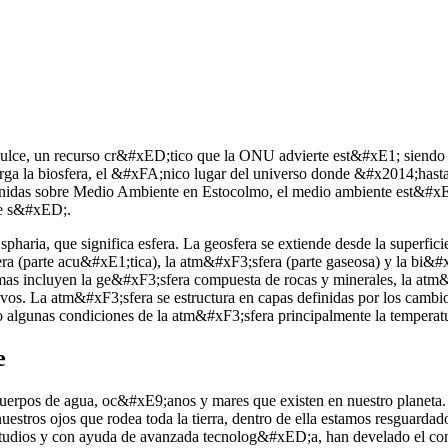
ua dulce, un recurso cr&#xED;tico que la ONU advierte est&#xE1; sien
ga la biosfera, el &#xFA;nico lugar del universo donde &#x2014;has
nidas sobre Medio Ambiente en Estocolmo, el medio ambiente est&#xE1
re s&#xED;.
pharia, que significa esfera. La geosfera se extiende desde la superficie
ra (parte acu&#xE1;tica), la atm&#xF3;sfera (parte gaseosa) y la bi&#xF
emas incluyen la ge&#xF3;sfera compuesta de rocas y minerales, la at
vos. La atm&#xF3;sfera se estructura en capas definidas por los cambios
 algunas condiciones de la atm&#xF3;sfera principalmente la temperat
e
los cuerpos de agua, oc&#xE9;anos y mares que existen en nuestro planet
 nuestros ojos que rodea toda la tierra, dentro de ella estamos resguar
udios y con ayuda de avanzada tecnolog&#xED;a, han develado el conten