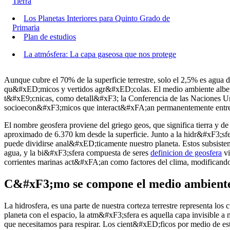
Tierra
Los Planetas Interiores para Quinto Grado de
Primaria
Plan de estudios
La atmósfera: La capa gaseosa que nos protege
Aunque cubre el 70% de la superficie terrestre, solo el 2,5% es ag
qu&#xED;micos y vertidos agr&#xED;colas. El medio ambiente alber
t&#xE9;cnicas, como detall&#xF3; la Conferencia de las Naciones U
socioecon&#xF3;micos que interact&#xFA;an permanentemente ent
El nombre geosfera proviene del griego geos, que significa tierra y de s
aproximado de 6.370 km desde la superficie. Junto a la hidr&#xF3;sfe
puede dividirse anal&#xED;ticamente nuestro planeta. Estos subsist
agua, y la bi&#xF3;sfera compuesta de seres
definicion de geosfera
vi
corrientes marinas act&#xFA;an como factores del clima, modificando
C&#xF3;mo se compone el medio ambient
La hidrosfera, es una parte de nuestra corteza terrestre representa 
planeta con el espacio, la atm&#xF3;sfera es aquella capa invisible a
que necesitamos para respirar. Los cient&#xED;ficos por medio de est