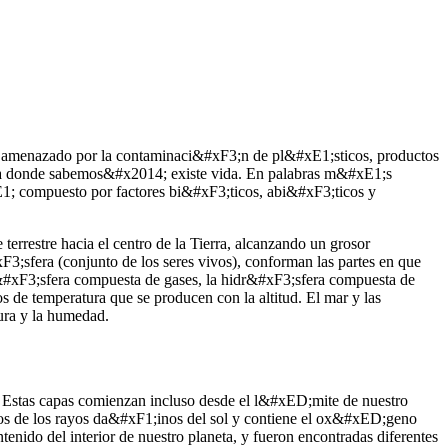
do amenazado por la contaminaci&#xF3;n de pl&#xE1;sticos, productos
ta donde sabemos&#x2014; existe vida. En palabras m&#xE1;s
; compuesto por factores bi&#xF3;ticos, abi&#xF3;ticos y
 terrestre hacia el centro de la Tierra, alcanzando un grosor
3;sfera (conjunto de los seres vivos), conforman las partes en que
m&#xF3;sfera compuesta de gases, la hidr&#xF3;sfera compuesta de
 de temperatura que se producen con la altitud. El mar y las
ura y la humedad.
a. Estas capas comienzan incluso desde el l&#xED;mite de nuestro
dados de los rayos da&#xF1;inos del sol y contiene el ox&#xED;geno
ido del interior de nuestro planeta, y fueron encontradas diferentes