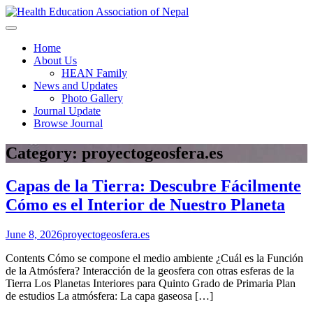
Skip
to
content
Health Education Association of
Home
About Us
Nepal
HEAN Family
News and Updates
Photo Gallery
Journal Update
Browse Journal
Category:
proyectogeosfera.es
Capas de la Tierra: Descubre Fácilmente
Cómo es el Interior de Nuestro Planeta
June 8, 2026
proyectogeosfera.es
Contents Cómo se compone el medio ambiente ¿Cuál es la Función
de la Atmósfera? Interacción de la geosfera con otras esferas de la
Tierra Los Planetas Interiores para Quinto Grado de Primaria Plan
de estudios La atmósfera: La capa gaseosa […]