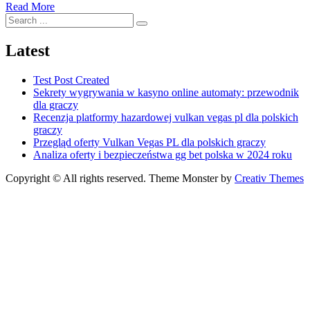
Read More
Search
for:
Latest
Test Post Created
Sekrety wygrywania w kasyno online automaty: przewodnik
dla graczy
Recenzja platformy hazardowej vulkan vegas pl dla polskich
graczy
Przegląd oferty Vulkan Vegas PL dla polskich graczy
Analiza oferty i bezpieczeństwa gg bet polska w 2024 roku
Copyright © All rights reserved. Theme Monster by
Creativ Themes