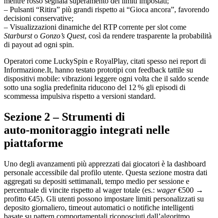
mentre rosso segnala superamento dei limiti impostati;
– Pulsanti “Ritira” più grandi rispetto ai “Gioca ancora”, favorendo
decisioni conservative;
– Visualizzazioni dinamiche del RTP corrente per slot come
Starburst
o
Gonzo’s Quest
, così da rendere trasparente la probabilità
di payout ad ogni spin.
Operatori come LuckySpin e RoyalPlay, citati spesso nei report di
Informazione.It, hanno testato prototipi con feedback tattile su
dispositivi mobile: vibrazioni leggere ogni volta che il saldo scende
sotto una soglia predefinita riducono del 12 % gli episodi di
scommessa impulsiva rispetto a versioni standard.
Sezione 2 – Strumenti di
auto‑monitoraggio integrati nelle
piattaforme
Uno degli avanzamenti più apprezzati dai giocatori è la dashboard
personale accessibile dal profilo utente. Questa sezione mostra dati
aggregati su depositi settimanali, tempo medio per sessione e
percentuale di vincite rispetto al wager totale (es.:
wager
€500 →
profitto €45). Gli utenti possono impostare limiti personalizzati su
deposito giornaliero, timeout automatici o notifiche intelligenti
basate su pattern comportamentali riconosciuti dall’algoritmo