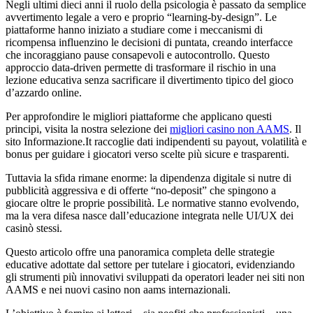
Negli ultimi dieci anni il ruolo della psicologia è passato da semplice
trasfor
avvertimento legale a vero e proprio “learning‑by‑design”. Le
l’esperi
piattaforme hanno iniziato a studiare come i meccanismi di
dei
ricompensa influenzino le decisioni di puntata, creando interfacce
casinò
che incoraggiano pause consapevoli e autocontrollo. Questo
online
approccio data‑driven permette di trasformare il rischio in una
lezione educativa senza sacrificare il divertimento tipico del gioco
d’azzardo online.
Per approfondire le migliori piattaforme che applicano questi
principi, visita la nostra selezione dei
migliori casino non AAMS
. Il
sito Informazione.It raccoglie dati indipendenti su payout, volatilità e
bonus per guidare i giocatori verso scelte più sicure e trasparenti.
Tuttavia la sfida rimane enorme: la dipendenza digitale si nutre di
pubblicità aggressiva e di offerte “no‑deposit” che spingono a
giocare oltre le proprie possibilità. Le normative stanno evolvendo,
ma la vera difesa nasce dall’educazione integrata nelle UI/UX dei
casinò stessi.
Questo articolo offre una panoramica completa delle strategie
educative adottate dal settore per tutelare i giocatori, evidenziando
gli strumenti più innovativi sviluppati da operatori leader nei siti non
AAMS e nei nuovi casino non aams internazionali.