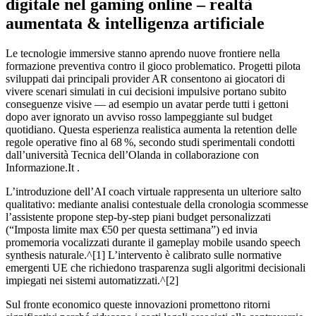
digitale nel gaming online – realtà
aumentata & intelligenza artificiale
Le tecnologie immersive stanno aprendo nuove frontiere nella
formazione preventiva contro il gioco problematico. Progetti pilota
sviluppati dai principali provider AR consentono ai giocatori di
vivere scenari simulati in cui decisioni impulsive portano subito
conseguenze visive — ad esempio un avatar perde tutti i gettoni
dopo aver ignorato un avviso rosso lampeggiante sul budget
quotidiano. Questa esperienza realistica aumenta la retention delle
regole operative fino al 68 %, secondo studi sperimentali condotti
dall’università Tecnica dell’Olanda in collaborazione con
Informazione.It .
L’introduzione dell’AI coach virtuale rappresenta un ulteriore salto
qualitativo: mediante analisi contestuale della cronologia scommesse
l’assistente propone step‐by‐step piani budget personalizzati
(“Imposta limite max €50 per questa settimana”) ed invia
promemoria vocalizzati durante il gameplay mobile usando speech
synthesis naturale.^[1] L’intervento è calibrato sulle normative
emergenti UE che richiedono trasparenza sugli algoritmi decisionali
impiegati nei sistemi automatizzati​.^[2]
Sul fronte economico queste innovazioni promettono ritorni