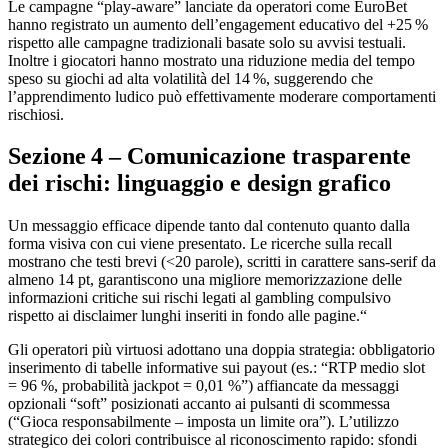
Le campagne “play‑aware” lanciate da operatori come EuroBet
hanno registrato un aumento dell’engagement educativo del +25 %
rispetto alle campagne tradizionali basate solo su avvisi testuali.
Inoltre i giocatori hanno mostrato una riduzione media del tempo
speso su giochi ad alta volatilità del 14 %, suggerendo che
l’apprendimento ludico può effettivamente moderare comportamenti
rischiosi.
Sezione 4 – Comunicazione trasparente
dei rischi: linguaggio e design grafico
Un messaggio efficace dipende tanto dal contenuto quanto dalla
forma visiva con cui viene presentato. Le ricerche sulla recall
mostrano che testi brevi (<20 parole), scritti in carattere sans‑serif da
almeno 14 pt, garantiscono una migliore memorizzazione delle
informazioni critiche sui rischi legati al gambling compulsivo
rispetto ai disclaimer lunghi inseriti in fondo alle pagine.“
Gli operatori più virtuosi adottano una doppia strategia: obbligatorio
inserimento di tabelle informative sui payout (es.: “RTP medio slot
= 96 %, probabilità jackpot = 0,01 %”) affiancate da messaggi
opzionali “soft” posizionati accanto ai pulsanti di scommessa
(“Gioca responsabilmente – imposta un limite ora”). L’utilizzo
strategico dei colori contribuisce al riconoscimento rapido: sfondi