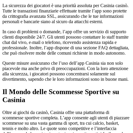
La sicurezza dei giocatori è una priorità assoluta per Casinia casinò.
Tutte le transazioni finanziarie effettuate tramite l’app sono protette
da crittografia avanzata SSL, assicurando che le tue informazioni
personali e bancarie siano al sicuro da attacchi esterni.
In caso di problemi o domande, l’app offre un servizio di supporto
clienti disponibile 24/7. Gli utenti possono contattare lo staff tramite
chat dal vivo, e-mail o telefono, ricevendo assistenza rapida e
professionale. Inoltre, l’app dispone di una sezione FAQ dettagliata,
che può risolvere molte delle comuni richieste in modo autonomo.
Queste misure assicurano che l’uso dell’app Casinia sia non solo
piacevole ma anche privo di preoccupazioni. Con la loro attenzione
alla sicurezza, i giocatori possono concentrarsi solamente sul
divertimento, sapendo che le loro informazioni sono in buone mani.
Il Mondo delle Scommesse Sportive su
Casinia
Oltre ai giochi da casinò, Casinia offre una piattaforma di
scommesse sportive completa. L’app consente agli utenti di piazzare
scommesse su una vasta gamma di sport, tra cui calcio, basket,
tennis e molto altro. Le quote sono competitive e l’interfaccia