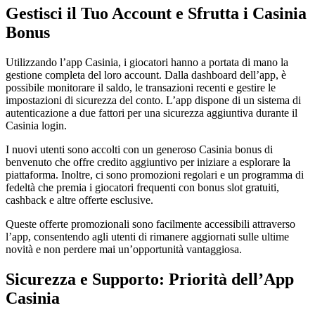
Gestisci il Tuo Account e Sfrutta i Casinia
Bonus
Utilizzando l’app Casinia, i giocatori hanno a portata di mano la
gestione completa del loro account. Dalla dashboard dell’app, è
possibile monitorare il saldo, le transazioni recenti e gestire le
impostazioni di sicurezza del conto. L’app dispone di un sistema di
autenticazione a due fattori per una sicurezza aggiuntiva durante il
Casinia login.
I nuovi utenti sono accolti con un generoso Casinia bonus di
benvenuto che offre credito aggiuntivo per iniziare a esplorare la
piattaforma. Inoltre, ci sono promozioni regolari e un programma di
fedeltà che premia i giocatori frequenti con bonus slot gratuiti,
cashback e altre offerte esclusive.
Queste offerte promozionali sono facilmente accessibili attraverso
l’app, consentendo agli utenti di rimanere aggiornati sulle ultime
novità e non perdere mai un’opportunità vantaggiosa.
Sicurezza e Supporto: Priorità dell’App
Casinia