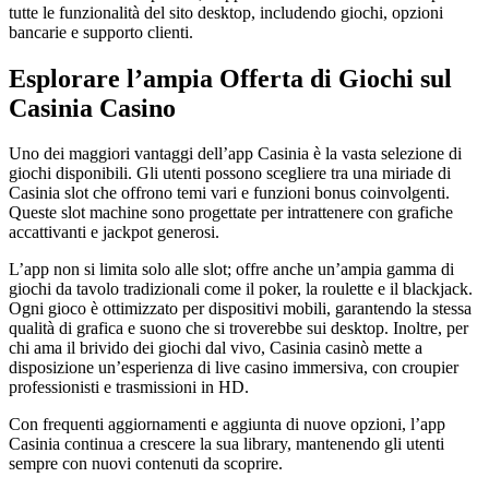
tutte le funzionalità del sito desktop, includendo giochi, opzioni
bancarie e supporto clienti.
Esplorare l’ampia Offerta di Giochi sul
Casinia Casino
Uno dei maggiori vantaggi dell’app Casinia è la vasta selezione di
giochi disponibili. Gli utenti possono scegliere tra una miriade di
Casinia slot che offrono temi vari e funzioni bonus coinvolgenti.
Queste slot machine sono progettate per intrattenere con grafiche
accattivanti e jackpot generosi.
L’app non si limita solo alle slot; offre anche un’ampia gamma di
giochi da tavolo tradizionali come il poker, la roulette e il blackjack.
Ogni gioco è ottimizzato per dispositivi mobili, garantendo la stessa
qualità di grafica e suono che si troverebbe sui desktop. Inoltre, per
chi ama il brivido dei giochi dal vivo, Casinia casinò mette a
disposizione un’esperienza di live casino immersiva, con croupier
professionisti e trasmissioni in HD.
Con frequenti aggiornamenti e aggiunta di nuove opzioni, l’app
Casinia continua a crescere la sua library, mantenendo gli utenti
sempre con nuovi contenuti da scoprire.