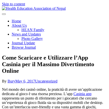
Skip to content
Health Education Association of
Home
About Us
Nepal
HEAN Family
News and Updates
Photo Gallery
Journal Update
Browse Journal
Come Scaricare e Utilizzare l’App
Casinia per il Massimo Divertimento
Online
By
Bury
May 6, 2017
Uncategorized
Nel mondo dei casinò online, la praticità di avere un’applicazione
dedicata al gioco è una risorsa preziosa. L’app
Casinia app
rappresenta un punto di riferimento per i giocatori che cercano
un’esperienza di gioco fluida sia su dispositivi mobili che desktop.
Con un’interfaccia user-friendly e una vasta gamma di giochi,