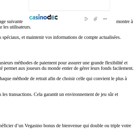
mage suivante
montre à
les utilisateurs.
s spéciaux, et maintenir vos informations de compte actualisées.
lusieurs méthodes de paiement pour assurer une grande flexibilité et
rsité permet aux joueurs du monde entier de gérer leurs fonds facilement.
chaque méthode de retrait afin de choisir celle qui convient le plus à
s les transactions. Cela garantit un environnement de jeu sûr et
énéficier d’un Vegasino bonus de bienvenue qui double ou triple votre