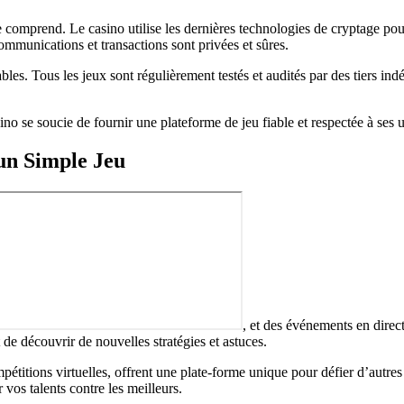
e comprend. Le casino utilise les dernières technologies de cryptage pour
mmunications et transactions sont privées et sûres.
s. Tous les jeux sont régulièrement testés et audités par des tiers indép
 se soucie de fournir une plateforme de jeu fiable et respectée à ses ut
un Simple Jeu
, et des événements en direct
de découvrir de nouvelles stratégies et astuces.
titions virtuelles, offrent une plate-forme unique pour défier d’autres
vos talents contre les meilleurs.