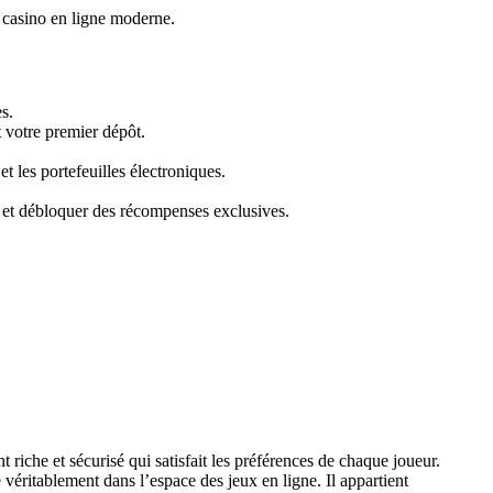
u casino en ligne moderne.
s.
 votre premier dépôt.
t les portefeuilles électroniques.
 et débloquer des récompenses exclusives.
iche et sécurisé qui satisfait les préférences de chaque joueur.
 véritablement dans l’espace des jeux en ligne. Il appartient