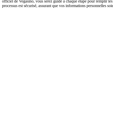
officiel de Vegasino, vous serez guidé à chaque étape pour remplir l
processus est sécurisé, assurant que vos informations personnelles soi