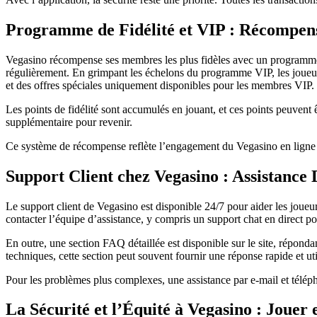
Programme de Fidélité et VIP : Récompens
Vegasino récompense ses membres les plus fidèles avec un programme 
régulièrement. En grimpant les échelons du programme VIP, les joueu
et des offres spéciales uniquement disponibles pour les membres VIP.
Les points de fidélité sont accumulés en jouant, et ces points peuven
supplémentaire pour revenir.
Ce système de récompense reflète l’engagement du Vegasino en ligne à 
Support Client chez Vegasino : Assistance 
Le support client de Vegasino est disponible 24/7 pour aider les joue
contacter l’équipe d’assistance, y compris un support chat en direct po
En outre, une section FAQ détaillée est disponible sur le site, réponda
techniques, cette section peut souvent fournir une réponse rapide et uti
Pour les problèmes plus complexes, une assistance par e-mail et télépho
La Sécurité et l’Équité à Vegasino : Jouer