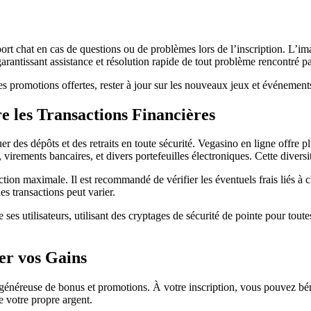
port chat en cas de questions ou de problèmes lors de l’inscription. L’i
rantissant assistance et résolution rapide de tout problème rencontré par 
s promotions offertes, rester à jour sur les nouveaux jeux et événement
e les Transactions Financières
 des dépôts et des retraits en toute sécurité. Vegasino en ligne offre p
t, virements bancaires, et divers portefeuilles électroniques. Cette dive
action maximale. Il est recommandé de vérifier les éventuels frais liés à 
es transactions peut varier.
es utilisateurs, utilisant des cryptages de sécurité de pointe pour toute
er vos Gains
re généreuse de bonus et promotions. À votre inscription, vous pouvez b
e votre propre argent.