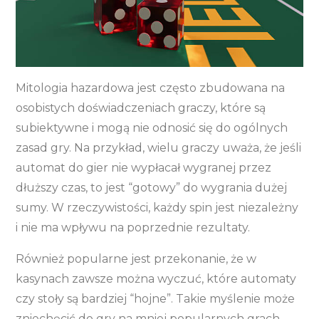
Mitologia hazardowa jest często zbudowana na
osobistych doświadczeniach graczy, które są
subiektywne i mogą nie odnosić się do ogólnych
zasad gry. Na przykład, wielu graczy uważa, że jeśli
automat do gier nie wypłacał wygranej przez
dłuższy czas, to jest “gotowy” do wygrania dużej
sumy. W rzeczywistości, każdy spin jest niezależny
i nie ma wpływu na poprzednie rezultaty.
Również popularne jest przekonanie, że w
kasynach zawsze można wyczuć, które automaty
czy stoły są bardziej “hojne”. Takie myślenie może
zniechęcić do gry na mniej popularnych grach,