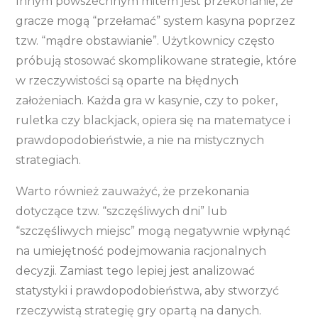
Innym powszechnym mitem jest przekonanie, że
gracze mogą “przełamać” system kasyna poprzez
tzw. “mądre obstawianie”. Użytkownicy często
próbują stosować skomplikowane strategie, które
w rzeczywistości są oparte na błędnych
założeniach. Każda gra w kasynie, czy to poker,
ruletka czy blackjack, opiera się na matematyce i
prawdopodobieństwie, a nie na mistycznych
strategiach.
Warto również zauważyć, że przekonania
dotyczące tzw. “szczęśliwych dni” lub
“szczęśliwych miejsc” mogą negatywnie wpłynąć
na umiejętność podejmowania racjonalnych
decyzji. Zamiast tego lepiej jest analizować
statystyki i prawdopodobieństwa, aby stworzyć
rzeczywistą strategię gry opartą na danych.