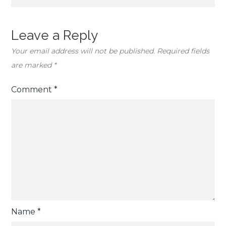
Leave a Reply
Your email address will not be published.
Required fields
are marked
*
Comment
*
Name
*