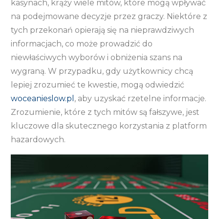
szanse
kasynach, krąży wiele mitów, które mogą wpływać
na
na podejmowane decyzje przez graczy. Niektóre z
wygraną
tych przekonań opierają się na nieprawdziwych
informacjach, co może prowadzić do
niewłaściwych wyborów i obniżenia szans na
wygraną. W przypadku, gdy użytkownicy chcą
lepiej zrozumieć te kwestie, mogą odwiedzić
woceanieslow.pl
, aby uzyskać rzetelne informacje.
Zrozumienie, które z tych mitów są fałszywe, jest
kluczowe dla skutecznego korzystania z platform
hazardowych.