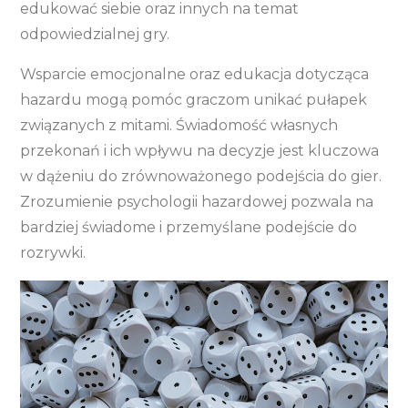
edukować siebie oraz innych na temat
odpowiedzialnej gry.
Wsparcie emocjonalne oraz edukacja dotycząca
hazardu mogą pomóc graczom unikać pułapek
związanych z mitami. Świadomość własnych
przekonań i ich wpływu na decyzje jest kluczowa
w dążeniu do zrównoważonego podejścia do gier.
Zrozumienie psychologii hazardowej pozwala na
bardziej świadome i przemyślane podejście do
rozrywki.