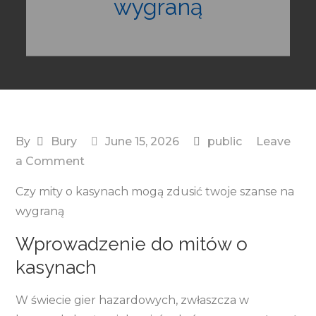
wygraną
By
Bury
June 15, 2026
public
Leave
on
a Comment
Czy
Czy mity o kasynach mogą zdusić twoje szanse na
mity
wygraną
o
kasynach
Wprowadzenie do mitów o
mogą
kasynach
zdusić
twoje
W świecie gier hazardowych, zwłaszcza w