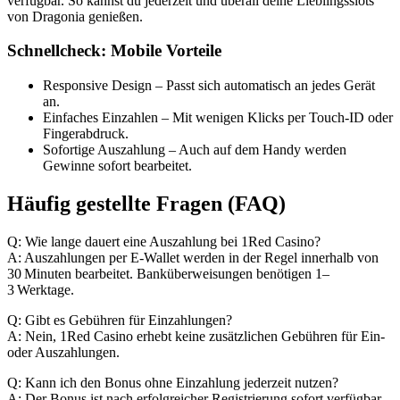
verfügbar. So kannst du jederzeit und überall deine Lieblingsslots
von Dragonia genießen.
Schnellcheck: Mobile Vorteile
Responsive Design – Passt sich automatisch an jedes Gerät
an.
Einfaches Einzahlen – Mit wenigen Klicks per Touch‑ID oder
Fingerabdruck.
Sofortige Auszahlung – Auch auf dem Handy werden
Gewinne sofort bearbeitet.
Häufig gestellte Fragen (FAQ)
Q: Wie lange dauert eine Auszahlung bei 1Red Casino?
A: Auszahlungen per E‑Wallet werden in der Regel innerhalb von
30 Minuten bearbeitet. Banküberweisungen benötigen 1–
3 Werktage.
Q: Gibt es Gebühren für Einzahlungen?
A: Nein, 1Red Casino erhebt keine zusätzlichen Gebühren für Ein-
oder Auszahlungen.
Q: Kann ich den Bonus ohne Einzahlung jederzeit nutzen?
A: Der Bonus ist nach erfolgreicher Registrierung sofort verfügbar,