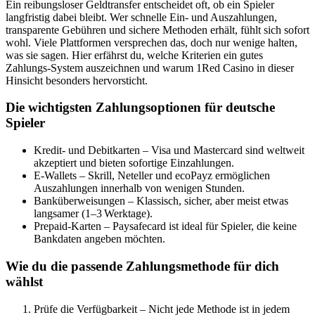
Ein reibungsloser Geldtransfer entscheidet oft, ob ein Spieler
Online‑Casino
langfristig dabei bleibt. Wer schnelle Ein‑ und Auszahlungen,
–
transparente Gebühren und sichere Methoden erhält, fühlt sich sofort
Fokus
wohl. Viele Plattformen versprechen das, doch nur wenige halten,
1Red
was sie sagen. Hier erfährst du, welche Kriterien ein gutes
Casino
Zahlungs‑System auszeichnen und warum 1Red Casino in dieser
Hinsicht besonders hervorsticht.
Die wichtigsten Zahlungsoptionen für deutsche
Spieler
Kredit‑ und Debitkarten – Visa und Mastercard sind weltweit
akzeptiert und bieten sofortige Einzahlungen.
E‑Wallets – Skrill, Neteller und ecoPayz ermöglichen
Auszahlungen innerhalb von wenigen Stunden.
Banküberweisungen – Klassisch, sicher, aber meist etwas
langsamer (1–3 Werktage).
Prepaid‑Karten – Paysafecard ist ideal für Spieler, die keine
Bankdaten angeben möchten.
Wie du die passende Zahlungsmethode für dich
wählst
Prüfe die Verfügbarkeit – Nicht jede Methode ist in jedem