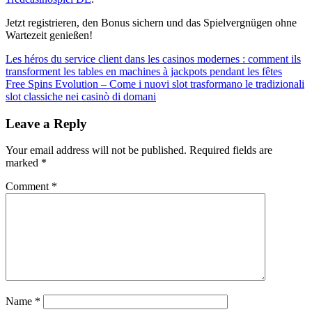
Jetzt registrieren, den Bonus sichern und das Spielvergnügen ohne
Wartezeit genießen!
Post
Les héros du service client dans les casinos modernes : comment ils
transforment les tables en machines à jackpots pendant les fêtes
navigation
Free Spins Evolution – Come i nuovi slot trasformano le tradizionali
slot classiche nei casinò di domani
Leave a Reply
Your email address will not be published.
Required fields are
marked
*
Comment
*
Name
*