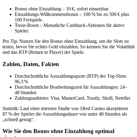
Bonus ohne Einzahlung – 10 €, sofort einsetzbar.
Einzahlungs‑Willkommensbonus – 100 % bis zu 500 € plus
100 Freispiele.
Treue‑Boost – Monatliche Cashback‑Aktionen für aktive
Spieler.
Pro Tip: Nutzen Sie den Bonus ohne Einzahlung, um die Slots zu
testen, bevor Sie echtes Geld einzahlen. So kennen Sie die Volatilität
und das RTP (Return to Player) der Spiele.
Zahlen, Daten, Fakten
Durchschnittliche Auszahlungsquote (RTP) der Top‑Slots:
96,3 %
Durchschnittliche Bearbeitungszeit für Auszahlungen: 24–
48 Stunden
Zahlungsanbieter: Visa, MasterCard, Trustly, Skrill, Neteller
Statistik: Laut einer internen Studie von 1Red Casino akzeptieren
87 % der Spieler die Auszahlungsdauer von unter 48 Stunden als
„schnell genug“.
Wie Sie den Bonus ohne Einzahlung optimal