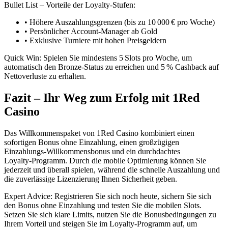
Bullet List – Vorteile der Loyalty‑Stufen:
• Höhere Auszahlungsgrenzen (bis zu 10 000 € pro Woche)
• Persönlicher Account‑Manager ab Gold
• Exklusive Turniere mit hohen Preisgeldern
Quick Win: Spielen Sie mindestens 5 Slots pro Woche, um
automatisch den Bronze‑Status zu erreichen und 5 % Cashback auf
Nettoverluste zu erhalten.
Fazit – Ihr Weg zum Erfolg mit 1Red
Casino
Das Willkommenspaket von 1Red Casino kombiniert einen
sofortigen Bonus ohne Einzahlung, einen großzügigen
Einzahlungs‑Willkommensbonus und ein durchdachtes
Loyalty‑Programm. Durch die mobile Optimierung können Sie
jederzeit und überall spielen, während die schnelle Auszahlung und
die zuverlässige Lizenzierung Ihnen Sicherheit geben.
Expert Advice: Registrieren Sie sich noch heute, sichern Sie sich
den Bonus ohne Einzahlung und testen Sie die mobilen Slots.
Setzen Sie sich klare Limits, nutzen Sie die Bonusbedingungen zu
Ihrem Vorteil und steigen Sie im Loyalty‑Programm auf, um