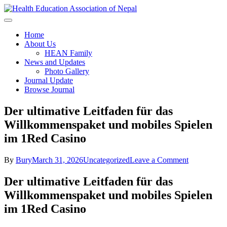
Skip
to
content
Health Education Association of
Home
About Us
Nepal
HEAN Family
News and Updates
Photo Gallery
Journal Update
Browse Journal
Der ultimative Leitfaden für das
Willkommenspaket und mobiles Spielen
im 1Red Casino
on
By
Bury
March 31, 2026
Uncategorized
Leave a Comment
Der
ultimative
Der ultimative Leitfaden für das
Leitfaden
Willkommenspaket und mobiles Spielen
für
das
im 1Red Casino
Willkommen
und