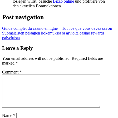
loslegen willst, besuche
Bizzo online
und profitiere von
den aktuellen Bonusaktionen.
Post navigation
Guide complet du casino en ligne – Tout ce que vous devez savoir
Suomalaisten pelaajien kokemuksia ja arvioita casino rewards
palveluista
Leave a Reply
Your email address will not be published.
Required fields are
marked
*
Comment
*
Name
*