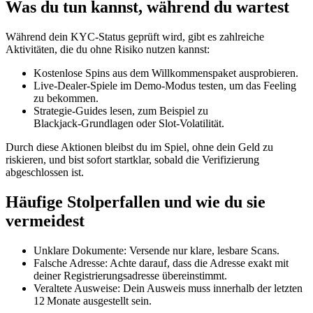
Was du tun kannst, während du wartest
Während dein KYC‑Status geprüft wird, gibt es zahlreiche
Aktivitäten, die du ohne Risiko nutzen kannst:
Kostenlose Spins aus dem Willkommenspaket ausprobieren.
Live‑Dealer‑Spiele im Demo‑Modus testen, um das Feeling
zu bekommen.
Strategie‑Guides lesen, zum Beispiel zu
Blackjack‑Grundlagen oder Slot‑Volatilität.
Durch diese Aktionen bleibst du im Spiel, ohne dein Geld zu
riskieren, und bist sofort startklar, sobald die Verifizierung
abgeschlossen ist.
Häufige Stolperfallen und wie du sie
vermeidest
Unklare Dokumente: Versende nur klare, lesbare Scans.
Falsche Adresse: Achte darauf, dass die Adresse exakt mit
deiner Registrierungsadresse übereinstimmt.
Veraltete Ausweise: Dein Ausweis muss innerhalb der letzten
12 Monate ausgestellt sein.