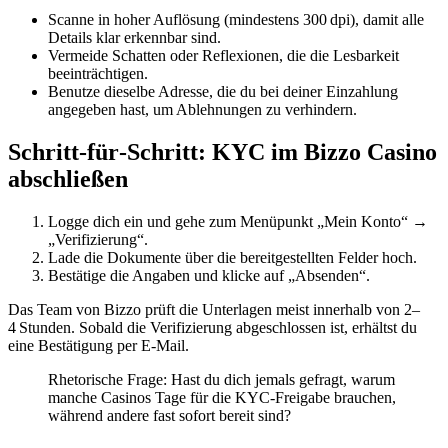
Scanne in hoher Auflösung (mindestens 300 dpi), damit alle
Details klar erkennbar sind.
Vermeide Schatten oder Reflexionen, die die Lesbarkeit
beeinträchtigen.
Benutze dieselbe Adresse, die du bei deiner Einzahlung
angegeben hast, um Ablehnungen zu verhindern.
Schritt‑für‑Schritt: KYC im Bizzo Casino
abschließen
Logge dich ein und gehe zum Menüpunkt „Mein Konto“ →
„Verifizierung“.
Lade die Dokumente über die bereitgestellten Felder hoch.
Bestätige die Angaben und klicke auf „Absenden“.
Das Team von Bizzo prüft die Unterlagen meist innerhalb von 2–
4 Stunden. Sobald die Verifizierung abgeschlossen ist, erhältst du
eine Bestätigung per E‑Mail.
Rhetorische Frage: Hast du dich jemals gefragt, warum
manche Casinos Tage für die KYC‑Freigabe brauchen,
während andere fast sofort bereit sind?