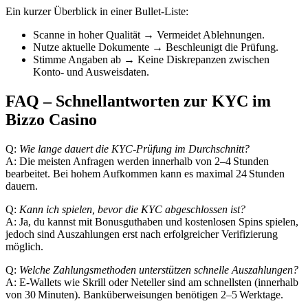
Ein kurzer Überblick in einer Bullet‑Liste:
Scanne in hoher Qualität → Vermeidet Ablehnungen.
Nutze aktuelle Dokumente → Beschleunigt die Prüfung.
Stimme Angaben ab → Keine Diskrepanzen zwischen
Konto‑ und Ausweisdaten.
FAQ – Schnellantworten zur KYC im
Bizzo Casino
Q:
Wie lange dauert die KYC‑Prüfung im Durchschnitt?
A: Die meisten Anfragen werden innerhalb von 2–4 Stunden
bearbeitet. Bei hohem Aufkommen kann es maximal 24 Stunden
dauern.
Q:
Kann ich spielen, bevor die KYC abgeschlossen ist?
A: Ja, du kannst mit Bonusguthaben und kostenlosen Spins spielen,
jedoch sind Auszahlungen erst nach erfolgreicher Verifizierung
möglich.
Q:
Welche Zahlungsmethoden unterstützen schnelle Auszahlungen?
A: E‑Wallets wie Skrill oder Neteller sind am schnellsten (innerhalb
von 30 Minuten). Banküberweisungen benötigen 2–5 Werktage.