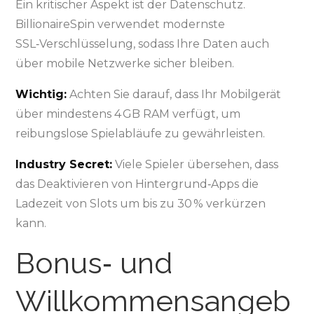
Ein kritischer Aspekt ist der Datenschutz.
BillionaireSpin verwendet modernste
SSL‑Verschlüsselung, sodass Ihre Daten auch
über mobile Netzwerke sicher bleiben.
Wichtig:
Achten Sie darauf, dass Ihr Mobilgerät
über mindestens 4 GB RAM verfügt, um
reibungslose Spielabläufe zu gewährleisten.
Industry Secret:
Viele Spieler übersehen, dass
das Deaktivieren von Hintergrund‑Apps die
Ladezeit von Slots um bis zu 30 % verkürzen
kann.
Bonus‑ und
Willkommensangeb