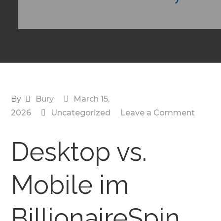
By
Bury
March 15,
on
2026
Uncategorized
Leave a Comment
Deskt
vs.
Desktop vs.
Mobil
im
Mobile im
Billion
Casino
BillionaireSpin
Die