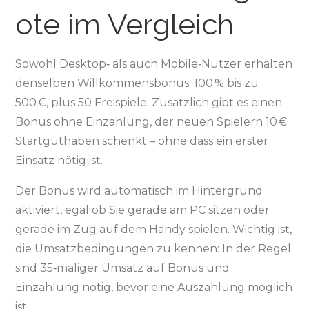
ote im Vergleich
Sowohl Desktop‑ als auch Mobile‑Nutzer erhalten
denselben Willkommensbonus: 100 % bis zu
500 €, plus 50 Freispiele. Zusätzlich gibt es einen
Bonus ohne Einzahlung, der neuen Spielern 10 €
Startguthaben schenkt – ohne dass ein erster
Einsatz nötig ist.
Der Bonus wird automatisch im Hintergrund
aktiviert, egal ob Sie gerade am PC sitzen oder
gerade im Zug auf dem Handy spielen. Wichtig ist,
die Umsatzbedingungen zu kennen: In der Regel
sind 35‑maliger Umsatz auf Bonus und
Einzahlung nötig, bevor eine Auszahlung möglich
ist.