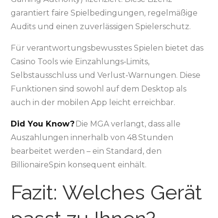
garantiert faire Spielbedingungen, regelmäßige
Audits und einen zuverlässigen Spielerschutz.
Für verantwortungsbewusstes Spielen bietet das
Casino Tools wie Einzahlungs‑Limits,
Selbstausschluss und Verlust‑Warnungen. Diese
Funktionen sind sowohl auf dem Desktop als
auch in der mobilen App leicht erreichbar.
Did You Know?
Die MGA verlangt, dass alle
Auszahlungen innerhalb von 48 Stunden
bearbeitet werden – ein Standard, den
BillionaireSpin konsequent einhält.
Fazit: Welches Gerät