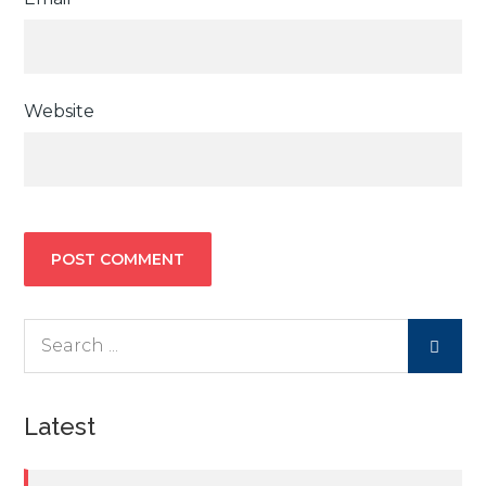
Website
Search
for:
Latest