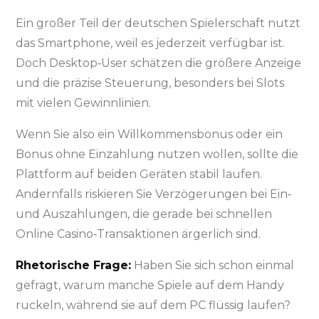
Ein großer Teil der deutschen Spielerschaft nutzt
das Smartphone, weil es jederzeit verfügbar ist.
Doch Desktop‑User schätzen die größere Anzeige
und die präzise Steuerung, besonders bei Slots
mit vielen Gewinnlinien.
Wenn Sie also ein Willkommensbonus oder ein
Bonus ohne Einzahlung nutzen wollen, sollte die
Plattform auf beiden Geräten stabil laufen.
Andernfalls riskieren Sie Verzögerungen bei Ein‑
und Auszahlungen, die gerade bei schnellen
Online Casino‑Transaktionen ärgerlich sind.
Rhetorische Frage:
Haben Sie sich schon einmal
gefragt, warum manche Spiele auf dem Handy
ruckeln, während sie auf dem PC flüssig laufen?