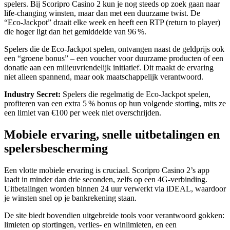
spelers. Bij Scoripro Casino 2 kun je nog steeds op zoek gaan naar
life‑changing winsten, maar dan met een duurzame twist. De
“Eco‑Jackpot” draait elke week en heeft een RTP (return to player)
die hoger ligt dan het gemiddelde van 96 %.
Spelers die de Eco‑Jackpot spelen, ontvangen naast de geldprijs ook
een “groene bonus” – een voucher voor duurzame producten of een
donatie aan een milieuvriendelijk initiatief. Dit maakt de ervaring
niet alleen spannend, maar ook maatschappelijk verantwoord.
Industry Secret:
Spelers die regelmatig de Eco‑Jackpot spelen,
profiteren van een extra 5 % bonus op hun volgende storting, mits ze
een limiet van €100 per week niet overschrijden.
Mobiele ervaring, snelle uitbetalingen en
spelersbescherming
Een vlotte mobiele ervaring is cruciaal. Scoripro Casino 2’s app
laadt in minder dan drie seconden, zelfs op een 4G‑verbinding.
Uitbetalingen worden binnen 24 uur verwerkt via iDEAL, waardoor
je winsten snel op je bankrekening staan.
De site biedt bovendien uitgebreide tools voor verantwoord gokken:
limieten op stortingen, verlies- en winlimieten, en een