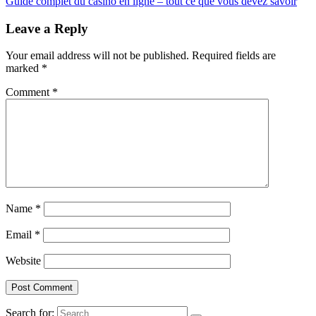
Guide complet du casino en ligne – tout ce que vous devez savoir
Leave a Reply
Your email address will not be published.
Required fields are
marked
*
Comment
*
Name
*
Email
*
Website
Search for: