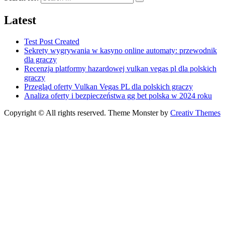
Latest
Test Post Created
Sekrety wygrywania w kasyno online automaty: przewodnik
dla graczy
Recenzja platformy hazardowej vulkan vegas pl dla polskich
graczy
Przegląd oferty Vulkan Vegas PL dla polskich graczy
Analiza oferty i bezpieczeństwa gg bet polska w 2024 roku
Copyright © All rights reserved. Theme Monster by
Creativ Themes