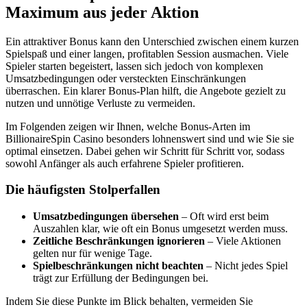
Maximum aus jeder Aktion
Ein attraktiver Bonus kann den Unterschied zwischen einem kurzen
Spielspaß und einer langen, profitablen Session ausmachen. Viele
Spieler starten begeistert, lassen sich jedoch von komplexen
Umsatzbedingungen oder versteckten Einschränkungen
überraschen. Ein klarer Bonus‑Plan hilft, die Angebote gezielt zu
nutzen und unnötige Verluste zu vermeiden.
Im Folgenden zeigen wir Ihnen, welche Bonus‑Arten im
BillionaireSpin Casino besonders lohnenswert sind und wie Sie sie
optimal einsetzen. Dabei gehen wir Schritt für Schritt vor, sodass
sowohl Anfänger als auch erfahrene Spieler profitieren.
Die häufigsten Stolperfallen
Umsatzbedingungen übersehen
– Oft wird erst beim
Auszahlen klar, wie oft ein Bonus umgesetzt werden muss.
Zeitliche Beschränkungen ignorieren
– Viele Aktionen
gelten nur für wenige Tage.
Spielbeschränkungen nicht beachten
– Nicht jedes Spiel
trägt zur Erfüllung der Bedingungen bei.
Indem Sie diese Punkte im Blick behalten, vermeiden Sie