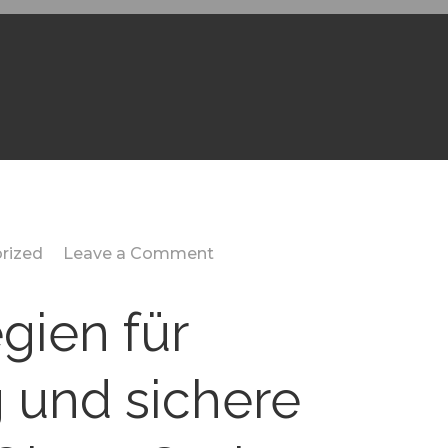
on
rized
Leave a Comment
Experten‑Strategien
für
gien für
HTML5‑Gaming
und
und sichere
sichere
Zahlungen