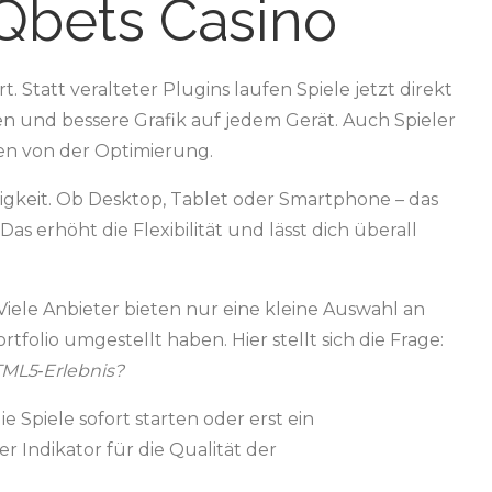
Qbets Casino
bei
Qbets
Casino
. Statt veralteter Plugins laufen Spiele jetzt direkt
n und bessere Grafik auf jedem Gerät. Auch Spieler
en von der Optimierung.
gigkeit. Ob Desktop, Tablet oder Smartphone – das
Das erhöht die Flexibilität und lässt dich überall
Viele Anbieter bieten nur eine kleine Auswahl an
olio umgestellt haben. Hier stellt sich die Frage:
HTML5‑Erlebnis?
e Spiele sofort starten oder erst ein
er Indikator für die Qualität der