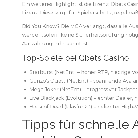
Ein weiteres Highlight ist die Lizenz: Qbets Ca
Lizenz. Diese sorgt für Spielerschutz, regelm
Did You Know? Die MGA verlangt, dass alle Au
werden, sofern keine Sicherheitsprüfung nötig 
Auszahlungen bekannt ist.
Top‑Spiele bei Qbets Casino
Starburst (NetEnt) – hoher RTP, niedrige Vola
Gonzo’s Quest (NetEnt) – spannende Avala
Mega Joker (NetEnt) – progressiver Jackpot
Live Blackjack (Evolution) – echter Dealer, 
Book of Dead (Play’n GO) – beliebter High‑V
Tipps für schnelle