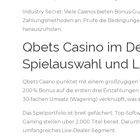
Industry Secret: Viele Casinos bieten Bonus‑
Zahlungsmethoden an. Prüfe die Bedingunge
herauszuholen.
Qbets Casino im De
Spielauswahl und L
Qbets Casino punktet mit einem großzügigen 
200 % Bonus auf die ersten drei Einzahlungen p
30‑fachen Umsatz (Wagering) verknüpft, was i
Das Spielportfolio ist breit gefächert. Top‑So
Gaming stellen über 2.000 Titel bereit. Darunter
umfangreiches Live‑Dealer‑Segment.