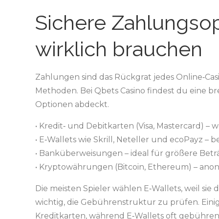
Sichere Zahlungsop
wirklich brauchen
Zahlungen sind das Rückgrat jedes Online‑Casi
Methoden. Bei Qbets Casino findest du eine bre
Optionen abdeckt.
• Kredit‑ und Debitkarten (Visa, Mastercard) – w
• E‑Wallets wie Skrill, Neteller und ecoPayz – 
• Banküberweisungen – ideal für größere Beträ
• Kryptowährungen (Bitcoin, Ethereum) – anon
Die meisten Spieler wählen E‑Wallets, weil sie
wichtig, die Gebührenstruktur zu prüfen. Eini
Kreditkarten, während E‑Wallets oft gebührenf