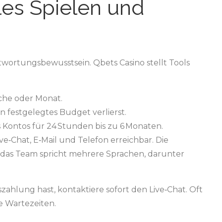
es Spielen und
twortungsbewusstsein. Qbets Casino stellt Tools
oche oder Monat.
in festgelegtes Budget verlierst.
 Kontos für 24 Stunden bis zu 6 Monaten.
e‑Chat, E‑Mail und Telefon erreichbar. Die
d das Team spricht mehrere Sprachen, darunter
ahlung hast, kontaktiere sofort den Live‑Chat. Oft
ge Wartezeiten.