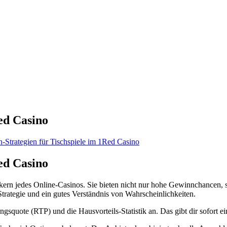
f Nepal
ed Casino
‑Strategien für Tischspiele im 1Red Casino
ed Casino
ern jedes Online‑Casinos. Sie bieten nicht nur hohe Gewinnchancen, so
Strategie und ein gutes Verständnis von Wahrscheinlichkeiten.
squote (RTP) und die Hausvorteils‑Statistik an. Das gibt dir sofort ein