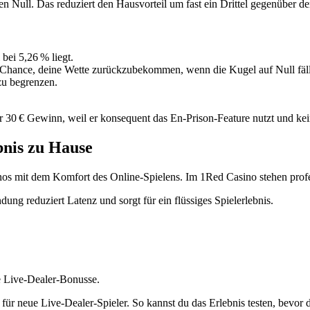
en Null. Das reduziert den Hausvorteil um fast ein Drittel gegenüber d
bei 5,26 % liegt.
ie Chance, deine Wette zurückzubekommen, wenn die Kugel auf Null fäll
 zu begrenzen.
r 30 € Gewinn, weil er konsequent das En‑Prison‑Feature nutzt und kei
bnis zu Hause
s mit dem Komfort des Online‑Spielens. Im 1Red Casino stehen profess
ung reduziert Latenz und sorgt für ein flüssiges Spielerlebnis.
e Live‑Dealer‑Bonusse.
r neue Live‑Dealer‑Spieler. So kannst du das Erlebnis testen, bevor d