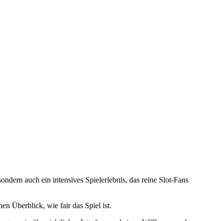
ndern auch ein intensives Spielerlebnis, das reine Slot‑Fans
en Überblick, wie fair das Spiel ist.