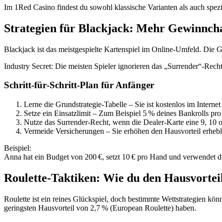
Im 1Red Casino findest du sowohl klassische Varianten als auch spezi
Strategien für Blackjack: Mehr Gewinnch
Blackjack ist das meistgespielte Kartenspiel im Online‑Umfeld. Die Gru
Industry Secret: Die meisten Spieler ignorieren das „Surrender“-Recht
Schritt‑für‑Schritt‑Plan für Anfänger
Lerne die Grundstrategie‑Tabelle – Sie ist kostenlos im Internet
Setze ein Einsatzlimit – Zum Beispiel 5 % deines Bankrolls pr
Nutze das Surrender‑Recht, wenn die Dealer‑Karte eine 9, 10 o
Vermeide Versicherungen – Sie erhöhen den Hausvorteil erhebl
Beispiel:
Anna hat ein Budget von 200 €, setzt 10 € pro Hand und verwendet di
Roulette‑Taktiken: Wie du den Hausvortei
Roulette ist ein reines Glückspiel, doch bestimmte Wettstrategien 
geringsten Hausvorteil von 2,7 % (European Roulette) haben.