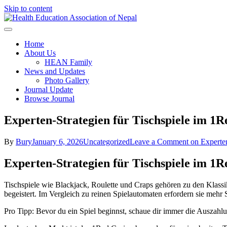
Skip to content
Health Education Association o
Home
About Us
HEAN Family
News and Updates
Photo Gallery
Journal Update
Browse Journal
Experten‑Strategien für Tischspiele im 1R
By
Bury
January 6, 2026
Uncategorized
Leave a Comment
on Experten
Experten‑Strategien für Tischspiele im 1R
Tischspiele wie Blackjack, Roulette und Craps gehören zu den Klassik
begeistert. Im Vergleich zu reinen Spielautomaten erfordern sie mehr 
Pro Tipp: Bevor du ein Spiel beginnst, schaue dir immer die Auszahlung