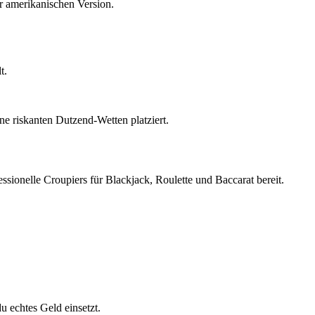
er amerikanischen Version.
t.
ne riskanten Dutzend‑Wetten platziert.
ionelle Croupiers für Blackjack, Roulette und Baccarat bereit.
u echtes Geld einsetzt.