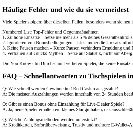
Häufige Fehler und wie du sie vermeidest
Viele Spieler stolpern über dieselben Fallen, besonders wenn sie ne
Numbered List: Top‑Fehler und Gegenmaßnahmen
1. Zu hohe Einsätze – Setze nie mehr als 5 % deines Gesamtbankrolls
2. Ignorieren von Bonusbedingungen – Lies immer die Umsatzanford
3. Keine Pausen machen – Kurze Pausen verhindern Ermüdung und F
4. Vertrauen auf Glücks‑Mythen – Setze auf Statistik, nicht auf Aberg
Did You Know? Im Durchschnitt verlieren Spieler, die keine Einsatzli
FAQ – Schnellantworten zu Tischspielen 
Q: Wie schnell werden Gewinne im 1Red Casino ausgezahlt?
A: Die meisten Auszahlungen werden innerhalb von 24 Stunden bearbei
Q: Gibt es einen Bonus ohne Einzahlung für Live‑Dealer Spiele?
A: Ja, neue Spieler erhalten ein kleines Startguthaben, das ausschlie
Q: Welche Zahlungsmethoden werden unterstützt?
A: Kreditkarten, Sofortüberweisung, Trustly und mehrere E‑Wallet‑A