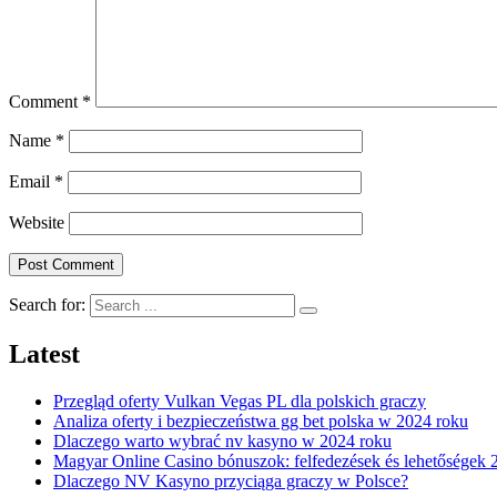
Comment
*
Name
*
Email
*
Website
Search for:
Latest
Przegląd oferty Vulkan Vegas PL dla polskich graczy
Analiza oferty i bezpieczeństwa gg bet polska w 2024 roku
Dlaczego warto wybrać nv kasyno w 2024 roku
Magyar Online Casino bónuszok: felfedezések és lehetőségek 
Dlaczego NV Kasyno przyciąga graczy w Polsce?