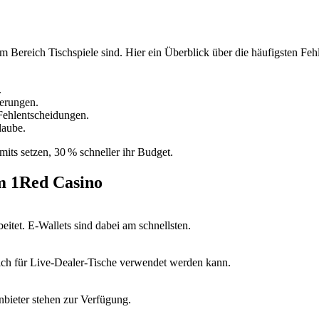
u im Bereich Tischspiele sind. Hier ein Überblick über die häufigsten
.
erungen.
ehlentscheidungen.
laube.
mits setzen, 30 % schneller ihr Budget.
im 1Red Casino
tet. E‑Wallets sind dabei am schnellsten.
ßlich für Live‑Dealer‑Tische verwendet werden kann.
nbieter stehen zur Verfügung.