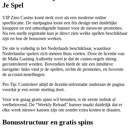
Je Spel
VIP Zino Casino komt sterk over als een moderne online
speellocatie. De startpagina toont een fris design met duidelijke
knoppen en een uitnodigende banner voor de nieuwste promoties.
Na een snelle registratie kun je direct zien welke spellen beschikbaar
zijn en hoe de bonussen werken.
De site is volledig in het Nederlands beschikbaar, waardoor
Nederlandse spelers zich meteen thuis voelen. Door de licentie van
de Malta Gaming Authority weet je dat de casino‑regels streng
gecontroleerd worden. Bovendien biedt de site een intuïtieve
navigatie: links vind je de spellen, rechts de promoties, en bovenin
de account‑instellingen.
Pro Tip: Controleer altijd de licentie‑informatie onderaan de pagina
voordat je een eerste storting doet.
Voor wie graag gratis spins wil benutten, is de eerste indruk al
veelbelovend. De “Weekly Reload” banner maakt duidelijk dat er
elke week nieuwe kansen zijn om zonder extra kosten te draaien.
Bonusstructuur en gratis spins