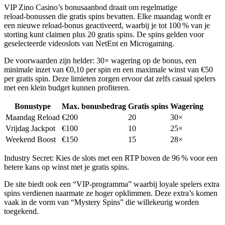
VIP Zino Casino’s bonusaanbod draait om regelmatige
reload‑bonussen die gratis spins bevatten. Elke maandag wordt er
een nieuwe reload‑bonus geactiveerd, waarbij je tot 100 % van je
storting kunt claimen plus 20 gratis spins. De spins gelden voor
geselecteerde videoslots van NetEnt en Microgaming.
De voorwaarden zijn helder: 30× wagering op de bonus, een
minimale inzet van €0,10 per spin en een maximale winst van €50
per gratis spin. Deze limieten zorgen ervoor dat zelfs casual spelers
met een klein budget kunnen profiteren.
Bonustype
Max. bonusbedrag
Gratis spins
Wagering
Maandag Reload
€200
20
30×
Vrijdag Jackpot
€100
10
25×
Weekend Boost
€150
15
28×
Industry Secret: Kies de slots met een RTP boven de 96 % voor een
betere kans op winst met je gratis spins.
De site biedt ook een “VIP‑programma” waarbij loyale spelers extra
spins verdienen naarmate ze hoger opklimmen. Deze extra’s komen
vaak in de vorm van “Mystery Spins” die willekeurig worden
toegekend.