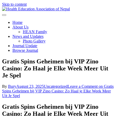
Skip to content
Health Education Association of
Home
About Us
Nepal
HEAN Family
News and Updates
Photo Gallery
Journal Update
Browse Journal
Gratis Spins Geheimen bij VIP Zino
Casino: Zo Haal je Elke Week Meer Uit
Je Spel
By
Bury
August 23, 2025
Uncategorized
Leave a Comment
on Gratis
Spins Geheimen bij VIP Zino Casino: Zo Haal je Elke Week Meer
Uit Je Spel
Gratis Spins Geheimen bij VIP Zino
Casino: Zo Haal je Elke Week Meer Uit