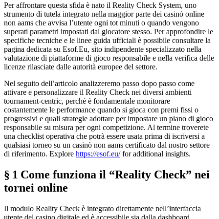
Per affrontare questa sfida è nato il Reality Check System, uno
strumento di tutela integrato nella maggior parte dei casinò online
non aams che avvisa l’utente ogni tot minuti o quando vengono
superati parametri impostati dal giocatore stesso. Per approfondire le
specifiche tecniche e le linee guida ufficiali è possibile consultare la
pagina dedicata su Esof.Eu, sito indipendente specializzato nella
valutazione di piattaforme di gioco responsabile e nella verifica delle
licenze rilasciate dalle autorità europee del settore.
Nel seguito dell’articolo analizzeremo passo dopo passo come
attivare e personalizzare il Reality Check nei diversi ambienti
tournament‑centric, perché è fondamentale monitorare
costantemente le performance quando si gioca con premi fissi o
progressivi e quali strategie adottare per impostare un piano di gioco
responsabile su misura per ogni competizione. Al termine troverete
una checklist operativa che potrà essere usata prima di iscriversi a
qualsiasi torneo su un casinò non aams certificato dal nostro settore
di riferimento. Explore
https://esof.eu/
for additional insights.
§ 1 Come funziona il “Reality Check” nei
tornei online
Il modulo Reality Check è integrato direttamente nell’interfaccia
utente del casino digitale ed è accessibile sia dalla dashboard