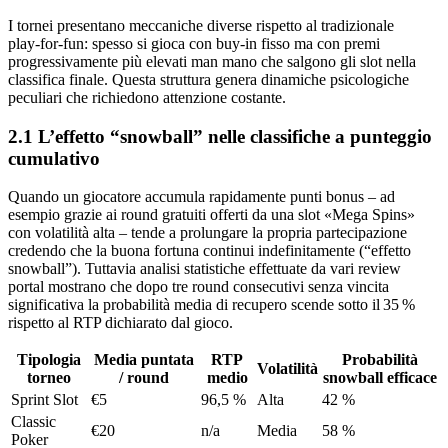
I tornei presentano meccaniche diverse rispetto al tradizionale
play‑for‑fun: spesso si gioca con buy‑in fisso ma con premi
progressivamente più elevati man mano che salgono gli slot nella
classifica finale. Questa struttura genera dinamiche psicologiche
peculiari che richiedono attenzione costante.
2.1 L’effetto “snowball” nelle classifiche a punteggio
cumulativo
Quando un giocatore accumula rapidamente punti bonus – ad
esempio grazie ai round gratuiti offerti da una slot «Mega Spins»
con volatilità alta – tende a prolungare la propria partecipazione
credendo che la buona fortuna continui indefinitamente (“effetto
snowball”). Tuttavia analisi statistiche effettuate da vari review
portal mostrano che dopo tre round consecutivi senza vincita
significativa la probabilità media di recupero scende sotto il 35 %
rispetto al RTP dichiarato dal gioco.
Tipologia
Media puntata
RTP
Probabilità
Volatilità
torneo
/ round
medio
snowball efficace
Sprint Slot
€5
96,5 %
Alta
42 %
Classic
€20
n/a
Media
58 %
Poker