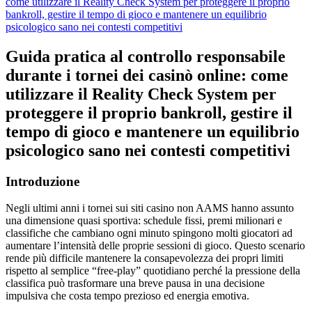
come utilizzare il Reality Check System per proteggere il proprio
bankroll, gestire il tempo di gioco e mantenere un equilibrio
psicologico sano nei contesti competitivi
Guida pratica al controllo responsabile
durante i tornei dei casinò online: come
utilizzare il Reality Check System per
proteggere il proprio bankroll, gestire il
tempo di gioco e mantenere un equilibrio
psicologico sano nei contesti competitivi
Introduzione
Negli ultimi anni i tornei sui siti casino non AAMS hanno assunto
una dimensione quasi sportiva: schedule fissi, premi milionari e
classifiche che cambiano ogni minuto spingono molti giocatori ad
aumentare l’intensità delle proprie sessioni di gioco. Questo scenario
rende più difficile mantenere la consapevolezza dei propri limiti
rispetto al semplice “free‑play” quotidiano perché la pressione della
classifica può trasformare una breve pausa in una decisione
impulsiva che costa tempo prezioso ed energia emotiva.