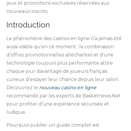
jeux et promotions exclusives réservées aux
nouveaux inscrits.
Introduction
Le phénomène des casinos en ligne n’a jamais été
aussi visible qu’en ce moment ; la combinaison
d’offres promotionnelles alléchantes et d’une
technologie toujours plus performante attire
chaque jour davantage de joueurs français
curieux d’essayer leur chance depuis leur salon.
Découvrez le
nouveau casino en ligne
recommandé par les experts de Basketnews.Net
pour profiter d’une expérience sécurisée et
ludique.
Pourquoi publier un guide complet est