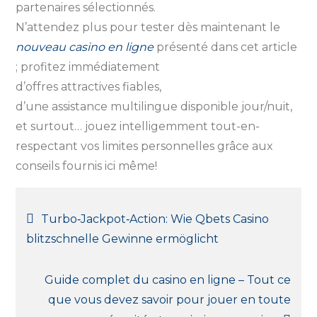
partenaires sélectionnés.
N’attendez plus pour tester dès maintenant le
nouveau casino en ligne
présenté dans cet article
; profitez immédiatement
d’offres attractives fiables,
d’une assistance multilingue disponible jour/nuit,
et surtout… jouez intelligemment tout-en-
respectant vos limites personnelles grâce aux
conseils fournis ici même!
Post
Turbo‑Jackpot‑Action: Wie Qbets Casino
blitzschnelle Gewinne ermöglicht
navigation
Guide complet du casino en ligne – Tout ce
que vous devez savoir pour jouer en toute