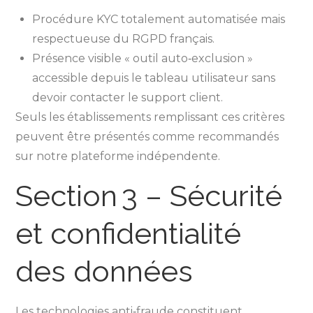
Procédure KYC totalement automatisée mais
respectueuse du RGPD français.
Présence visible « outil auto‑exclusion »
accessible depuis le tableau utilisateur sans
devoir contacter le support client.
Seuls les établissements remplissant ces critères
peuvent être présentés comme recommandés
sur notre plateforme indépendente.
Section 3 – Sécurité
et confidentialité
des données
Les technologies anti‑fraude constituent