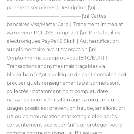
paiement sécurisées | Description |\n|
———————————|————-|\n| Cartes
bancaires Visa/MasterCard | Traitement immédiat
via serveur PCI DSS compliant |\n| Portefeuilles
électroniques PayPal & Skrill | Authentification
supplémentaire avant transaction |\n|
Crypto‑monnaies approuvées (BTC/EUR) |
Transactions anonymes mais traçables via
blockchain |\n\nLa politique de confidentialité doit
préciser quels renseignements personnels sont
collectés ‑ notamment nom complet, date
naissance pour vérification âge ‑ ainsi que leurs
usages possibles : prévention fraude, amélioration
UX ou communication marketing ciblée après
consentement explicite.\n\nPour protéger votre
compte contre phishing il suffit souvent