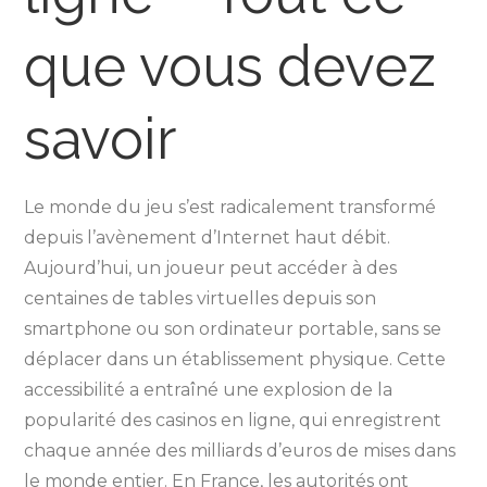
Tout
ce
que vous devez
que
vous
savoir
devez
savoir
Le monde du jeu s’est radicalement transformé
depuis l’avènement d’Internet haut débit.
Aujourd’hui, un joueur peut accéder à des
centaines de tables virtuelles depuis son
smartphone ou son ordinateur portable, sans se
déplacer dans un établissement physique. Cette
accessibilité a entraîné une explosion de la
popularité des casinos en ligne, qui enregistrent
chaque année des milliards d’euros de mises dans
le monde entier. En France, les autorités ont