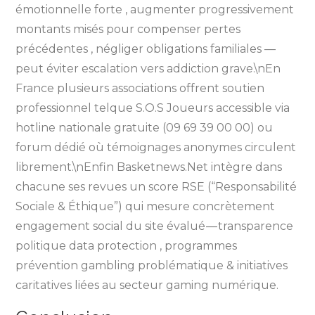
émotionnelle forte , augmenter progressivement
montants misés pour compenser pertes
précédentes , négliger obligations familiales —
peut éviter escalation vers addiction grave.\nEn
France plusieurs associations offrent soutien
professionnel telque S.O.S Joueurs accessible via
hotline nationale gratuite (09 69 39 00 00) ou
forum dédié où témoignages anonymes circulent
librement.\nEnfin Basketnews.Net intègre dans
chacune ses revues un score RSE (“Responsabilité
Sociale & Éthique”) qui mesure concrètement
engagement social du site évalué — transparence
politique data protection , programmes
prévention gambling problématique & initiatives
caritatives liées au secteur gaming numérique.