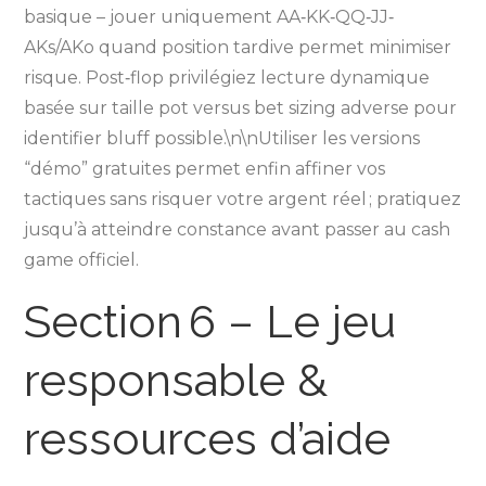
basique ­– jouer uniquement AA‐KK‐QQ‐JJ‐
AKs/AKo quand position tardive permet minimiser
risque. Post‑flop privilégiez lecture dynamique
basée sur taille pot versus bet sizing adverse pour
identifier bluff possible.\n\nUtiliser les versions
“démo” gratuites permet enfin affiner vos
tactiques sans risquer votre argent réel ; pratiquez
jusqu’à atteindre constance avant passer au cash
game officiel.
Section 6 – Le jeu
responsable &
ressources d’aide