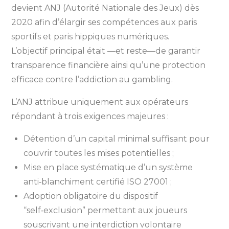
devient ANJ (Autorité Nationale des Jeux) dès
2020 afin d’élargir ses compétences aux paris
sportifs et paris hippiques numériques.
L’objectif principal était —et reste—de garantir
transparence financière ainsi qu’une protection
efficace contre l’addiction au gambling.
L’ANJ attribue uniquement aux opérateurs
répondant à trois exigences majeures :
Détention d’un capital minimal suffisant pour
couvrir toutes les mises potentielles ;
Mise en place systématique d’un système
anti‑blanchiment certifié ISO 27001 ;
Adoption obligatoire du dispositif
“self‑exclusion” permettant aux joueurs
souscrivant une interdiction volontaire