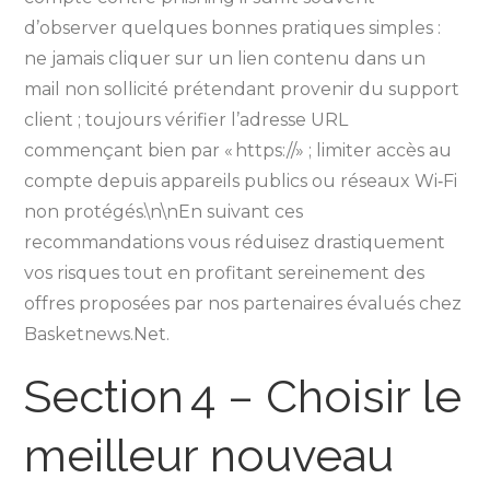
d’observer quelques bonnes pratiques simples :
ne jamais cliquer sur un lien contenu dans un
mail non sollicité prétendant provenir du support
client ; toujours vérifier l’adresse URL
commençant bien par « https://» ; limiter accès au
compte depuis appareils publics ou réseaux Wi‑Fi
non protégés.\n\nEn suivant ces
recommandations vous réduisez drastiquement
vos risques tout en profitant sereinement des
offres proposées par nos partenaires évalués chez
Basketnews.Net.
Section 4 – Choisir le
meilleur nouveau