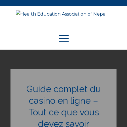
Skip
to
content
Health Education Association of
Nepal
Guide complet du
casino en ligne –
Tout ce que vous
devez savoir