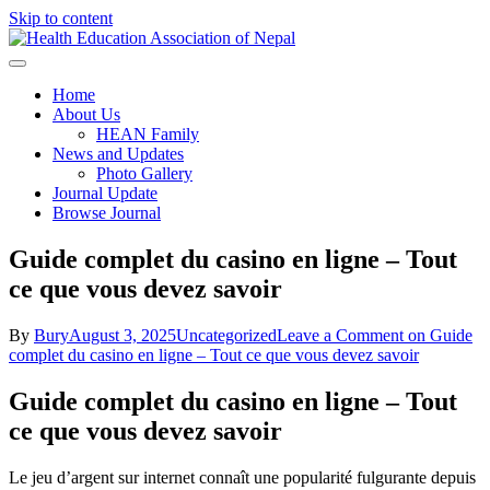
Skip to content
Health Education Association of
Home
About Us
Nepal
HEAN Family
News and Updates
Photo Gallery
Journal Update
Browse Journal
Guide complet du casino en ligne – Tout
ce que vous devez savoir
By
Bury
August 3, 2025
Uncategorized
Leave a Comment
on Guide
complet du casino en ligne – Tout ce que vous devez savoir
Guide complet du casino en ligne – Tout
ce que vous devez savoir
Le jeu d’argent sur internet connaît une popularité fulgurante depuis