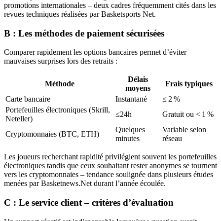
promotions internationales – deux cadres fréquemment cités dans les
revues techniques réalisées par Basketsports Net.
B : Les méthodes de paiement sécurisées
Comparer rapidement les options bancaires permet d’éviter
mauvaises surprises lors des retraits :
Délais
Méthode
Frais typiques
moyens
Carte bancaire
Instantané
≤ 2 %
Portefeuilles électroniques (Skrill,
≤24h
Gratuit ou < 1 %
Neteller)
Quelques
Variable selon
Cryptomonnaies (BTC, ETH)
minutes
réseau
Les joueurs recherchant rapidité privilégient souvent les portefeuilles
électroniques tandis que ceux souhaitant rester anonymes se tournent
vers les cryptomonnaies – tendance soulignée dans plusieurs études
menées par Basketnews.Net durant l’année écoulée.
C : Le service client – critères d’évaluation