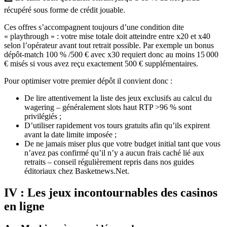
récupéré sous forme de crédit jouable.
Ces offres s’accompagnent toujours d’une condition dite
« playthrough » : votre mise totale doit atteindre entre x20 et x40
selon l’opérateur avant tout retrait possible. Par exemple un bonus
dépôt‑match 100 % /500 € avec x30 requiert donc au moins 15 000
€ misés si vous avez reçu exactement 500 € supplémentaires.
Pour optimiser votre premier dépôt il convient donc :
De lire attentivement la liste des jeux exclusifs au calcul du
wagering – généralement slots haut RTP >96 % sont
privilégiés ;
D’utiliser rapidement vos tours gratuits afin qu’ils expirent
avant la date limite imposée ;
De ne jamais miser plus que votre budget initial tant que vous
n’avez pas confirmé qu’il n’y a aucun frais caché lié aux
retraits – conseil régulièrement repris dans nos guides
éditoriaux chez Basketnews.Net.
IV : Les jeux incontournables des casinos
en ligne