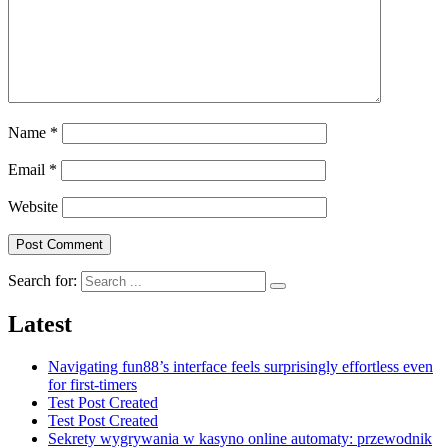
Name
*
Email
*
Website
Search for:
Latest
Navigating fun88’s interface feels surprisingly effortless even
for first-timers
Test Post Created
Test Post Created
Sekrety wygrywania w kasyno online automaty: przewodnik