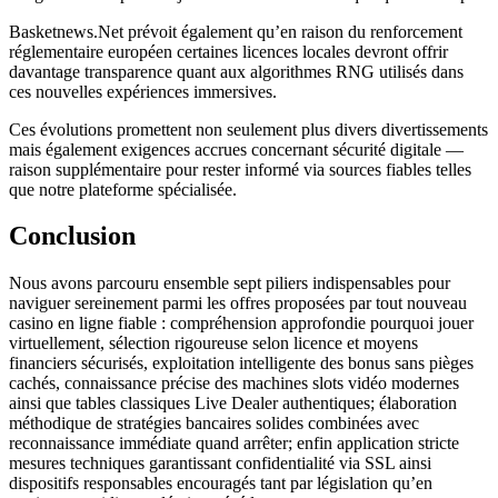
Basketnews.Net prévoit également qu’en raison du renforcement
réglementaire européen certaines licences locales devront offrir
davantage transparence quant aux algorithmes RNG utilisés dans
ces nouvelles expériences immersives.
Ces évolutions promettent non seulement plus divers divertissements
mais également exigences accrues concernant sécurité digitale —
raison supplémentaire pour rester informé via sources fiables telles
que notre plateforme spécialisée.
Conclusion
Nous avons parcouru ensemble sept piliers indispensables pour
naviguer sereinement parmi les offres proposées par tout nouveau
casino en ligne fiable : compréhension approfondie pourquoi jouer
virtuellement, sélection rigoureuse selon licence et moyens
financiers sécurisés, exploitation intelligente des bonus sans pièges
cachés, connaissance précise des machines slots vidéo modernes
ainsi que tables classiques Live Dealer authentiques; élaboration
méthodique de stratégies bancaires solides combinées avec
reconnaissance immédiate quand arrêter; enfin application stricte
mesures techniques garantissant confidentialité via SSL ainsi
dispositifs responsables encouragés tant par législation qu’en