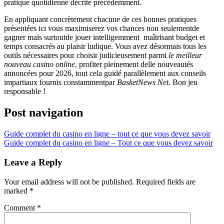
pratique quotidienne décrite précédemment.
En appliquant concrètement chacune de ces bonnes pratiques
présentées ici vous maximiserez vos chances non seulementde
gagner mais surtoutde jouer intelligemment ­ maîtrisant budget et
temps consacrés au plaisir ludique.​ Vous avez désormais tous les
outils nécessaires pour choisir judicieusement parmi
le meilleur
nouveau casino online
, profiter pleinement delle nouveautés
annoncées pour 2026, tout cela guidé parallèlement aux conseils
impartiaux fournis constammentpar
BasketNews Net
. Bon jeu
responsable !
Post navigation
Guide complet du casino en ligne – tout ce que vous devez savoir
Guide complet du casino en ligne – Tout ce que vous devez savoir
Leave a Reply
Your email address will not be published.
Required fields are
marked
*
Comment
*