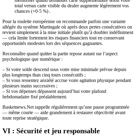
mémoriser quand demander carte supplémentaire selon votre
total versus carte visible du dealer augmente légèrement vos
chances (+0·5 %) .
Pour la roulette européenne on recommande parfois une variante
allégée du système Martingale où après deux pertes consécutives on
revient simplement à la mise initiale plutôt qu’à doubler indéfiniment
— cela limite fortement les risques financiers tout en conservant
opportunités modestes lors des séquences gagnantes.
Reconnaître quand quitter la partie repose autant sur l’aspect
psychologique que numérique :
– Si votre solde descend sous votre mise minimale prévue depuis
plus longtemps than cinq tours consécutifs ;
– Si vous ressentez anxiété accrue voire agitation physique pendant
plusieurs mains successives ;
– Si vos dépenses dépassent aujourd’hui votre plafond
hebdomadaire fixé préalablement.
Basketnews.Net rappelle régulièrement qu’une pause programmée
— même courte — aide grandement à restaurer objectivité avant
toute reprise stratégique.
VI : Sécurité et jeu responsable