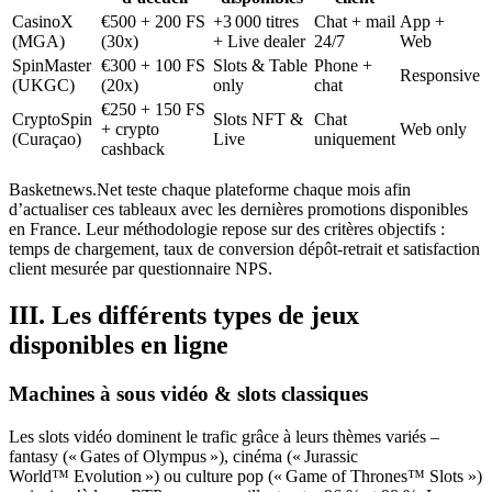
CasinoX
€500 + 200 FS
+3 000 titres
Chat + mail
App +
(MGA)
(30x)
+ Live dealer
24/7
Web
SpinMaster
€300 + 100 FS
Slots & Table
Phone +
Responsive
(UKGC)
(20x)
only
chat
€250 + 150 FS
CryptoSpin
Slots NFT &
Chat
+ crypto
Web only
(Curaçao)
Live
uniquement
cashback
Basketnews.Net teste chaque plateforme chaque mois afin
d’actualiser ces tableaux avec les dernières promotions disponibles
en France. Leur méthodologie repose sur des critères objectifs :
temps de chargement, taux de conversion dépôt‑retrait et satisfaction
client mesurée par questionnaire NPS.
III. Les différents types de jeux
disponibles en ligne
Machines à sous vidéo & slots classiques
Les slots vidéo dominent le trafic grâce à leurs thèmes variés –
fantasy (« Gates of Olympus »), cinéma (« Jurassic
World™ Evolution ») ou culture pop (« Game of Thrones™ Slots »)