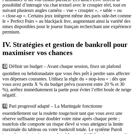
possibilité d’interagir via chat textuel avec le croupier réel, tout en
suivant plusieurs angles caméra – vue « croupier », « table » ou
« close‑up ». Certains jeux intègrent même des paris side‑bet comme
le « Perfect Pairs » au blackjack live, augmentant ainsi la variété des
mises disponibles pour le joueur français recherchant une expérience
premium.
IV. Stratégies et gestion de bankroll pour
maximiser vos chances
1️⃣ Définir un budget – Avant chaque session, fixez un plafond
quotidien ou hebdomadaire que vous êtes prêt à perdre sans affecter
vos dépenses courantes. Utilisez la règle du « stop‑loss » : dès que
vous avez perdu X % du budget prévu (souvent entre 20 % et 30
%), arrêtez immédiatement la partie pour éviter l’effet boule de neige
négatif.
2️⃣ Pari progressif adapté – La Martingale fonctionne
essentiellement sur la roulette rouge/noir tant que vous avez une
réserve suffisante pour doubler votre mise après chaque perte ;
toutefois elle comporte un risque élevé si vous atteignez la limite
maximale du tableau ou votre bankroll totale. Le système Paroli