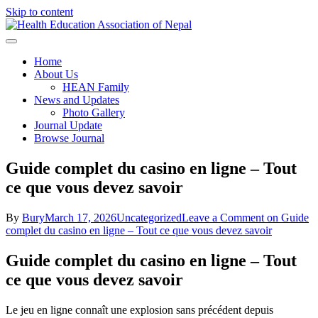
Skip to content
Health Education Association of
Home
About Us
Nepal
HEAN Family
News and Updates
Photo Gallery
Journal Update
Browse Journal
Guide complet du casino en ligne – Tout
ce que vous devez savoir
By
Bury
March 17, 2026
Uncategorized
Leave a Comment
on Guide
complet du casino en ligne – Tout ce que vous devez savoir
Guide complet du casino en ligne – Tout
ce que vous devez savoir
Le jeu en ligne connaît une explosion sans précédent depuis