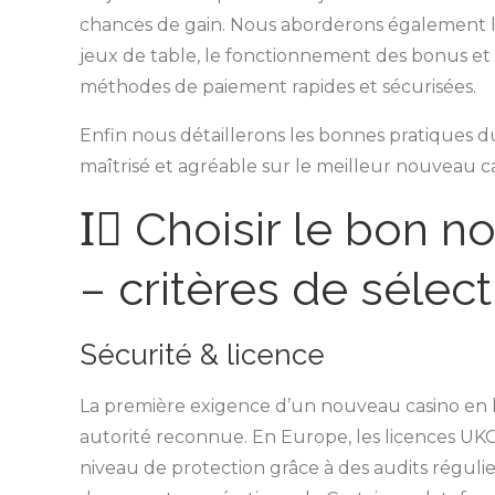
chances de gain. Nous aborderons également l
jeux de table, le fonctionnement des bonus et 
méthodes de paiement rapides et sécurisées.
Enfin nous détaillerons les bonnes pratiques du
maîtrisé et agréable sur le meilleur nouveau ca
I️⃣ Choisir le bon 
– critères de sélect
Sécurité & licence
La première exigence d’un nouveau casino en li
autorité reconnue. En Europe, les licences UK
niveau de protection grâce à des audits régulier