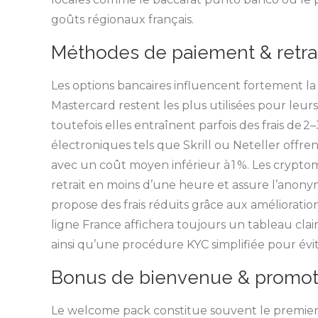
goûts régionaux français.
Méthodes de paiement & retrai
Les options bancaires influencent fortement la 
Mastercard restent les plus utilisées pour leurs
toutefois elles entraînent parfois des frais de 2
électroniques tels que Skrill ou Neteller offre
avec un coût moyen inférieur à 1 %. Les crypto
retrait en moins d’une heure et assure l’anon
propose des frais réduits grâce aux améliorati
ligne France affichera toujours un tableau clair 
ainsi qu’une procédure KYC simplifiée pour évite
Bonus de bienvenue & promot
Le welcome pack constitue souvent le premier