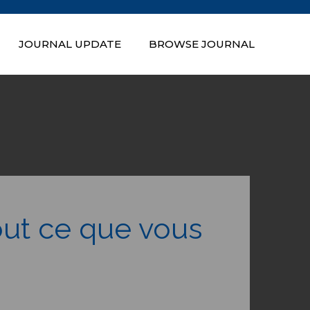
JOURNAL UPDATE
BROWSE JOURNAL
n of Nepal
out ce que vous