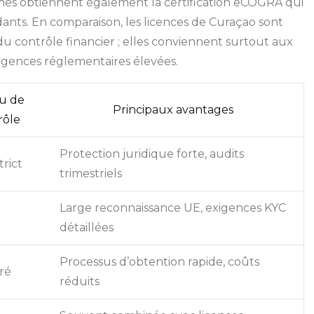
mes obtiennent également la certification eCOGRA qui
ndants. En comparaison, les licences de Curaçao sont
 du contrôle financier ; elles conviennent surtout aux
exigences réglementaires élevées.
u de
Principaux avantages
rôle
Protection juridique forte, audits
trict
trimestriels
Large reconnaissance UE, exigences KYC
détaillées
Processus d’obtention rapide, coûts
ré
réduits