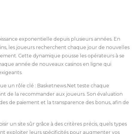
–
Tout
ce
que
vous
oissance exponentielle depuis plusieurs années. En
devez
ns, les joueurs recherchent chaque jour de nouvelles
savoir
tissement. Cette dynamique pousse les opérateurs à se
aque année de nouveaux casinos en ligne qui
exigeants.
ue un rôle clé : Basketnews.Net teste chaque
ant de la recommander aux joueurs. Son évaluation
hodes de paiement et la transparence des bonus, afin de
ir un site sûr grâce à des critères précis, quels types
t exploiter leurs spécificités pour augmenter vos