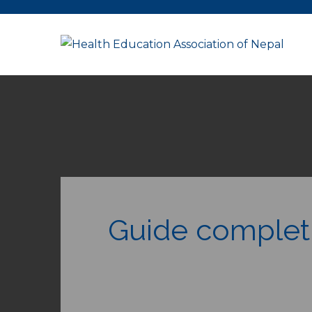
Skip
to
content
Guide complet 