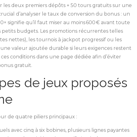
r les deux premiers dépôts + 50 tours gratuits sur une
crucial d’analyser le taux de conversion du bonus : un
signifie qu’il faut miser au moins 600 € avant toute
es petits budgets. Les promotions récurrentes telles
s nettes), les tournois à jackpot progressif ou les
 une valeur ajoutée durable si leurs exigences restent
t ces conditions dans une page dédiée afin d’éviter
bonus gratuit.
 types de jeux proposés
ine
ur de quatre piliers principaux :
uels avec cinq à six bobines, plusieurs lignes payantes