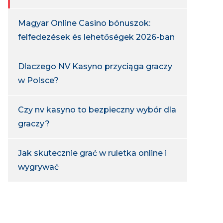
Magyar Online Casino bónuszok:
felfedezések és lehetőségek 2026-ban
Dlaczego NV Kasyno przyciąga graczy
w Polsce?
Czy nv kasyno to bezpieczny wybór dla
graczy?
Jak skutecznie grać w ruletka online i
wygrywać