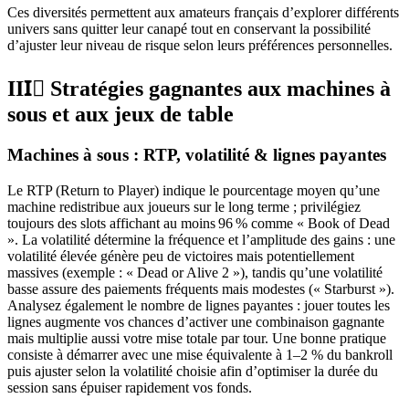
Ces diversités permettent aux amateurs français d’explorer différents
univers sans quitter leur canapé tout en conservant la possibilité
d’ajuster leur niveau de risque selon leurs préférences personnelles.
III️⃣ Stratégies gagnantes aux machines à
sous et aux jeux de table
Machines à sous : RTP, volatilité & lignes payantes
Le RTP (Return to Player) indique le pourcentage moyen qu’une
machine redistribue aux joueurs sur le long terme ; privilégiez
toujours des slots affichant au moins 96 % comme « Book of Dead
». La volatilité détermine la fréquence et l’amplitude des gains : une
volatilité élevée génère peu de victoires mais potentiellement
massives (exemple : « Dead or Alive 2 »), tandis qu’une volatilité
basse assure des paiements fréquents mais modestes (« Starburst »).
Analysez également le nombre de lignes payantes : jouer toutes les
lignes augmente vos chances d’activer une combinaison gagnante
mais multiplie aussi votre mise totale par tour. Une bonne pratique
consiste à démarrer avec une mise équivalente à 1–2 % du bankroll
puis ajuster selon la volatilité choisie afin d’optimiser la durée du
session sans épuiser rapidement vos fonds.