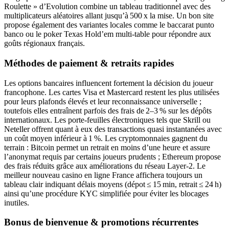
Roulette » d’Evolution combine un tableau traditionnel avec des
multiplicateurs aléatoires allant jusqu’à 500 x la mise. Un bon site
propose également des variantes locales comme le baccarat punto
banco ou le poker Texas Hold’em multi‑table pour répondre aux
goûts régionaux français.
Méthodes de paiement & retraits rapides
Les options bancaires influencent fortement la décision du joueur
francophone. Les cartes Visa et Mastercard restent les plus utilisées
pour leurs plafonds élevés et leur reconnaissance universelle ;
toutefois elles entraînent parfois des frais de 2–3 % sur les dépôts
internationaux. Les porte‑feuilles électroniques tels que Skrill ou
Neteller offrent quant à eux des transactions quasi instantanées avec
un coût moyen inférieur à 1 %. Les cryptomonnaies gagnent du
terrain : Bitcoin permet un retrait en moins d’une heure et assure
l’anonymat requis par certains joueurs prudents ; Ethereum propose
des frais réduits grâce aux améliorations du réseau Layer‑2. Le
meilleur nouveau casino en ligne France affichera toujours un
tableau clair indiquant délais moyens (dépot ≤ 15 min, retrait ≤ 24 h)
ainsi qu’une procédure KYC simplifiée pour éviter les blocages
inutiles.
Bonus de bienvenue & promotions récurrentes