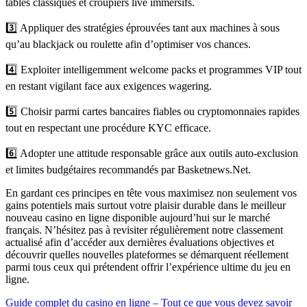
tables classiques et croupiers live immersifs.
3️⃣ Appliquer des stratégies éprouvées tant aux machines à sous
qu’au blackjack ou roulette afin d’optimiser vos chances.
4️⃣ Exploiter intelligemment welcome packs et programmes VIP tout
en restant vigilant face aux exigences wagering.
5️⃣ Choisir parmi cartes bancaires fiables ou cryptomonnaies rapides
tout en respectant une procédure KYC efficace.
6️⃣ Adopter une attitude responsable grâce aux outils auto‑exclusion
et limites budgétaires recommandés par Basketnews.Net.
En gardant ces principes en tête vous maximisez non seulement vos
gains potentiels mais surtout votre plaisir durable dans le meilleur
nouveau casino en ligne disponible aujourd’hui sur le marché
français. N’hésitez pas à revisiter régulièrement notre classement
actualisé afin d’accéder aux dernières évaluations objectives et
découvrir quelles nouvelles plateformes se démarquent réellement
parmi tous ceux qui prétendent offrir l’expérience ultime du jeu en
ligne.
Post
Guide complet du casino en ligne – Tout ce que vous devez savoir