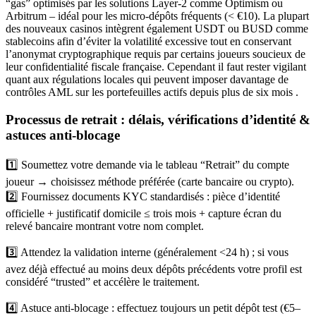
“gas” optimisés par les solutions Layer‑2 comme Optimism ou
Arbitrum – idéal pour les micro‑dépôts fréquents (< €10). La plupart
des nouveaux casinos intègrent également USDT ou BUSD comme
stablecoins afin d’éviter la volatilité excessive tout en conservant
l’anonymat cryptographique requis par certains joueurs soucieux de
leur confidentialité fiscale française. Cependant il faut rester vigilant
quant aux régulations locales qui peuvent imposer davantage de
contrôles AML sur les portefeuilles actifs depuis plus de six mois .
Processus de retrait : délais, vérifications d’identité &
astuces anti‑blocage
1️⃣ Soumettez votre demande via le tableau “Retrait” du compte
joueur → choisissez méthode préférée (carte bancaire ou crypto).
2️⃣ Fournissez documents KYC standardisés : pièce d’identité
officielle + justificatif domicile ≤ trois mois + capture écran du
relevé bancaire montrant votre nom complet.
3️⃣ Attendez la validation interne (généralement <24 h) ; si vous
avez déjà effectué au moins deux dépôts précédents votre profil est
considéré “trusted” et accélère le traitement.
4️⃣ Astuce anti‑blocage : effectuez toujours un petit dépôt test (€5–