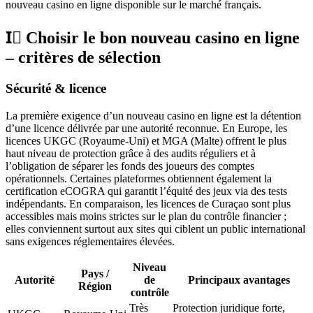
nouveau casino en ligne disponible sur le marché français.
I️⃣ Choisir le bon nouveau casino en ligne
– critères de sélection
Sécurité & licence
La première exigence d’un nouveau casino en ligne est la détention
d’une licence délivrée par une autorité reconnue. En Europe, les
licences UKGC (Royaume‑Uni) et MGA (Malte) offrent le plus
haut niveau de protection grâce à des audits réguliers et à
l’obligation de séparer les fonds des joueurs des comptes
opérationnels. Certaines plateformes obtiennent également la
certification eCOGRA qui garantit l’équité des jeux via des tests
indépendants. En comparaison, les licences de Curaçao sont plus
accessibles mais moins strictes sur le plan du contrôle financier ;
elles conviennent surtout aux sites qui ciblent un public international
sans exigences réglementaires élevées.
Niveau
Pays /
Autorité
de
Principaux avantages
Région
contrôle
Très
Protection juridique forte,