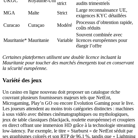
UKGC
Royaume‑Uni
strict
audits trimestriels
Large reconnaissance UE,
MGA
Malte
Strict
exigences KYC détaillées
Processus d’obtention rapide,
Curacao
Curaçao
Modéré
coûts réduits
Souvent combinée avec
Mauritanie*
Mauritanie
Variable
licences européennes pour
élargir l’offre
Certaines plateformes utilisent une double licence incluant la
Mauritanie pour toucher des marchés émergents tout en conservant
la sécurité européenne.
Variété des jeux
Un casino en ligne nouveau doit proposer un catalogue riche
couvrant plusieurs fournisseurs majeurs tels que NetEnt,
Microgaming, Play’n GO ou encore Evolution Gaming pour le live.
Les joueurs attendent au moins trois catégories distinctes : machines
à sous vidéo avec thèmes cinématographiques ou mythologiques,
jeux de table classiques (blackjack, roulette européenne) et croupiers
en direct offrant une immersion HD grâce à la technologie streaming
low‑latency. Par exemple, le titre « Starburst » de NetEnt séduit par
ses graphismes colorés et son RTP de 96,1 %, tandis que « Lightning