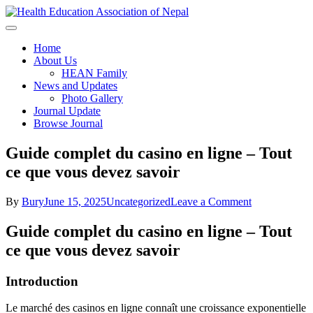
Skip
to
content
Health Education Association of
Home
About Us
Nepal
HEAN Family
News and Updates
Photo Gallery
Journal Update
Browse Journal
Guide complet du casino en ligne – Tout
ce que vous devez savoir
on
By
Bury
June 15, 2025
Uncategorized
Leave a Comment
Guide
complet
Guide complet du casino en ligne – Tout
du
ce que vous devez savoir
casino
en
ligne
Introduction
–
Tout
Le marché des casinos en ligne connaît une croissance exponentielle