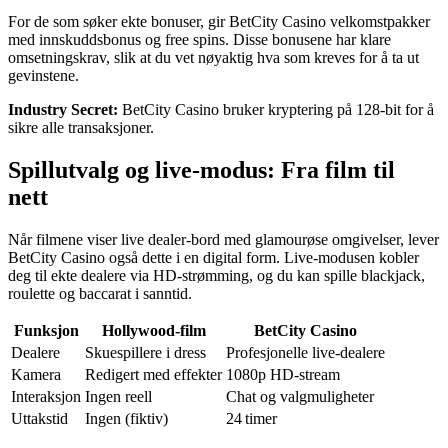
For de som søker ekte bonuser, gir BetCity Casino velkomstpakker
med innskuddsbonus og free spins. Disse bonusene har klare
omsetningskrav, slik at du vet nøyaktig hva som kreves for å ta ut
gevinstene.
Industry Secret:
BetCity Casino bruker kryptering på 128‑bit for å
sikre alle transaksjoner.
Spillutvalg og live‑modus: Fra film til
nett
Når filmene viser live dealer‑bord med glamourøse omgivelser, lever
BetCity Casino også dette i en digital form. Live‑modusen kobler
deg til ekte dealere via HD‑strømming, og du kan spille blackjack,
roulette og baccarat i sanntid.
Funksjon
Hollywood‑film
BetCity Casino
Dealere
Skuespillere i dress
Profesjonelle live‑dealere
Kamera
Redigert med effekter
1080p HD‑stream
Interaksjon
Ingen reell
Chat og valgmuligheter
Uttakstid
Ingen (fiktiv)
24 timer