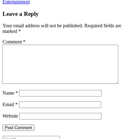
Entertainment
Leave a Reply
Your email address will not be published.
Required fields are
marked
*
Comment
*
Name
*
Email
*
Website
Search