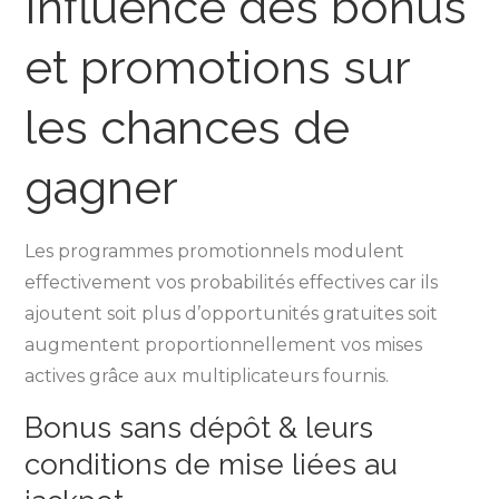
Influence des bonus
et promotions sur
les chances de
gagner
Les programmes promotionnels modulent
effectivement vos probabilités effectives car ils
ajoutent soit plus d’opportunités gratuites soit
augmentent proportionnellement vos mises
actives grâce aux multiplicateurs fournis.
Bonus sans dépôt & leurs
conditions de mise liées au