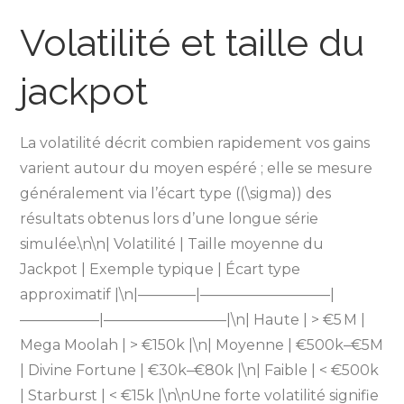
Volatilité et taille du
jackpot
La volatilité décrit combien rapidement vos gains
varient autour du moyen espéré ; elle se mesure
généralement via l’écart type ((\sigma)) des
résultats obtenus lors d’une longue série
simulée.\n\n| Volatilité | Taille moyenne du
Jackpot | Exemple typique | Écart type
approximatif |\n|————|—————————|
—————–|————————–|\n| Haute | > €5 M |
Mega Moolah | > €150k |\n| Moyenne | €500k–€5M
| Divine Fortune | €30k–€80k |\n| Faible | < €500k
| Starburst | < €15k |\n\nUne forte volatilité signifie