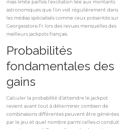
mais limite parfois l’excitation liée aux montants
astronomiques que l’on voit régulièrement dans
les médias spécialisés comme ceux présentés sur
Georgesstore.Fr lors des revues mensuelles des
meilleurs jackpots français.
Probabilités
fondamentales des
gains
Calculer la probabilité d’atteindre le jackpot
revient avant tout à déterminer combien de
combinaisons différentes peuvent être générées
par le jeu et quel nombre parmi celles‑ci conduit