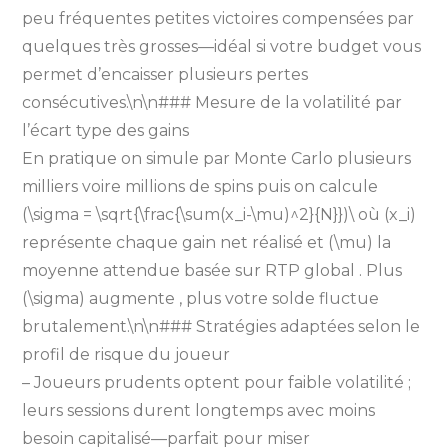
peu fréquentes petites victoires compensées par
quelques très grosses—idéal si votre budget vous
permet d’encaisser plusieurs pertes
consécutives.\n\n### Mesure de la volatilité par
l’écart type des gains
En pratique on simule par Monte Carlo plusieurs
milliers voire millions de spins puis on calcule
(\sigma = \sqrt{\frac{\sum(x_i-\mu)^2}{N}})\ où (x_i)
représente chaque gain net réalisé et (\mu) la
moyenne attendue basée sur RTP global . Plus
(\sigma) augmente , plus votre solde fluctue
brutalement.\n\n### Stratégies adaptées selon le
profil de risque du joueur
– Joueurs prudents optent pour faible volatilité ;
leurs sessions durent longtemps avec moins
besoin capitalisé—parfait pour miser