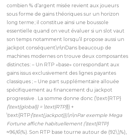
combien % d’argent misée revient aux joueurs
sous forme de gains théoriques sur un horizon
long terme ; il constitue ainsi une boussole
essentielle quand on veut évaluer si un slot vaut
son temps notamment lorsqu’il propose aussi un
jackpot conséquent.\n\nDans beaucoup de
machines modernes on trouve deux composantes
distinctes : – Un RTP «base» correspondant aux
gains issus exclusivement des lignes payantes
classiques ; – Une part supplémentaire allouée
spécifiquement au financement du jackpot
progressive . La somme donne donc (\text{RTP}
{\text{global}} = \text{RTP}
}} +
\text{RTP
{\text{jackpot}}).\n\nPar exemple Mega
Fortune affiche habituellement (\text{RTP}
≈96,!6\%). Son RTP base tourne autour de (92\,\%),