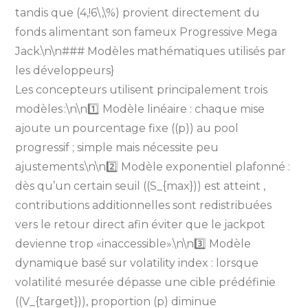
tandis que (4,!6\,\%) provient directement du
fonds alimentant son fameux Progressive Mega
Jack.\n\n### Modèles mathématiques utilisés par
les développeurs}
Les concepteurs utilisent principalement trois
modèles :\n\n1️⃣ Modèle linéaire : chaque mise
ajoute un pourcentage fixe ((p)) au pool
progressif ; simple mais nécessite peu
ajustements.\n\n2️⃣ Modèle exponentiel plafonné :
dès qu’un certain seuil ((S_{max})) est atteint ,
contributions additionnelles sont redistribuées
vers le retour direct afin éviter que le jackpot
devienne trop «inaccessible».\n\n3️⃣ Modèle
dynamique basé sur volatility index : lorsque
volatilité mesurée dépasse une cible prédéfinie
((V_{target})), proportion (p) diminue