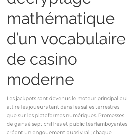
d’un
vocabu
mathématique
de
casino
d’un vocabulaire
moder
de casino
moderne
Les jackpots sont devenus le moteur principal qui
attire les joueurs tant dans les salles terrestres
que sur les plateformes numériques. Promesses
de gains à sept chiffres et publicités flamboyantes
créent un engouement quasi viral ; chaque