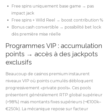
Free spins uniquement base game → pas
impact jack
Free spins + Wild Reel → boost contribution %
Bonus cash convertible → possibilité bet lock
dès première mise réelle
Programmes VIP : accumulation
points → accès à des jackpots
exclusifs
Beaucoup de casinos premium instaurent
niveaux VIP où points cumulés débloquent
progressivement «private pools». Ces pools
présentent généralement RT​​P global supérieur
(>98%) mais montants fixes supérieurs (~€100k–
€250k). La mécanique repose sur facteur