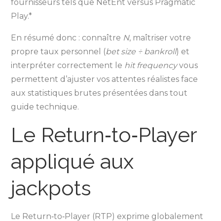
fournisseurs tels que NetEnt versus Pragmatic
Play.*
En résumé donc : connaître
N
, maîtriser votre
propre taux personnel (
bet size ÷ bankroll
) et
interpréter correctement le
hit frequency
vous
permettent d’ajuster vos attentes réalistes face
aux statistiques brutes présentées dans tout
guide technique.
Le Return‑to‑Player
appliqué aux
jackpots
Le Return‑to‑Player (RTP) exprime globalement