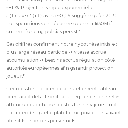
≈+11%. Projection simple exponentielle
avec r≈0.,09 suggère qu’en2030
J(t)=J₀·e^{rt}
nouspourrions voir dépassersuperieur ¥30M if
current funding policies persist.*
Ces chiffres confirment notre hypothèse initiale :
plus large réseau participe -> vitesse accrue
accumulation -> besoins accrus régulation côté
autorités européennes afin garantir protection
joueur.*
Georgesstore.Fr compile annuellement tableau
comparatif détaillé incluant fréquence hits réel vs
attendu pour chacun destes titres majeurs ‑ utile
pour décider quelle plateforme privilégier suivant
objectifs financiers personnels.