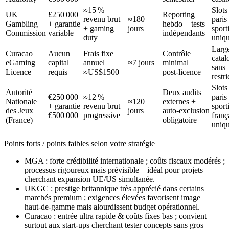
≈15 %
Slots
UK
£250 000
Reporting
revenu brut
≈180
paris
Gambling
+ garantie
hebdo + tests
+ gaming
jours
sport
Commission
variable
indépendants
duty
uniq
Larg
Curacao
Aucun
Frais fixe
Contrôle
catal
eGaming
capital
annuel
≈7 jours
minimal
sans
Licence
requis
≈US$1500
post‑licence
restri
Slots
Autorité
Deux audits
€250 000
≈12 %
paris
Nationale
≈120
externes +
+ garantie
revenu brut
sport
des Jeux
jours
auto‑exclusion
€500 000
progressive
franç
(France)
obligatoire
uniq
Points forts / points faibles selon votre stratégie
MGA : forte crédibilité internationale ; coûts fiscaux modérés ;
processus rigoureux mais prévisible – idéal pour projets
cherchant expansion UE/US simultanée.
UKGC : prestige britannique très apprécié dans certains
marchés premium ; exigences élevées favorisent image
haut‑de‑gamme mais alourdissent budget opérationnel.
Curacao : entrée ultra rapide & coûts fixes bas ; convient
surtout aux start‑ups cherchant tester concepts sans gros