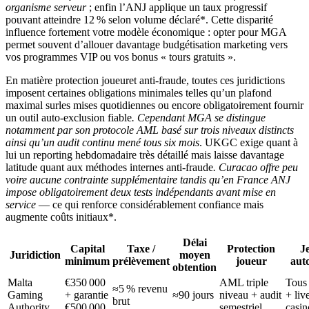
organisme serveur
; enfin l’ANJ applique un taux progressif
pouvant atteindre 12 % selon volume déclaré*. Cette disparité
influence fortement votre modèle économique : opter pour MG​A
permet souvent d’allouer davantage budgétisation marketing vers
vos programmes VIP ou vos bonus « tours gratuits ».
En matière protection joueuret anti‑fraude, toutes ces juridictions
imposent certaines obligations minimales telles qu’un plafond
maximal surles mises quotidiennes ou encore obligatoirement fournir
un outil auto‑exclusion fiable
. Cependant MG​A se distingue
notamment par son protocole AML basé sur trois niveaux distincts
ainsi qu’un audit continu mené tous six mois
. UKGC exige quant à
lui un reporting hebdomadaire très détaillé mais laisse davantage
latitude quant aux méthodes internes anti‑fraude
. Curacao offre peu
voire aucune contrainte supplémentaire tandis qu’en France ANJ
impose obligatoirement deux tests indépendants avant mise en
service
— ce qui renforce considérablement confiance mais
augmente coûts initiaux*.
Délai
Capital
Taxe /
Protection
J
Juridiction
moyen
minimum
prélèvement
joueur
auto
obtention
Malta
€350 000
AML triple
Tous 
≈5 % revenu
Gaming
+ garantie
≈90 jours
niveau + audit
+ liv
brut
Authority
€500 000
semestriel
casin