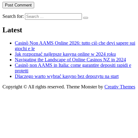
Search for:
Latest
Casinò Non AAMS Online 2026: tutto ciò che devi sapere sui
giochi e le
Jak rozpoznać najlepsze kasyna online w 2024 roku
Navigating the Landscape of Online Casinos NZ in 2024
Casinò non AAMS in Italia: come garantire depositi rapidi e
protetti
Dlaczego warto wybrać kasyno bez depozytu na start
Copyright © All rights reserved. Theme Monster by
Creativ Themes