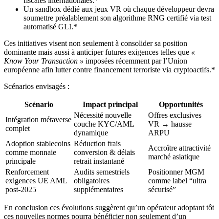
fiscales internationales.*
Un sandbox dédié aux jeux VR où chaque développeur devra
soumettre préalablement son algorithme RNG certifié via test
automatisé GLI.*
Ces initiatives visent non seulement à consolider sa position
dominante mais aussi à anticiper futures exigences telles que
«
Know Your Transaction »
imposées récemment par l’Union
européenne afin lutter contre financement terroriste via cryptoactifs.*
Scénarios envisagés :
Scénario
Impact principal
Opportunités
Nécessité nouvelle
Offres exclusives
Intégration métaverse
couche KYC/AML
VR → hausse
complet
dynamique
ARPU
Adoption stablecoins
Réduction frais
Accroître attractivité
comme monnaie
conversion & délais
marché asiatique
principale
retrait instantané
Renforcement
Audits semestriels
Positionner MGM
exigences UE AML
obligatoires
comme label “ultra
post‑2025
supplémentaires
sécurisé”
En conclusion ces évolutions suggèrent qu’un opérateur adoptant tôt
ces nouvelles normes pourra bénéficier non seulement d’un