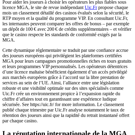
Pour aider les joueurs à choisir les opérateurs les plus fiables sous
licence MGA, le site de revue indépendant
Uic.Fr
propose chaque
mois un classement détaillé des casinos évalués selon la sécurité, le
RTP moyen et la qualité du programme VIP. En consultant Uic.Fr,
les internautes peuvent comparer les offres de bonus – par exemple
un dépôt de 100 € avec 200 € de crédits supplémentaires – et vérifier
que le casino respecte les standards de conformité exigés par la
MGA.
Cette dynamique réglementaire se traduit par une confiance accrue
des joueurs européens qui privilégient les plateformes certifiées
MGA pour leurs campagnes promotionnelles riches en tours gratuits
et leurs programmes VIP personnalisés. Les opérateurs détentrices
d’une licence maltaise bénéficient également d’un accès privilégié
aux marchés européens grâce à l’accord sur la libre prestation de
services au sein de l’UE. Ainsi, l’alliance entre une législation
robuste et une visibilité optimale sur des sites spécialisés comme
Uic.Fr crée un environnement propice à l’expansion rapide du
chiffre d’affaires tout en garantissant une expérience ludique
sécurisée. See https://uic.fr/ for more information. Le classement
publié chaque trimestre par Uic.Fr analyse notamment le taux de
rétention des joueurs ainsi que la rapidité du retrait instantané offert
par chaque casino.
La réputation internationale de la MGA