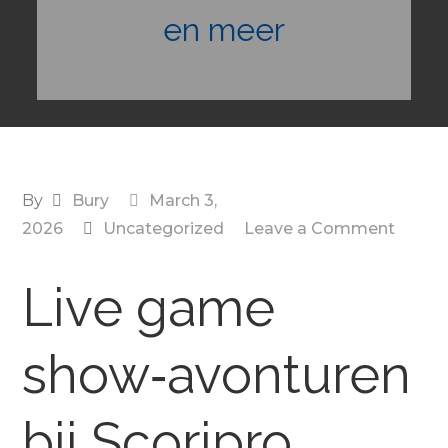
en meer
By
Bury
March 3,
on
2026
Uncategorized
Leave a Comment
Live
game
Live game
show‑
bij
show‑avonturen
Scorip
Casino
bij Scoripro
Monop