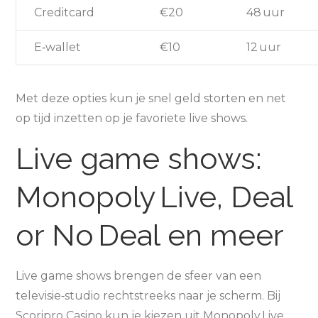
Creditcard
€20
48 uur
E‑wallet
€10
12 uur
Met deze opties kun je snel geld storten en net
op tijd inzetten op je favoriete live shows.
Live game shows:
Monopoly Live, Deal
or No Deal en meer
Live game shows brengen de sfeer van een
televisie‑studio rechtstreeks naar je scherm. Bij
Scoripro Casino kun je kiezen uit Monopoly Live,