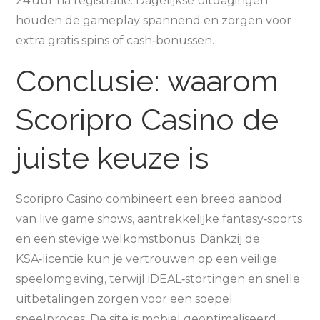
24 uur na registratie. Dagelijkse uitdagingen
houden de gameplay spannend en zorgen voor
extra gratis spins of cash‑bonussen.
Conclusie: waarom
Scoripro Casino de
juiste keuze is
Scoripro Casino combineert een breed aanbod
van live game shows, aantrekkelijke fantasy‑sports
en een stevige welkomstbonus. Dankzij de
KSA‑licentie kun je vertrouwen op een veilige
speelomgeving, terwijl iDEAL‑stortingen en snelle
uitbetalingen zorgen voor een soepel
speelproces. De site is mobiel geoptimaliseerd,