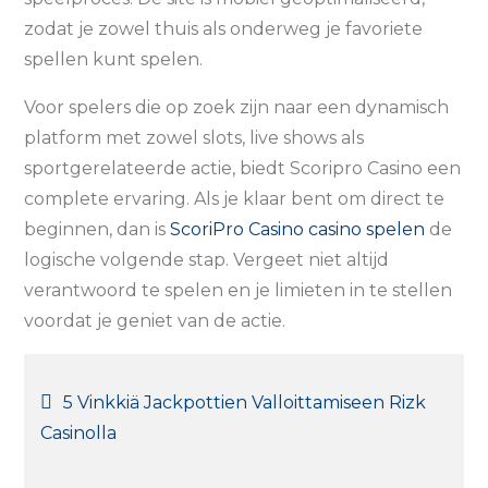
zodat je zowel thuis als onderweg je favoriete
spellen kunt spelen.
Voor spelers die op zoek zijn naar een dynamisch
platform met zowel slots, live shows als
sportgerelateerde actie, biedt Scoripro Casino een
complete ervaring. Als je klaar bent om direct te
beginnen, dan is
ScoriPro Casino casino spelen
de
logische volgende stap. Vergeet niet altijd
verantwoord te spelen en je limieten in te stellen
voordat je geniet van de actie.
Post
5 Vinkkiä Jackpottien Valloittamiseen Rizk
Casinolla
navigation