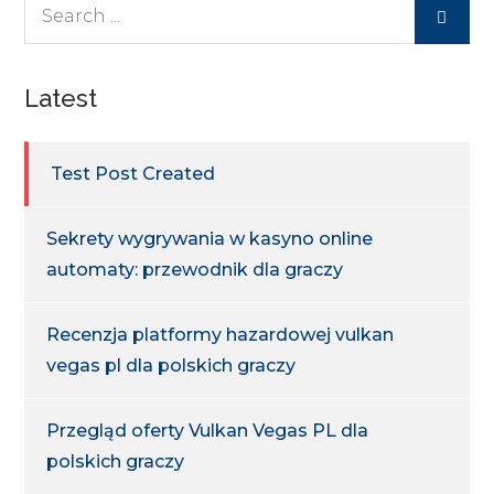
Search
for:
Latest
Test Post Created
Sekrety wygrywania w kasyno online
automaty: przewodnik dla graczy
Recenzja platformy hazardowej vulkan
vegas pl dla polskich graczy
Przegląd oferty Vulkan Vegas PL dla
polskich graczy