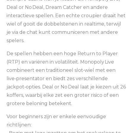
Deal or No Deal, Dream Catcher en andere
interactieve spellen. Een echte croupier draait het
wiel of gooit de dobbelstenen in realtime, terwijl
je via de chat kunt communiceren met andere
spelers.
De spellen hebben een hoge Return to Player
(RTP) en variëren in volatiliteit. Monopoly Live
combineert een traditioneel slot‑wiel met een
live‑presentator en biedt zes verschillende
jackpot‑opties. Deal or No Deal laat je kiezen uit 26
koffers, waarbij elke zet een groter risico of een
grotere beloning betekent.
Voor beginners zijn er enkele eenvoudige
richtlijnen: