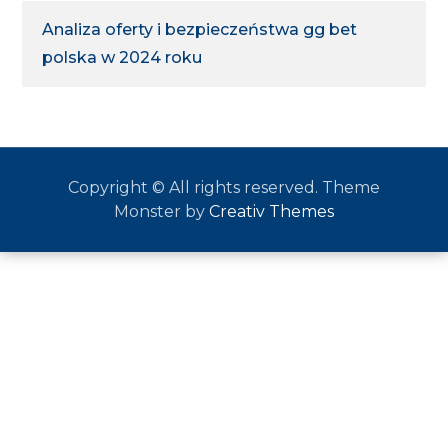
Analiza oferty i bezpieczeństwa gg bet
polska w 2024 roku
Copyright © All rights reserved. Theme
Monster by
Creativ Themes