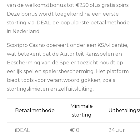
van de welkomstbonus tot €250 plus gratis spins.
Deze bonus wordt toegekend na een eerste
storting via iDEAL, de populairste betaalmethode
in Nederland.
Scoripro Casino opereert onder een KSA‑licentie,
wat betekent dat de Autoriteit Kansspelen en
Bescherming van de Speler toezicht houdt op
eerlijk spel en spelersbescherming. Het platform
biedt tools voor verantwoord gokken, zoals
stortingslimieten en zelfuitsluiting.
Minimale
Betaalmethode
Uitbetalings
storting
iDEAL
€10
24 uur