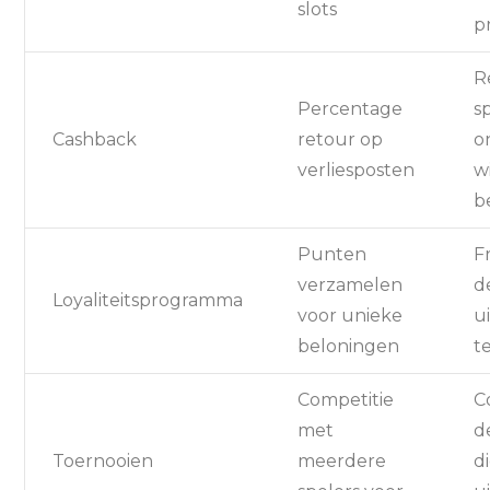
slots
p
R
Percentage
s
Cashback
retour op
o
verliesposten
w
b
Punten
F
verzamelen
d
Loyaliteitsprogramma
voor unieke
u
beloningen
t
Competitie
C
met
d
Toernooien
meerdere
d