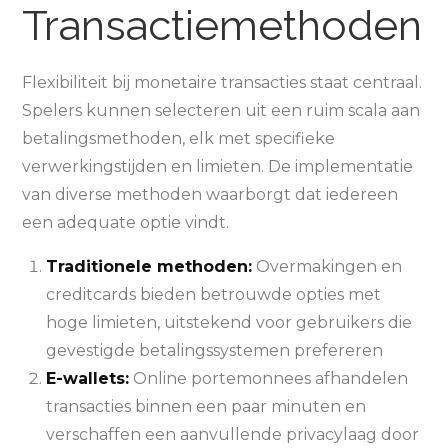
Transactiemethoden
Flexibiliteit bij monetaire transacties staat centraal.
Spelers kunnen selecteren uit een ruim scala aan
betalingsmethoden, elk met specifieke
verwerkingstijden en limieten. De implementatie
van diverse methoden waarborgt dat iedereen
een adequate optie vindt.
Traditionele methoden:
Overmakingen en
creditcards bieden betrouwde opties met
hoge limieten, uitstekend voor gebruikers die
gevestigde betalingssystemen prefereren
E-wallets:
Online portemonnees afhandelen
transacties binnen een paar minuten en
verschaffen een aanvullende privacylaag door