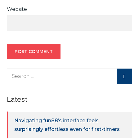
Website
Search
for:
Latest
Navigating fun88’s interface feels
surprisingly effortless even for first-timers