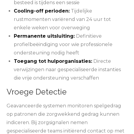
besteed is tijdens een sessie
Cooling-off perioden:
Tijdelijke
rustmomenten variërend van 24 uur tot
enkele weken voor overweging
Permanente uitsluiting:
Definitieve
profielbeëindiging voor wie professionele
ondersteuning nodig heeft
Toegang tot hulporganisaties:
Directe
verwijzingen naar gespecialiseerde instanties
die vrije ondersteuning verschaffen
Vroege Detectie
Geavanceerde systemen monitoren spelgedrag
op patronen die zorgwekkend gedrag kunnen
indiceren. Bij zorgsignalen nemen
gespecialiseerde teams initiërend contact op met