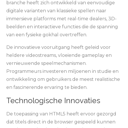
branche heeft zich ontwikkeld van eenvoudige
digitale varianten van klassieke spellen naar
immersieve platforms met real-time dealers, 3D-
beelden en interactieve functies die de spanning
van een fysieke gokhal overtreffen.
De innovatieve vooruitgang heeft geleid voor
heldere videostreams, vloeiende gameplay en
vernieuwende speelmechanismen.
Programmeurs investeren miljoenen in studie en
ontwikkeling om gebruikers de meest realistische
en fascinerende ervaring te bieden.
Technologische Innovaties
De toepassing van HTML5 heeft ervoor gezorgd
dat titels direct in de browser gespeeld kunnen