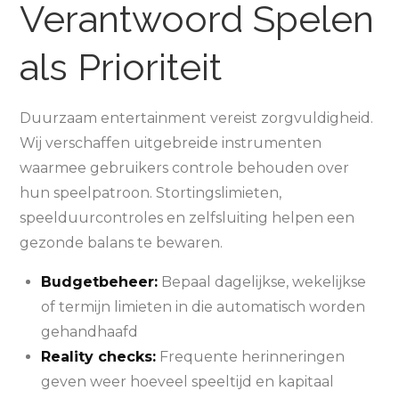
Verantwoord Spelen
als Prioriteit
Duurzaam entertainment vereist zorgvuldigheid.
Wij verschaffen uitgebreide instrumenten
waarmee gebruikers controle behouden over
hun speelpatroon. Stortingslimieten,
speelduurcontroles en zelfsluiting helpen een
gezonde balans te bewaren.
Budgetbeheer:
Bepaal dagelijkse, wekelijkse
of termijn limieten in die automatisch worden
gehandhaafd
Reality checks:
Frequente herinneringen
geven weer hoeveel speeltijd en kapitaal