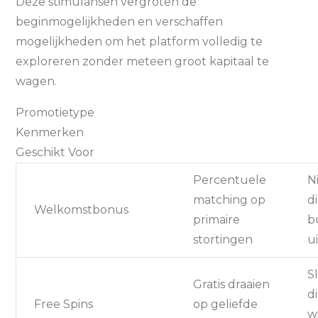
Deze stimulansen vergroten de
beginmogelijkheden en verschaffen
mogelijkheden om het platform volledig te
exploreren zonder meteen groot kapitaal te
wagen.
Promotietype
Kenmerken
Geschikt Voor
Percentuele
N
matching op
d
Welkomstbonus
primaire
b
stortingen
u
S
Gratis draaien
di
Free Spins
op geliefde
w