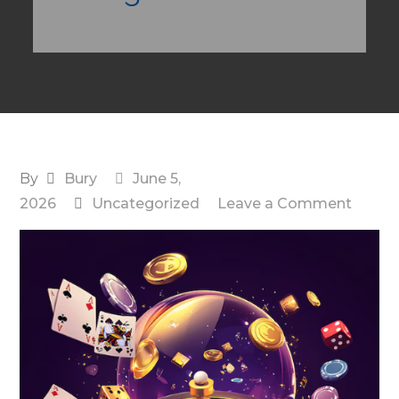
By
Bury
June 5,
on
2026
Uncategorized
Leave a Comment
Nieuw
Online
Casino
Ervaar
de
Dimen
van