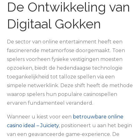
De Ontwikkeling van
Digitaal Gokken
De sector van online entertainment heeft een
fascinerende metamorfose doorgemaakt. Toen
spelers voorheen fysieke vestigingen moesten
opzoeken, biedt de hedendaagse technologie
toegankelijkheid tot talloze spellen via een
simpele netwerklink. Deze shift heeft de methode
waarop spelers hun populaire casinospellen
ervaren fundamenteel veranderd.
Wanneer u kiest voor een
betrouwbare online
casino ideal – Juiciety
, positioneert u aan het begin
van een geavanceerde game-experience. De