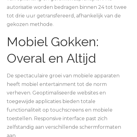
autorisatie worden bedragen binnen 24 tot twee
tot drie uur getransfereerd, afhankelijk van de
gekozen methode.
Mobiel Gokken:
Overal en Altijd
De spectaculaire groei van mobiele apparaten
heeft mobiel entertainment tot de norm
verheven. Geoptimaliseerde websites en
toegewijde applicaties bieden totale
functionaliteit op touchscreens en mobiele
toestellen. Responsive interface past zich
zelfstandig aan verschillende schermformaten
aan.