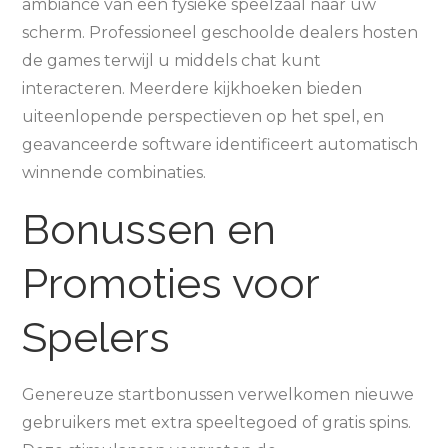
ambiance van een fysieke speelzaal naar uw
scherm. Professioneel geschoolde dealers hosten
de games terwijl u middels chat kunt
interacteren. Meerdere kijkhoeken bieden
uiteenlopende perspectieven op het spel, en
geavanceerde software identificeert automatisch
winnende combinaties.
Bonussen en
Promoties voor
Spelers
Genereuze startbonussen verwelkomen nieuwe
gebruikers met extra speeltegoed of gratis spins.