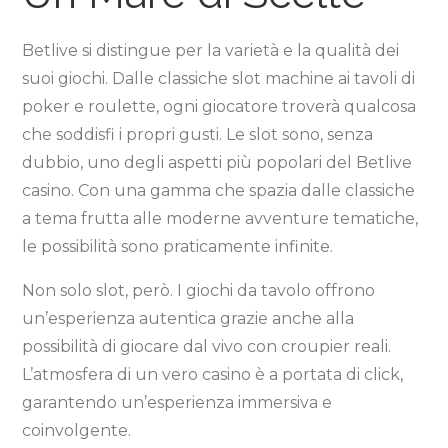
Betlive si distingue per la varietà e la qualità dei
suoi giochi. Dalle classiche slot machine ai tavoli di
poker e roulette, ogni giocatore troverà qualcosa
che soddisfi i propri gusti. Le slot sono, senza
dubbio, uno degli aspetti più popolari del Betlive
casino. Con una gamma che spazia dalle classiche
a tema frutta alle moderne avventure tematiche,
le possibilità sono praticamente infinite.
Non solo slot, però. I giochi da tavolo offrono
un’esperienza autentica grazie anche alla
possibilità di giocare dal vivo con croupier reali.
L’atmosfera di un vero casino è a portata di click,
garantendo un’esperienza immersiva e
coinvolgente.