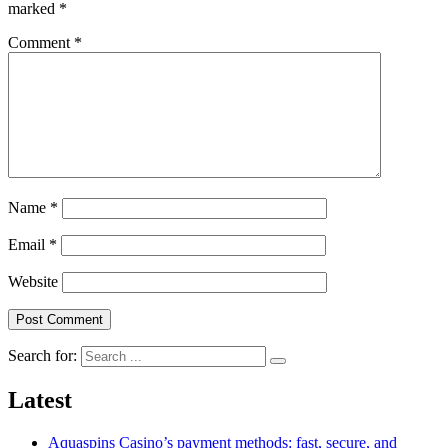
marked
*
Comment
*
Name
*
Email
*
Website
Search for:
Latest
Aquaspins Casino’s payment methods: fast, secure, and