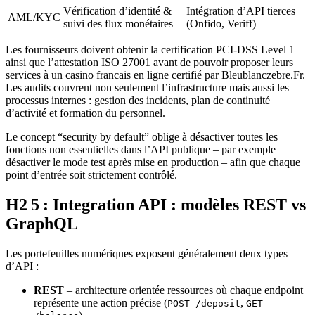
Vérification d’identité &
Intégration d’API tierces
AML/KYC
suivi des flux monétaires
(Onfido, Veriff)
Les fournisseurs doivent obtenir la certification PCI‑DSS Level 1
ainsi que l’attestation ISO 27001 avant de pouvoir proposer leurs
services à un casino francais en ligne certifié par Bleublanczebre.Fr.
Les audits couvrent non seulement l’infrastructure mais aussi les
processus internes : gestion des incidents, plan de continuité
d’activité et formation du personnel.
Le concept “security by default” oblige à désactiver toutes les
fonctions non essentielles dans l’API publique – par exemple
désactiver le mode test après mise en production – afin que chaque
point d’entrée soit strictement contrôlé.
H2 5 : Integration API : modèles REST vs
GraphQL
Les portefeuilles numériques exposent généralement deux types
d’API :
REST
– architecture orientée ressources où chaque endpoint
représente une action précise (
,
POST /deposit
GET