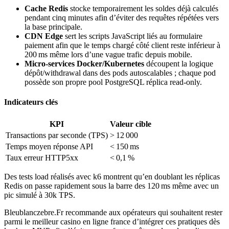
Cache Redis
stocke temporairement les soldes déjà calculés
pendant cinq minutes afin d’éviter des requêtes répétées vers
la base principale.
CDN Edge
sert les scripts JavaScript liés au formulaire
paiement afin que le temps chargé côté client reste inférieur à
200 ms même lors d’une vague trafic depuis mobile.
Micro‑services Docker/Kubernetes
découpent la logique
dépôt/withdrawal dans des pods autoscalables ; chaque pod
possède son propre pool PostgreSQL réplica read‑only.
Indicateurs clés
KPI
Valeur cible
Transactions par seconde (TPS)
> 12 000
Temps moyen réponse API
< 150 ms
Taux erreur HTTP5xx
< 0,1 %
Des tests load réalisés avec k6 montrent qu’en doublant les réplicas
Redis on passe rapidement sous la barre des 120 ms même avec un
pic simulé à 30k TPS.
Bleublanczebre.Fr recommande aux opérateurs qui souhaitent rester
parmi le meilleur casino en ligne france d’intégrer ces pratiques dès