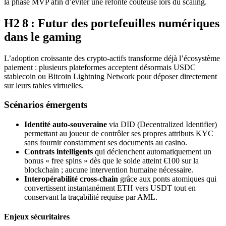
la phase MVP afin d’éviter une refonte coûteuse lors du scaling.
H2 8 : Futur des portefeuilles numériques
dans le gaming
L’adoption croissante des crypto‑actifs transforme déjà l’écosystème
paiement : plusieurs plateformes acceptent désormais USDC
stablecoin ou Bitcoin Lightning Network pour déposer directement
sur leurs tables virtuelles.
Scénarios émergents
Identité auto‑souveraine
via DID (Decentralized Identifier)
permettant au joueur de contrôler ses propres attributs KYC
sans fournir constamment ses documents au casino.
Contrats intelligents
qui déclenchent automatiquement un
bonus « free spins » dès que le solde atteint €100 sur la
blockchain ; aucune intervention humaine nécessaire.
Interopérabilité cross‑chain
grâce aux ponts atomiques qui
convertissent instantanément ETH vers USDT tout en
conservant la traçabilité requise par AML.
Enjeux sécuritaires