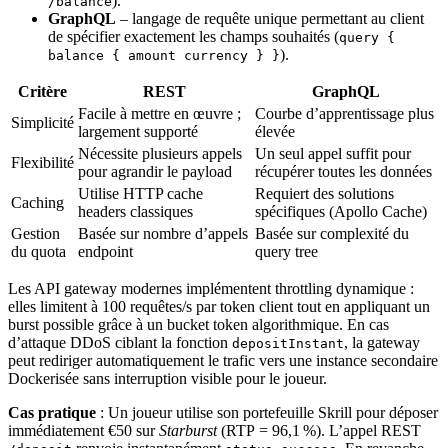
).
/balance
GraphQL
– langage de requête unique permettant au client
de spécifier exactement les champs souhaités (
query {
).
balance { amount currency } }
Critère
REST
GraphQL
Facile à mettre en œuvre ;
Courbe d’apprentissage plus
Simplicité
largement supporté
élevée
Nécessite plusieurs appels
Un seul appel suffit pour
Flexibilité
pour agrandir le payload
récupérer toutes les données
Utilise HTTP cache
Requiert des solutions
Caching
headers classiques
spécifiques (Apollo Cache)
Gestion
Basée sur nombre d’appels
Basée sur complexité du
du quota
endpoint
query tree
Les API gateway modernes implémentent throttling dynamique :
elles limitent à 100 requêtes/s par token client tout en appliquant un
burst possible grâce à un bucket token algorithmique. En cas
d’attaque DDoS ciblant la fonction
, la gateway
depositInstant
peut rediriger automatiquement le trafic vers une instance secondaire
Dockerisée sans interruption visible pour le joueur.
Cas pratique
: Un joueur utilise son portefeuille Skrill pour déposer
immédiatement €50 sur
Starburst
(RTP = 96,1 %). L’appel REST