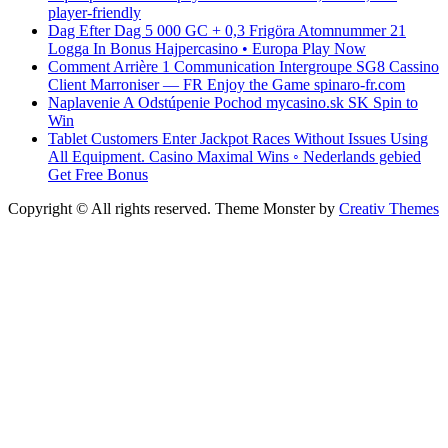
player-friendly
Dag Efter Dag 5 000 GC + 0,3 Frigöra Atomnummer 21
Logga In Bonus Hajpercasino • Europa Play Now
Comment Arrière 1 Communication Intergroupe SG8 Cassino
Client Marroniser — FR Enjoy the Game spinaro-fr.com
Naplavenie A Odstúpenie Pochod mycasino.sk SK Spin to
Win
Tablet Customers Enter Jackpot Races Without Issues Using
All Equipment. Casino Maximal Wins ◦ Nederlands gebied
Get Free Bonus
Copyright © All rights reserved. Theme Monster by
Creativ Themes