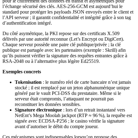
pour le chiffrement des données en transit et asymétriques pour
l’échange sécurisé des clés. AES‑256‑GCM est aujourd’hui le
standard pour protéger les payloads JSON envoyés entre le client et
l’API serveur ; il garantit confidentialité et intégrité grâce à son tag
d’authentification intégré.
Du côté asymétrique, la PKI repose sur des certificats X.509
délivrés par une autorité reconnue (Let’s Encrypt ou DigiCert).
Chaque serveur possède une paire clé publique/privée ; la clé
publique est partagée avec les partenaires (exemple : Skrill) afin
qu’ils puissent vérifier la signature des requêtes entrantes grâce à
RSA‑2048 ou à l’alternative plus légère Ed25519.
Exemples concrets
Tokenisation
: le numéro réel de carte bancaire n’est jamais
stocké ; il est remplacé par un jeton alphanumérique unique
généré par le vault PCI‑DSS du prestataire. Même si le
serveur était compromis, l’attaquant ne pourrait pas
reconstituer les données sensibles.
Signature électronique
: lors d’un retrait instantané vers
NetEnt’s Mega Moolah jackpot (RTP ≈ 96 %), la requête est
signée avec ECDSA‑P256 ; le casino vérifie la signature
avant d’autoriser le débit du compte joueur.
Ces mécanismes sont indispensables lorsqu’on propose des