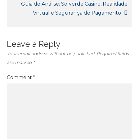
Guia de Análise: Solverde Casino, Realidade
Virtual e Segurança de Pagamento
Leave a Reply
Your email address will not be published.
Required fields
are marked
*
Comment
*