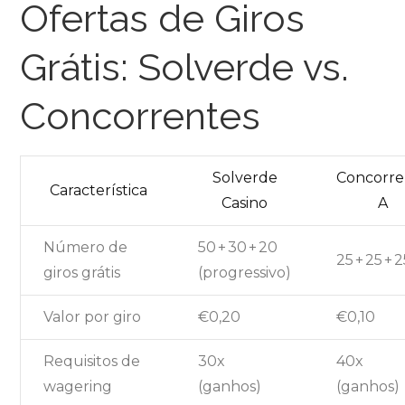
Ofertas de Giros
Grátis: Solverde vs.
Concorrentes
Solverde
Concorre
Característica
Casino
A
Número de
50 + 30 + 20
25 + 25 + 
giros grátis
(progressivo)
Valor por giro
€0,20
€0,10
Requisitos de
30x
40x
wagering
(ganhos)
(ganhos)