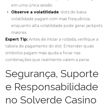
em uma única sessão.
Observe a volatilidade
: slots de baixa
volatilidade pagam com mais frequência,
enquanto alta volatilidade pode gerar jackpots
maiores.
Expert Tip:
Antes de iniciar a rodada, verifique a
tabela de pagamento do slot. Entender quais
símbolos pagam mais ajuda a focar nas
combinações que realmente valem a pena.
Segurança, Suporte
e Responsabilidade
no Solverde Casino