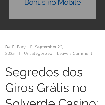
Bônus no Mobile
By
Bury
September 26,
on
2025
Uncategorized
Leave a Comment
Segre
dos
Segredos dos
Giros
Grátis
Giros Grátis no
no
Solver
Solverde Casino:
Casino