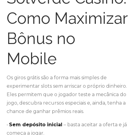
Como
Maxim
Como Maximizar
Bônus
no
Bônus no
Mobil
Mobile
Os giros grátis são a forma mais simples de
experimentar slots sem arriscar o próprio dinheiro.
Eles permitem que o jogador teste a mecânica do
jogo, descubra recursos especiais e, ainda, tenha a
chance de ganhar prêmios reais.
•
Sem depósito inicial
– basta aceitar a oferta e já
começa a jogar.