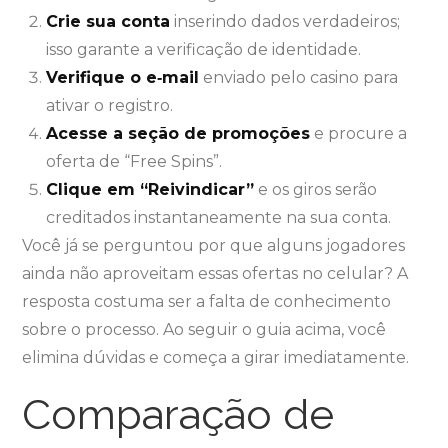
Crie sua conta
inserindo dados verdadeiros;
isso garante a verificação de identidade.
Verifique o e‑mail
enviado pelo casino para
ativar o registro.
Acesse a seção de promoções
e procure a
oferta de “Free Spins”.
Clique em “Reivindicar”
e os giros serão
creditados instantaneamente na sua conta.
Você já se perguntou por que alguns jogadores
ainda não aproveitam essas ofertas no celular? A
resposta costuma ser a falta de conhecimento
sobre o processo. Ao seguir o guia acima, você
elimina dúvidas e começa a girar imediatamente.
Comparação de