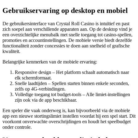
Gebruikservaring op desktop en mobiel
De gebruikersinterface van Crystal Roll Casino is intuïtief en past
zich soepel aan verschillende apparaten aan. Op de desktop vind je
een overzichtelijke menubalk met snelle toegang tot casino‑spellen,
promoties en accountinstellingen. De mobiele versie biedt dezelfde
functionaliteit zonder concessies te doen aan snelheid of grafische
kwaliteit.
Belangrijke kenmerken van de mobiele ervaring:
Responsive design – Het platform schaalt automatisch naar
elk schermformaat.
Snelle laadtijden – Spellen starten binnen enkele seconden,
zelfs op 4G‑verbindingen.
Volledige toegang tot budget‑tools – Alle limiet‑instellingen
zijn ook via de app beschikbaar.
Een speler die vaak onderweg is, kan bijvoorbeeld via de mobiele
app een nieuwe stortingslimiet instellen voordat hij een spel start. Dit
voorkomt onverwachte overschrijdingen en houdt het speelbudget
onder controle.