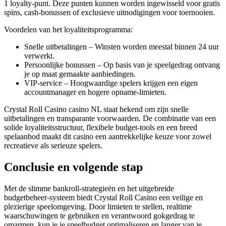
1 loyalty‑punt. Deze punten kunnen worden ingewisseld voor gratis
spins, cash‑bonussen of exclusieve uitnodigingen voor toernooien.
Voordelen van het loyaliteitsprogramma:
Snelle uitbetalingen – Winsten worden meestal binnen 24 uur
verwerkt.
Persoonlijke bonussen – Op basis van je speelgedrag ontvang
je op maat gemaakte aanbiedingen.
VIP‑service – Hoogwaardige spelers krijgen een eigen
accountmanager en hogere opname‑limieten.
Crystal Roll Casino casino NL staat bekend om zijn snelle
uitbetalingen en transparante voorwaarden. De combinatie van een
solide loyaliteitsstructuur, flexibele budget‑tools en een breed
spelaanbod maakt dit casino een aantrekkelijke keuze voor zowel
recreatieve als serieuze spelers.
Conclusie en volgende stap
Met de slimme bankroll‑strategieën en het uitgebreide
budgetbeheer‑systeem biedt Crystal Roll Casino een veilige en
plezierige speelomgeving. Door limieten te stellen, realtime
waarschuwingen te gebruiken en verantwoord gokgedrag te
omarmen, kun je je speelbudget optimaliseren en langer van je