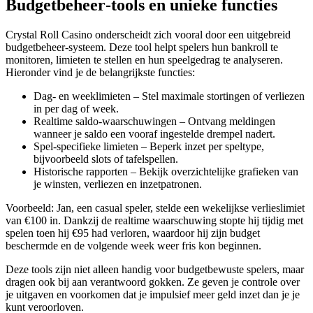
Budgetbeheer‑tools en unieke functies
Crystal Roll Casino onderscheidt zich vooral door een uitgebreid
budgetbeheer‑systeem. Deze tool helpt spelers hun bankroll te
monitoren, limieten te stellen en hun speelgedrag te analyseren.
Hieronder vind je de belangrijkste functies:
Dag‑ en weeklimieten – Stel maximale stortingen of verliezen
in per dag of week.
Realtime saldo‑waarschuwingen – Ontvang meldingen
wanneer je saldo een vooraf ingestelde drempel nadert.
Spel‑specifieke limieten – Beperk inzet per speltype,
bijvoorbeeld slots of tafelspellen.
Historische rapporten – Bekijk overzichtelijke grafieken van
je winsten, verliezen en inzetpatronen.
Voorbeeld: Jan, een casual speler, stelde een wekelijkse verlieslimiet
van €100 in. Dankzij de realtime waarschuwing stopte hij tijdig met
spelen toen hij €95 had verloren, waardoor hij zijn budget
beschermde en de volgende week weer fris kon beginnen.
Deze tools zijn niet alleen handig voor budgetbewuste spelers, maar
dragen ook bij aan verantwoord gokken. Ze geven je controle over
je uitgaven en voorkomen dat je impulsief meer geld inzet dan je je
kunt veroorloven.