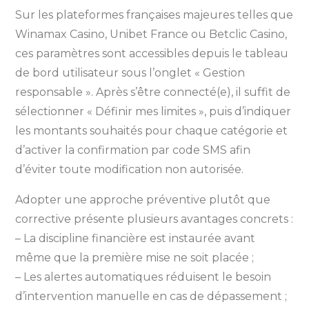
Sur les plateformes françaises majeures telles que
Winamax Casino, Unibet France ou Betclic Casino,
ces paramètres sont accessibles depuis le tableau
de bord utilisateur sous l’onglet « Gestion
responsable ». Après s’être connecté(e), il suffit de
sélectionner « Définir mes limites », puis d’indiquer
les montants souhaités pour chaque catégorie et
d’activer la confirmation par code SMS afin
d’éviter toute modification non autorisée.
Adopter une approche préventive plutôt que
corrective présente plusieurs avantages concrets :
– La discipline financière est instaurée avant
même que la première mise ne soit placée ;
– Les alertes automatiques réduisent le besoin
d’intervention manuelle en cas de dépassement ;