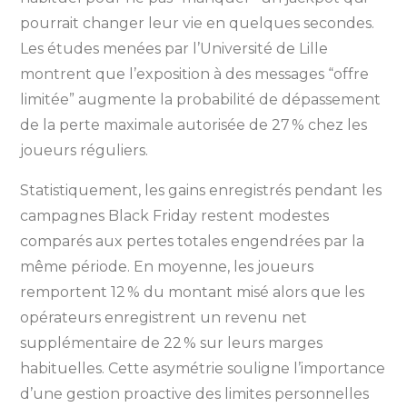
pourrait changer leur vie en quelques secondes.
Les études menées par l’Université de Lille
montrent que l’exposition à des messages “offre
limitée” augmente la probabilité de dépassement
de la perte maximale autorisée de 27 % chez les
joueurs réguliers.
Statistiquement, les gains enregistrés pendant les
campagnes Black Friday restent modestes
comparés aux pertes totales engendrées par la
même période. En moyenne, les joueurs
remportent 12 % du montant misé alors que les
opérateurs enregistrent un revenu net
supplémentaire de 22 % sur leurs marges
habituelles. Cette asymétrie souligne l’importance
d’une gestion proactive des limites personnelles