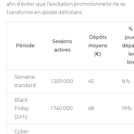
afin d’éviter que l’excitation promotionnelle ne se
transforme en spirale déficitaire.
%
Dépôts
jou
Sessions
Période
moyens
dépa
actives
(€)
le
lim
Semaine
1 200 000
45
8 %
standard
Black
Friday
1 740 000
68
19 %
(24 h)
Cyber