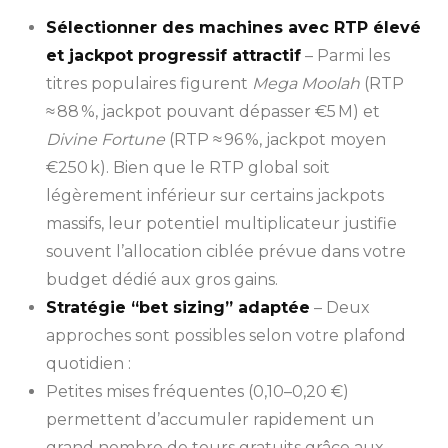
Sélectionner des machines avec RTP élevé
et jackpot progressif attractif
– Parmi les
titres populaires figurent
Mega Moolah
(RTP
≈ 88 %, jackpot pouvant dépasser €5 M) et
Divine Fortune
(RTP ≈ 96 %, jackpot moyen
€250 k). Bien que le RTP global soit
légèrement inférieur sur certains jackpots
massifs, leur potentiel multiplicateur justifie
souvent l’allocation ciblée prévue dans votre
budget dédié aux gros gains.
Stratégie “bet sizing” adaptée
– Deux
approches sont possibles selon votre plafond
quotidien :
Petites mises fréquentes (0,10–0,20 €)
permettent d’accumuler rapidement un
grand nombre de tours gratuits grâce aux