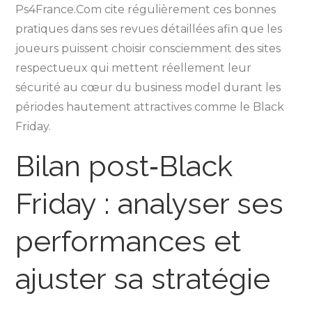
Ps4France.Com cite régulièrement ces bonnes
pratiques dans ses revues détaillées afin que les
joueurs puissent choisir consciemment des sites
respectueux qui mettent réellement leur
sécurité au cœur du business model durant les
périodes hautement attractives comme le Black
Friday.
Bilan post‑Black
Friday : analyser ses
performances et
ajuster sa stratégie