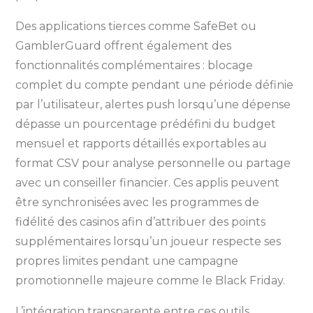
Des applications tierces comme SafeBet ou
GamblerGuard offrent également des
fonctionnalités complémentaires : blocage
complet du compte pendant une période définie
par l’utilisateur, alertes push lorsqu’une dépense
dépasse un pourcentage prédéfini du budget
mensuel et rapports détaillés exportables au
format CSV pour analyse personnelle ou partage
avec un conseiller financier. Ces applis peuvent
être synchronisées avec les programmes de
fidélité des casinos afin d’attribuer des points
supplémentaires lorsqu’un joueur respecte ses
propres limites pendant une campagne
promotionnelle majeure comme le Black Friday.
L’intégration transparente entre ces outils