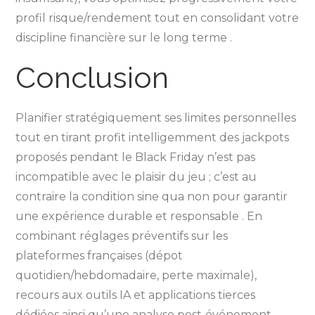
profil risque/rendement tout en consolidant votre
discipline financière sur le long terme .
Conclusion
Planifier stratégiquement ses limites personnelles
tout en tirant profit intelligemment des jackpots
proposés pendant le Black Friday n’est pas
incompatible avec le plaisir du jeu ; c’est au
contraire la condition sine qua non pour garantir
une expérience durable et responsable . En
combinant réglages préventifs sur les
plateformes françaises (dépot
quotidien/hebdomadaire, perte maximale),
recours aux outils IA et applications tierces
dédiées ainsi qu’une analyse post‑événement