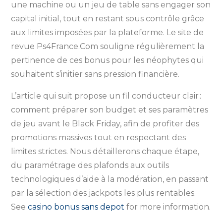
une machine ou un jeu de table sans engager son
capital initial, tout en restant sous contrôle grâce
aux limites imposées par la plateforme. Le site de
revue Ps4France.Com souligne régulièrement la
pertinence de ces bonus pour les néophytes qui
souhaitent s’initier sans pression financière.
L’article qui suit propose un fil conducteur clair :
comment préparer son budget et ses paramètres
de jeu avant le Black Friday, afin de profiter des
promotions massives tout en respectant des
limites strictes. Nous détaillerons chaque étape,
du paramétrage des plafonds aux outils
technologiques d’aide à la modération, en passant
par la sélection des jackpots les plus rentables.
See
casino bonus sans depot
for more information.