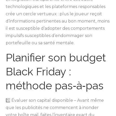
technologiques et les plateformes responsables
crée un cercle vertueux : plus le joueur reçoit
d’informations pertinentes au bon moment, moins
il est susceptible d’adopter des comportements
impulsifs susceptibles d’endommager son
portefeuille ou sa santé mentale.
Planifier son budget
Black Friday :
méthode pas‑à‑pas
1️⃣ Évaluer son capital disponible – Avant même
que les publicités ne commencent à inonder
votre boîte mail, faites l’inventaire exact du