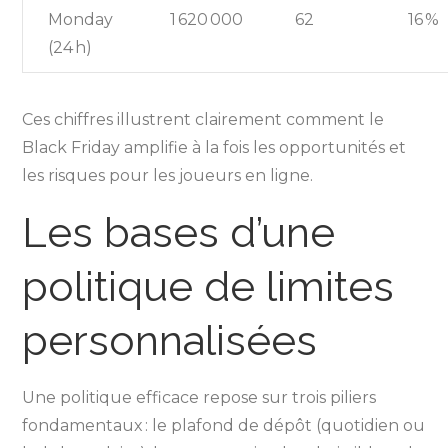
Monday
1 620 000
62
16 %
(24 h)
Ces chiffres illustrent clairement comment le
Black Friday amplifie à la fois les opportunités et
les risques pour les joueurs en ligne.
Les bases d’une
politique de limites
personnalisées
Une politique efficace repose sur trois piliers
fondamentaux : le plafond de dépôt (quotidien ou